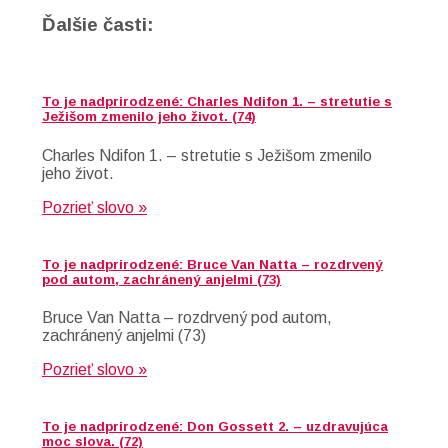
Ďalšie časti:
To je nadprirodzené: Charles Ndifon 1. – stretutie s
Ježišom zmenilo jeho život. (74)
Charles Ndifon 1. – stretutie s Ježišom zmenilo
jeho život.
Pozrieť slovo »
To je nadprirodzené: Bruce Van Natta – rozdrvený
pod autom, zachránený anjelmi (73)
Bruce Van Natta – rozdrvený pod autom,
zachránený anjelmi (73)
Pozrieť slovo »
To je nadprirodzené: Don Gossett 2. – uzdravujúca
moc slova. (72)