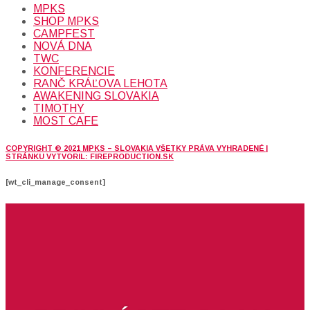
MPKS
SHOP MPKS
CAMPFEST
NOVÁ DNA
TWC
KONFERENCIE
RANČ KRÁĽOVA LEHOTA
AWAKENING SLOVAKIA
TIMOTHY
MOST CAFE
COPYRIGHT © 2021 MPKS – SLOVAKIA VŠETKY PRÁVA VYHRADENÉ |
STRÁNKU VYTVORIL: FIREPRODUCTION.SK
[wt_cli_manage_consent]