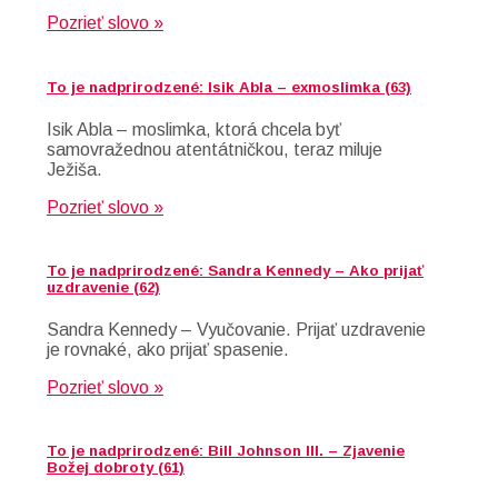
Pozrieť slovo »
To je nadprirodzené: Isik Abla – exmoslimka (63)
Isik Abla – moslimka, ktorá chcela byť
samovražednou atentátničkou, teraz miluje
Ježiša.
Pozrieť slovo »
To je nadprirodzené: Sandra Kennedy – Ako prijať
uzdravenie (62)
Sandra Kennedy – Vyučovanie. Prijať uzdravenie
je rovnaké, ako prijať spasenie.
Pozrieť slovo »
To je nadprirodzené: Bill Johnson III. – Zjavenie
Božej dobroty (61)