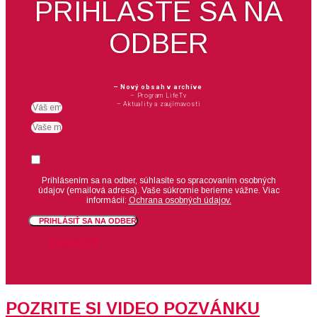
PRIHLÁSTE SA NA
ODBER
– Nový obsah v archíve
– Program LifeTv
– Aktuality a zaujímavosti
Email
meno
Suhlas
Prihlásením sa na odber, súhlasíte so spracovaním osobných
údajov (emailová adresa).
Vaše súkromie berieme vážne. Viac
informácií:
Ochrana osobných údajov.
PRIHLÁSIŤ SA NA ODBER
ZAVRIEŤ
POZRITE SI VIDEO POZVÁNKU