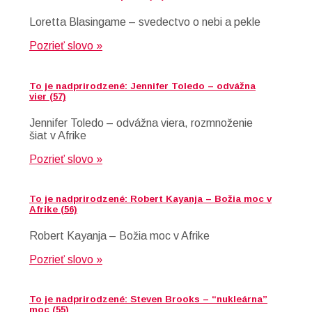
Loretta Blasingame – svedectvo o nebi a pekle
Pozrieť slovo »
To je nadprirodzené: Jennifer Toledo – odvážna
vier (57)
Jennifer Toledo – odvážna viera, rozmnoženie
šiat v Afrike
Pozrieť slovo »
To je nadprirodzené: Robert Kayanja – Božia moc v
Afrike (56)
Robert Kayanja – Božia moc v Afrike
Pozrieť slovo »
To je nadprirodzené: Steven Brooks – “nukleárna”
moc (55)