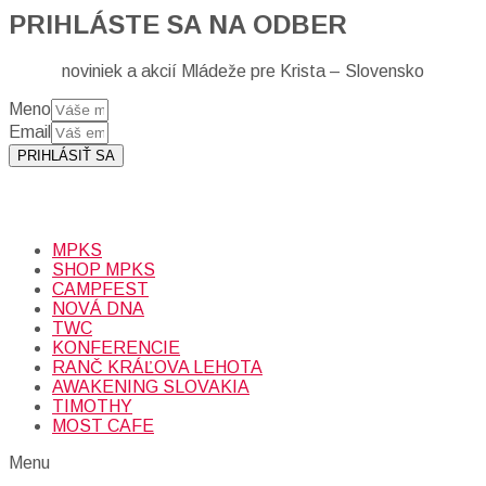
PRIHLÁSTE SA NA ODBER
noviniek a akcií Mládeže pre Krista – Slovensko
Meno
Email
PRIHLÁSIŤ SA
Prihlásením sa na odber, súhlasíte so spracovaním osobných
údajov (emailová adresa).
Viac
INFO.
MPKS
SHOP MPKS
CAMPFEST
NOVÁ DNA
TWC
KONFERENCIE
RANČ KRÁĽOVA LEHOTA
AWAKENING SLOVAKIA
TIMOTHY
MOST CAFE
Menu