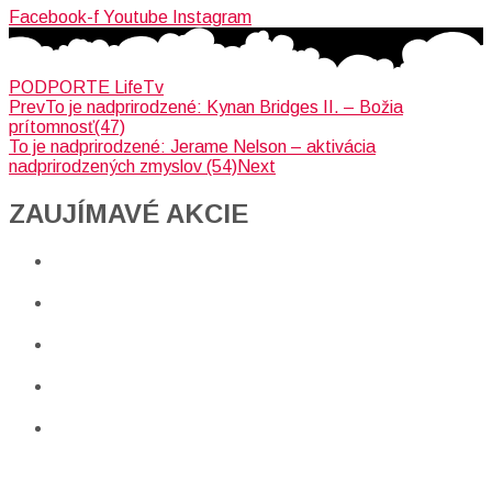
Facebook-f
Youtube
Instagram
PODPORTE LifeTv
Prev
To je nadprirodzené: Kynan Bridges II. – Božia
prítomnosť(47)
To je nadprirodzené: Jerame Nelson – aktivácia
nadprirodzených zmyslov (54)
Next
ZAUJÍMAVÉ AKCIE​