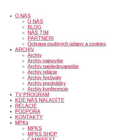
O NÁS
O NÁS
BLOG
NÁŠ TÍM
PARTNERI
Ochrana osobných údajov a cookies
ARCHÍV
Archív
Archív najnovšie
Archív najsledovanejšie
Archív relácie
Archív festivaly
Archív prednášky
Archív konferencie
TV PROGRAM
KDE NÁS NALADÍTE
RELÁCIE
PODPORA
KONTAKTY
MPKs
MPKS
MPKS SHOP
CAMPFEST