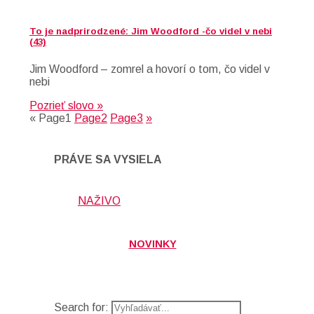
To je nadprirodzené: Jim Woodford -čo videl v nebi
(43)
Jim Woodford – zomrel a hovorí o tom, čo videl v
nebi
Pozrieť slovo »
«
Page
1
Page
2
Page
3
»
PRÁVE SA VYSIELA
NAŽIVO
NOVINKY
Search for: