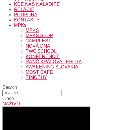
KDE NÁS NALADÍTE
RELÁCIE
PODPORA
KONTAKTY
MPKs
MPKS
MPKS SHOP
CAMPFEST
NOVÁ DNA
TWC SCHOOL
KONFERENCIE
RANČ KRÁĽOVA LEHOTA
AWAKENING SLOVAKIA
MOST CAFÉ
TIMOTHY
Search
Close
NAŽIVO