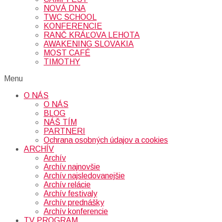
NOVÁ DNA
TWC SCHOOL
KONFERENCIE
RANČ KRÁĽOVA LEHOTA
AWAKENING SLOVAKIA
MOST CAFÉ
TIMOTHY
Menu
O NÁS
O NÁS
BLOG
NÁŠ TÍM
PARTNERI
Ochrana osobných údajov a cookies
ARCHÍV
Archív
Archív najnovšie
Archív najsledovanejšie
Archív relácie
Archív festivaly
Archív prednášky
Archív konferencie
TV PROGRAM