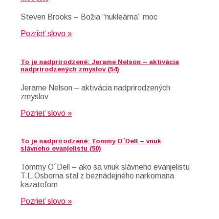
Steven Brooks – Božia “nukleárna” moc
Pozrieť slovo »
To je nadprirodzené: Jerame Nelson – aktivácia
nadprirodzených zmyslov (54)
Jerame Nelson – aktivácia nadprirodzených
zmyslov
Pozrieť slovo »
To je nadprirodzené: Tommy O´Dell – vnuk
slávneho evanjelistu (50)
Tommy O´Dell – ako sa vnuk slávneho evanjelistu
T.L.Osborna stal z beznádejného narkomana
kazateľom
Pozrieť slovo »