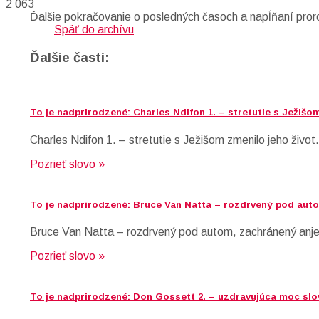
2 063
Ďalšie pokračovanie o posledných časoch a napĺňaní pror
Späť do archívu
Ďalšie časti:
To je nadprirodzené: Charles Ndifon 1. – stretutie s Ježišom
Charles Ndifon 1. – stretutie s Ježišom zmenilo jeho život.
Pozrieť slovo »
To je nadprirodzené: Bruce Van Natta – rozdrvený pod auto
Bruce Van Natta – rozdrvený pod autom, zachránený anje
Pozrieť slovo »
To je nadprirodzené: Don Gossett 2. – uzdravujúca moc slov