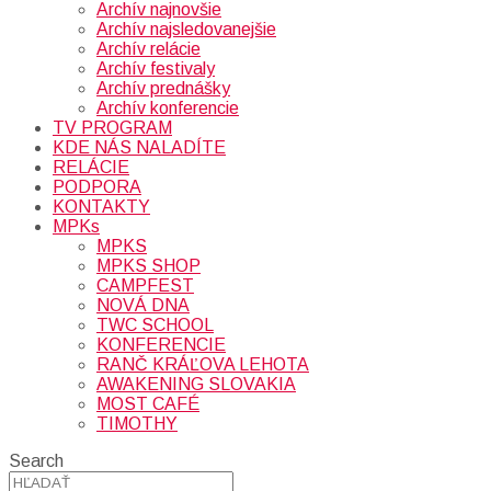
Archív najnovšie
Archív najsledovanejšie
Archív relácie
Archív festivaly
Archív prednášky
Archív konferencie
TV PROGRAM
KDE NÁS NALADÍTE
RELÁCIE
PODPORA
KONTAKTY
MPKs
MPKS
MPKS SHOP
CAMPFEST
NOVÁ DNA
TWC SCHOOL
KONFERENCIE
RANČ KRÁĽOVA LEHOTA
AWAKENING SLOVAKIA
MOST CAFÉ
TIMOTHY
Search