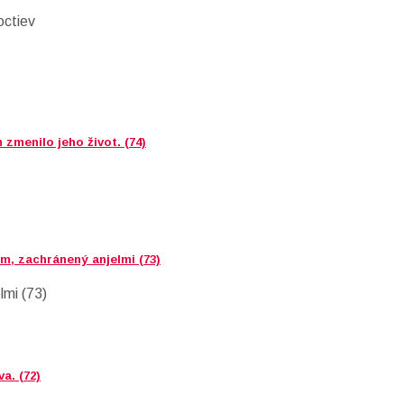
octiev
 zmenilo jeho život. (74)
m, zachránený anjelmi (73)
lmi (73)
a. (72)