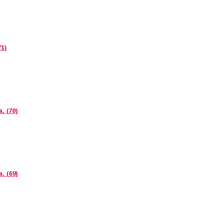
71)
. (70)
. (69)