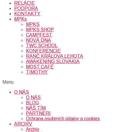
RELÁCIE
PODPORA
KONTAKTY
MPKs
MPKS
MPKS SHOP
CAMPFEST
NOVÁ DNA
TWC SCHOOL
KONFERENCIE
RANČ KRÁĽOVA LEHOTA
AWAKENING SLOVAKIA
MOST CAFÉ
TIMOTHY
Menu
O NÁS
O NÁS
BLOG
NÁŠ TÍM
PARTNERI
Ochrana osobných údajov a cookies
ARCHÍV
Archív