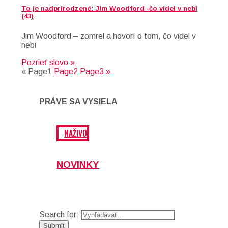
To je nadprirodzené: Jim Woodford -čo videl v nebi
(43)
Jim Woodford – zomrel a hovorí o tom, čo videl v
nebi
Pozrieť slovo »
«
Page
1
Page
2
Page
3
»
PRÁVE SA VYSIELA
NAŽIVO
NOVINKY
Search for: