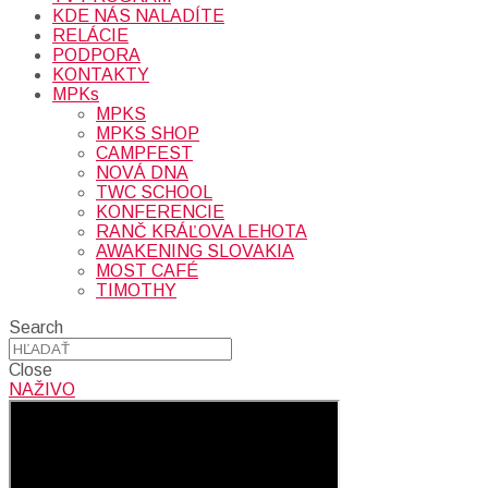
KDE NÁS NALADÍTE
RELÁCIE
PODPORA
KONTAKTY
MPKs
MPKS
MPKS SHOP
CAMPFEST
NOVÁ DNA
TWC SCHOOL
KONFERENCIE
RANČ KRÁĽOVA LEHOTA
AWAKENING SLOVAKIA
MOST CAFÉ
TIMOTHY
Search
Close
NAŽIVO