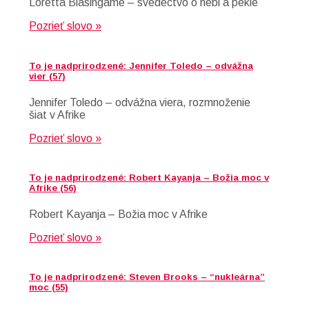
Loretta Blasingame – svedectvo o nebi a pekle
Pozrieť slovo »
To je nadprirodzené: Jennifer Toledo – odvážna
vier (57)
Jennifer Toledo – odvážna viera, rozmnoženie
šiat v Afrike
Pozrieť slovo »
To je nadprirodzené: Robert Kayanja – Božia moc v
Afrike (56)
Robert Kayanja – Božia moc v Afrike
Pozrieť slovo »
To je nadprirodzené: Steven Brooks – “nukleárna”
moc (55)