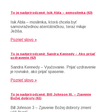
To je nadprirodzené: Isik Abla – exmoslimka (63)
Isik Abla – moslimka, ktorá chcela byť
samovražednou atentátničkou, teraz miluje
Ježiša.
Pozrieť slovo »
To je nadprirodzené: Sandra Kennedy – Ako prijať
uzdravenie (62)
Sandra Kennedy – Vyučovanie. Prijať uzdravenie
je rovnaké, ako prijať spasenie.
Pozrieť slovo »
To je nadprirodzené: Bill Johnson III. – Zjavenie
Božej dobroty (61)
Bill Johnson 3 – Zjavenie Božej dobroty zmení