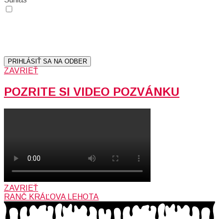
Prihlásením sa na odber, súhlasíte so spracovaním osobných
údajov (emailová adresa).
Vaše súkromie berieme vážne.
Viac informácií:
Ochrana osobných údajov.
PRIHLÁSIŤ SA NA ODBER
ZAVRIEŤ
POZRITE SI VIDEO POZVÁNKU
ZAVRIEŤ
RANČ KRÁĽOVA LEHOTA