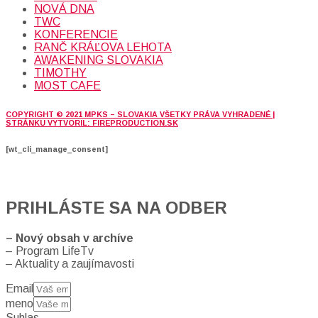
NOVÁ DNA
TWC
KONFERENCIE
RANČ KRÁĽOVA LEHOTA
AWAKENING SLOVAKIA
TIMOTHY
MOST CAFE
COPYRIGHT © 2021 MPKS – SLOVAKIA VŠETKY PRÁVA VYHRADENÉ |
STRÁNKU VYTVORIL: FIREPRODUCTION.SK
[wt_cli_manage_consent]
PRIHLÁSTE SA NA ODBER
– Nový obsah v archíve
– Program LifeTv
– Aktuality a zaujímavosti
Email
meno
Suhlas