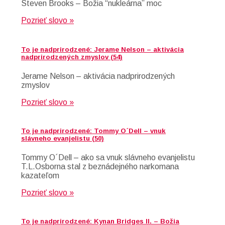
Steven Brooks – Božia “nukleárna” moc
Pozrieť slovo »
To je nadprirodzené: Jerame Nelson – aktivácia
nadprirodzených zmyslov (54)
Jerame Nelson – aktivácia nadprirodzených
zmyslov
Pozrieť slovo »
To je nadprirodzené: Tommy O´Dell – vnuk
slávneho evanjelistu (50)
Tommy O´Dell – ako sa vnuk slávneho evanjelistu
T.L.Osborna stal z beznádejného narkomana
kazateľom
Pozrieť slovo »
To je nadprirodzené: Kynan Bridges II. – Božia