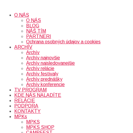
O NÁS
O NÁS
BLOG
NÁŠ TÍM
PARTNERI
Ochrana osobných údajov a cookies
ARCHÍV
Archív
Archív najnovšie
Archív najsledovanejšie
Archív relácie
Archív festivaly
Archív prednášky
Archív konferencie
TV PROGRAM
KDE NÁS NALADÍTE
RELÁCIE
PODPORA
KONTAKTY
MPKs
MPKS
MPKS SHOP
CAMPFEST