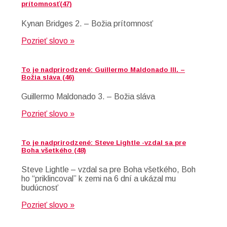
prítomnosť(47)
Kynan Bridges 2. – Božia prítomnosť
Pozrieť slovo »
To je nadprirodzené: Guillermo Maldonado III. –
Božia sláva (46)
Guillermo Maldonado 3. – Božia sláva
Pozrieť slovo »
To je nadprirodzené: Steve Lightle -vzdal sa pre
Boha všetkého (48)
Steve Lightle – vzdal sa pre Boha všetkého, Boh
ho “priklincoval” k zemi na 6 dní a ukázal mu
budúcnosť
Pozrieť slovo »