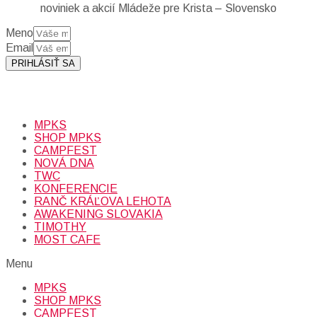
noviniek a akcií Mládeže pre Krista – Slovensko
Meno
Email
PRIHLÁSIŤ SA
Prihlásením sa na odber, súhlasíte so spracovaním osobných
údajov (emailová adresa).
Viac
INFO.
MPKS
SHOP MPKS
CAMPFEST
NOVÁ DNA
TWC
KONFERENCIE
RANČ KRÁĽOVA LEHOTA
AWAKENING SLOVAKIA
TIMOTHY
MOST CAFE
Menu
MPKS
SHOP MPKS
CAMPFEST