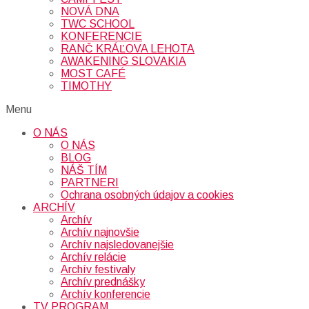
NOVÁ DNA
TWC SCHOOL
KONFERENCIE
RANČ KRÁĽOVA LEHOTA
AWAKENING SLOVAKIA
MOST CAFÉ
TIMOTHY
Menu
O NÁS
O NÁS
BLOG
NÁŠ TÍM
PARTNERI
Ochrana osobných údajov a cookies
ARCHÍV
Archív
Archív najnovšie
Archív najsledovanejšie
Archív relácie
Archív festivaly
Archív prednášky
Archív konferencie
TV PROGRAM