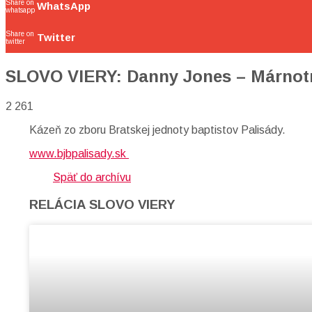
Share on
WhatsApp
whatsapp
Share on
Twitter
twitter
SLOVO VIERY: Danny Jones – Márnotr
2 261
Kázeň zo zboru Bratskej jednoty baptistov Palisády.
www.bjbpalisady.sk
Späť do archívu
RELÁCIA SLOVO VIERY