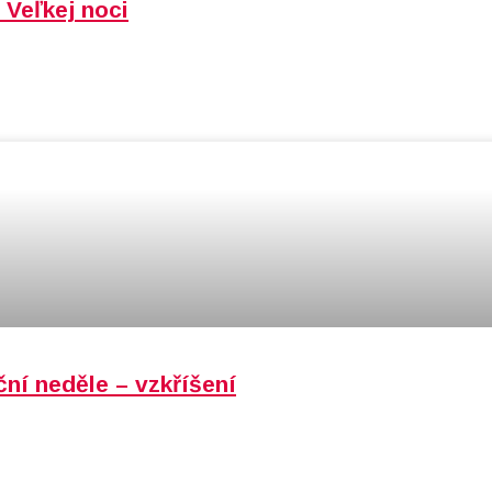
 Veľkej noci
ní neděle – vzkříšení