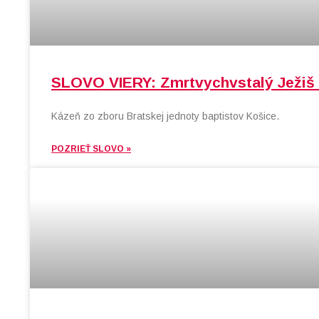
SLOVO VIERY: Zmrtvychvstalý Ježiš –
Kázeň zo zboru Bratskej jednoty baptistov Košice.
POZRIEŤ SLOVO »