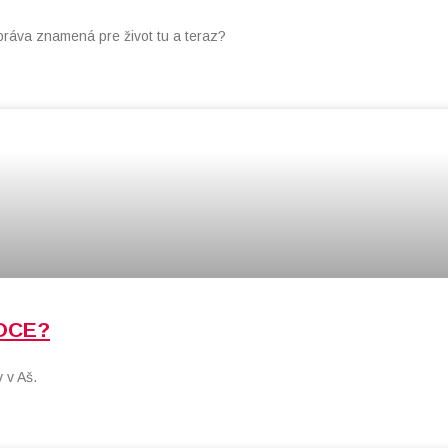
práva znamená pre život tu a teraz?
OCE?
 v Aš.