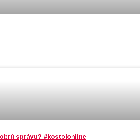
brú správu? #kostolonline