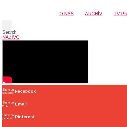
O NÁS
ARCHÍV
TV P
Search
NAŽIVO
Share on
Facebook
facebook
Share on
Email
email
Share on
Pinterest
pinterest