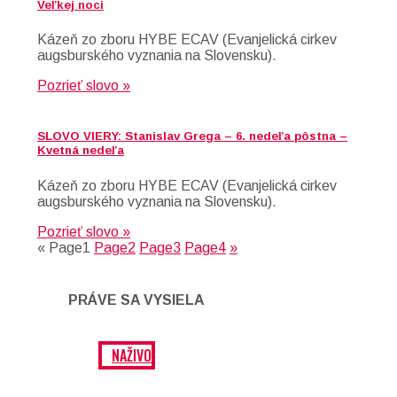
Veľkej noci
Kázeň zo zboru HYBE ECAV (Evanjelická cirkev
augsburského vyznania na Slovensku).
Pozrieť slovo »
SLOVO VIERY: Stanislav Grega – 6. nedeľa pôstna –
Kvetná nedeľa
Kázeň zo zboru HYBE ECAV (Evanjelická cirkev
augsburského vyznania na Slovensku).
Pozrieť slovo »
«
Page
1
Page
2
Page
3
Page
4
»
PRÁVE SA VYSIELA
NAŽIVO