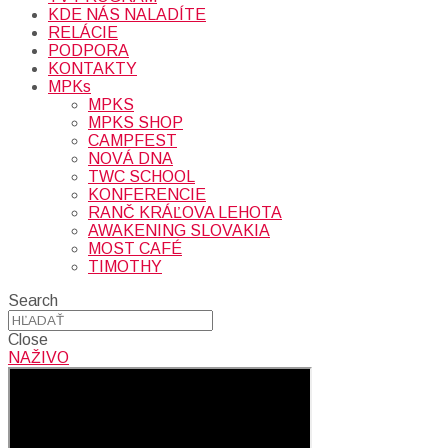
KDE NÁS NALADÍTE
RELÁCIE
PODPORA
KONTAKTY
MPKs
MPKS
MPKS SHOP
CAMPFEST
NOVÁ DNA
TWC SCHOOL
KONFERENCIE
RANČ KRÁĽOVA LEHOTA
AWAKENING SLOVAKIA
MOST CAFÉ
TIMOTHY
Search
Close
NAŽIVO