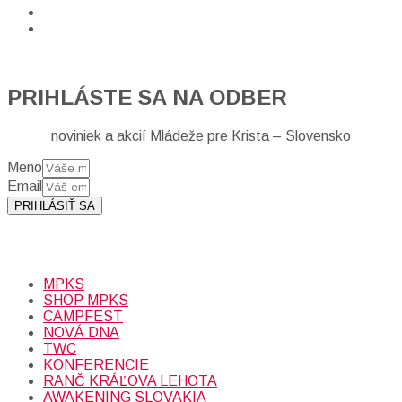
PRIHLÁSTE SA NA ODBER
noviniek a akcií Mládeže pre Krista – Slovensko
Meno
Email
PRIHLÁSIŤ SA
Prihlásením sa na odber, súhlasíte so spracovaním osobných
údajov (emailová adresa).
Viac
INFO.
MPKS
SHOP MPKS
CAMPFEST
NOVÁ DNA
TWC
KONFERENCIE
RANČ KRÁĽOVA LEHOTA
AWAKENING SLOVAKIA