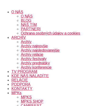
O NÁS
O NÁS
BLOG
NÁŠ TÍM
PARTNERI
Ochrana osobných údajov a cookies
ARCHÍV
Archív
Archív najnovšie
Archív najsledovanejšie
Archív relácie
Archív festivaly
Archív prednášky
Archív konferencie
TV PROGRAM
KDE NÁS NALADÍTE
RELÁCIE
PODPORA
KONTAKTY
MPKs
MPKS
MPKS SHOP
CAMPFEST