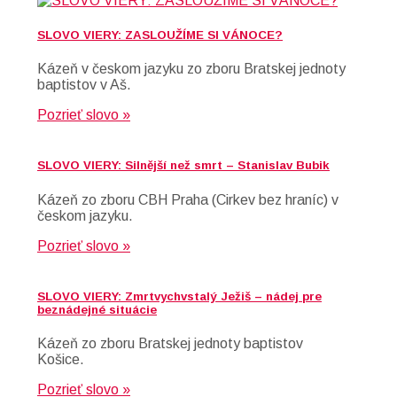
SLOVO VIERY: ZASLOUŽÍME SI VÁNOCE?
Kázeň v českom jazyku zo zboru Bratskej jednoty
baptistov v Aš.
Pozrieť slovo »
SLOVO VIERY: Silnější než smrt – Stanislav Bubik
Kázeň zo zboru CBH Praha (Cirkev bez hraníc) v
českom jazyku.
Pozrieť slovo »
SLOVO VIERY: Zmrtvychvstalý Ježiš – nádej pre
beznádejné situácie
Kázeň zo zboru Bratskej jednoty baptistov
Košice.
Pozrieť slovo »