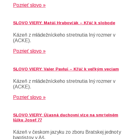
Pozrieť slovo »
SLOVO VIERY: Matúš Hrubovčák – Kľúč k slobode
Kázeň z mládežníckeho stretnutia Iný rozmer v
(ACKE).
Pozrieť slovo »
SLOVO VIERY: Valer Pavluš – Kľúč k veľkým veciam
Kázeň z mládežníckeho stretnutia Iný rozmer v
(ACKE).
Pozrieť slovo »
SLOVO VIERY: Úžasná duchovní vize na smrtelném
lůžku Josef 77
Kázeň v českom jazyku zo zboru Bratskej jednoty
baptistov v Aš.