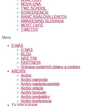
NOVÁ DNA
TWC SCHOOL
KONFERENCIE
RANČ KRÁĽOVA LEHOTA
AWAKENING SLOVAKIA
MOST CAFÉ
TIMOTHY
Menu
O NÁS
O NÁS
BLOG
NÁŠ TÍM
PARTNERI
Ochrana osobných údajov a cookies
ARCHÍV
Archív
Archív najnovšie
Archív najsledovanejšie
Archív relácie
Archív festivaly
Archív prednášky
Archív konferencie
TV PROGRAM