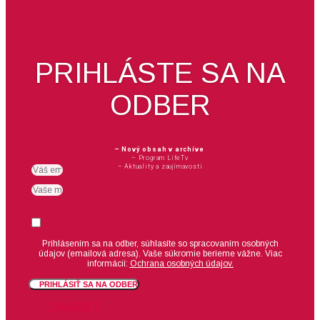
PRIHLÁSTE SA NA
ODBER
– Nový obsah v archíve
– Program LifeTv
– Aktuality a zaujímavosti
Email
meno
Suhlas
Prihlásením sa na odber, súhlasíte so spracovaním osobných
údajov (emailová adresa).
Vaše súkromie berieme vážne. Viac
informácií:
Ochrana osobných údajov.
PRIHLÁSIŤ SA NA ODBER
ZAVRIEŤ