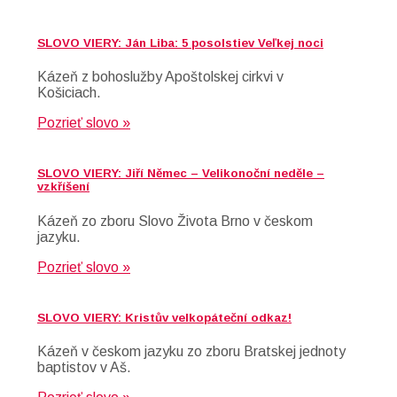
SLOVO VIERY: Ján Liba: 5 posolstiev Veľkej noci
Kázeň z bohoslužby Apoštolskej cirkvi v
Košiciach.
Pozrieť slovo »
SLOVO VIERY: Jiří Němec – Velikonoční neděle –
vzkříšení
Kázeň zo zboru Slovo Života Brno v českom
jazyku.
Pozrieť slovo »
SLOVO VIERY: Kristův velkopáteční odkaz!
Kázeň v českom jazyku zo zboru Bratskej jednoty
baptistov v Aš.