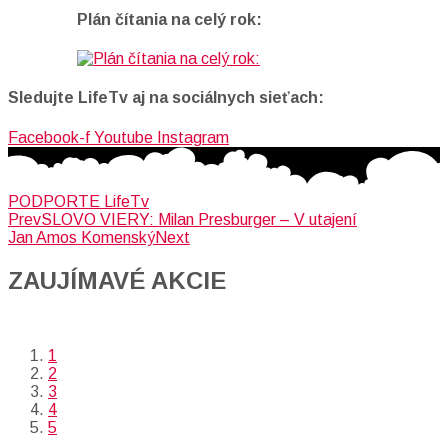
Plán čítania na celý rok:
Sledujte LifeTv aj na sociálnych sieťach:
Facebook-f
Youtube
Instagram
PODPORTE LifeTv
Prev
SLOVO VIERY: Milan Presburger – V utajení
Jan Amos Komenský
Next
ZAUJÍMAVÉ AKCIE​
1
2
3
4
5