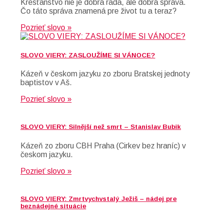
Kresťanstvo nie je dobrá rada, ale dobrá správa.
Čo táto správa znamená pre život tu a teraz?
Pozrieť slovo »
SLOVO VIERY: ZASLOUŽÍME SI VÁNOCE?
Kázeň v českom jazyku zo zboru Bratskej jednoty
baptistov v Aš.
Pozrieť slovo »
SLOVO VIERY: Silnější než smrt – Stanislav Bubik
Kázeň zo zboru CBH Praha (Cirkev bez hraníc) v
českom jazyku.
Pozrieť slovo »
SLOVO VIERY: Zmrtvychvstalý Ježiš – nádej pre
beznádejné situácie