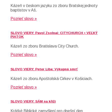
Kázeň v českom jazyku zo zboru Bratskej jednoty
baptistov v Aš.
Pozrieť slovo »
SLOVO VIERY: Pavol Zsolnai: CITYCHURCH • VEĽKÝ
PIATOK
Kázeň zo zboru Bratislava City Church.
Pozrieť slovo »
SLOVO VIERY: Peter Liba: Výkupná smrť
Kázeň zo zboru Apoštolská Cirkev v Košiciach.
Pozrieť slovo »
SLOVO VIERY: SÁM na kříži
Krátké Biblické zamyšlení pro dnešní den