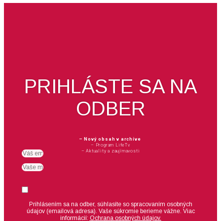
PRIHLÁSTE SA NA
ODBER
– Nový obsah v archíve
– Program LifeTv
– Aktuality a zaujímavosti
Email
meno
Suhlas
Prihlásením sa na odber, súhlasíte so spracovaním osobných
údajov (emailová adresa).
Vaše súkromie berieme vážne. Viac
informácií:
Ochrana osobných údajov.