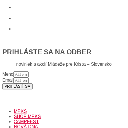
PRIHLÁSTE SA NA ODBER
noviniek a akcií Mládeže pre Krista – Slovensko
Meno
Email
PRIHLÁSIŤ SA
Prihlásením sa na odber, súhlasíte so spracovaním osobných
údajov (emailová adresa).
Viac
INFO.
MPKS
SHOP MPKS
CAMPFEST
NOVÁ DNA