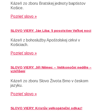
Kázeň zo zboru Bratskej jednoty baptistov
Košice.
Pozrieť slovo »
SLOVO VIERY: Ján Liba: 5 posolstiev Veľkej noci
Kázeň z bohoslužby Apoštolskej cirkvi v
Košiciach.
Pozrieť slovo »
SLOVO VIERY: Jiří Němec – Velikonoční neděle –
vzkříšení
Kázeň zo zboru Slovo Života Brno v českom
jazyku.
Pozrieť slovo »
SLOVO VIERY: Kristův velkopáteční odkaz!