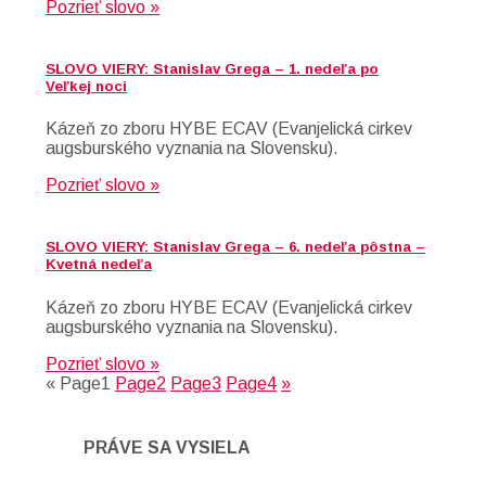
Pozrieť slovo »
SLOVO VIERY: Stanislav Grega – 1. nedeľa po
Veľkej noci
Kázeň zo zboru HYBE ECAV (Evanjelická cirkev
augsburského vyznania na Slovensku).
Pozrieť slovo »
SLOVO VIERY: Stanislav Grega – 6. nedeľa pôstna –
Kvetná nedeľa
Kázeň zo zboru HYBE ECAV (Evanjelická cirkev
augsburského vyznania na Slovensku).
Pozrieť slovo »
«
Page
1
Page
2
Page
3
Page
4
»
PRÁVE SA VYSIELA