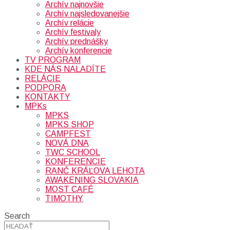
Archív najnovšie
Archív najsledovanejšie
Archív relácie
Archív festivaly
Archív prednášky
Archív konferencie
TV PROGRAM
KDE NÁS NALADÍTE
RELÁCIE
PODPORA
KONTAKTY
MPKs
MPKS
MPKS SHOP
CAMPFEST
NOVÁ DNA
TWC SCHOOL
KONFERENCIE
RANČ KRÁĽOVA LEHOTA
AWAKENING SLOVAKIA
MOST CAFÉ
TIMOTHY
Search