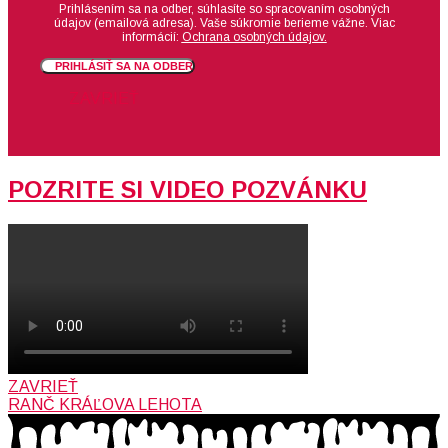
Prihlásením sa na odber, súhlasíte so spracovaním osobných
údajov (emailová adresa).
Vaše súkromie berieme vážne. Viac
informácií:
Ochrana osobných údajov.
PRIHLÁSIŤ SA NA ODBER
ZAVRIEŤ
POZRITE SI VIDEO POZVÁNKU
ZAVRIEŤ
RANČ KRÁĽOVA LEHOTA