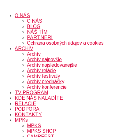
O NÁS
O NÁS
BLOG
NÁŠ TÍM
PARTNERI
Ochrana osobných údajov a cookies
ARCHÍV
Archív
Archív najnovšie
Archív najsledovanejšie
Archív relácie
Archív festivaly
Archív prednášky
Archív konferencie
TV PROGRAM
KDE NÁS NALADÍTE
RELÁCIE
PODPORA
KONTAKTY
MPKs
MPKS
MPKS SHOP
CAMPFEST