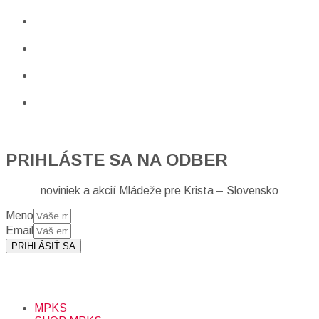
PRIHLÁSTE SA NA ODBER
noviniek a akcií Mládeže pre Krista – Slovensko
Meno
Email
PRIHLÁSIŤ SA
Prihlásením sa na odber, súhlasíte so spracovaním osobných
údajov (emailová adresa).
Viac
INFO.
MPKS