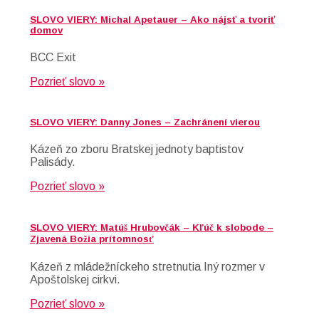
SLOVO VIERY: Michal Apetauer – Ako nájsť a tvoriť
domov
BCC Exit
Pozrieť slovo »
SLOVO VIERY: Danny Jones – Zachránení vierou
Kázeň zo zboru Bratskej jednoty baptistov
Palisády.
Pozrieť slovo »
SLOVO VIERY: Matúš Hrubovčák – Kľúč k slobode –
Zjavená Božia prítomnosť
Kázeň z mládežníckeho stretnutia Iný rozmer v
Apoštolskej cirkvi.
Pozrieť slovo »