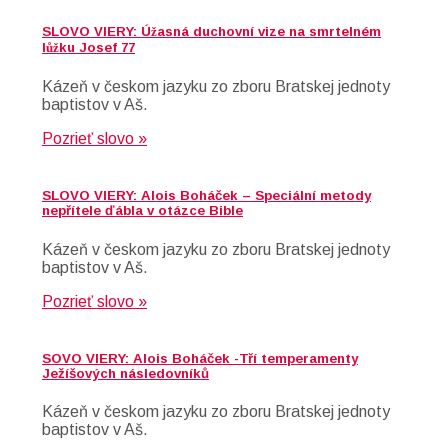
SLOVO VIERY: Úžasná duchovní vize na smrtelném
lůžku Josef 77
Kázeň v českom jazyku zo zboru Bratskej jednoty
baptistov v Aš.
Pozrieť slovo »
SLOVO VIERY: Alois Boháček – Speciální metody
nepřítele ďábla v otázce Bible
Kázeň v českom jazyku zo zboru Bratskej jednoty
baptistov v Aš.
Pozrieť slovo »
SOVO VIERY: Alois Boháček -Tří temperamenty
Ježíšových následovníků
Kázeň v českom jazyku zo zboru Bratskej jednoty
baptistov v Aš.