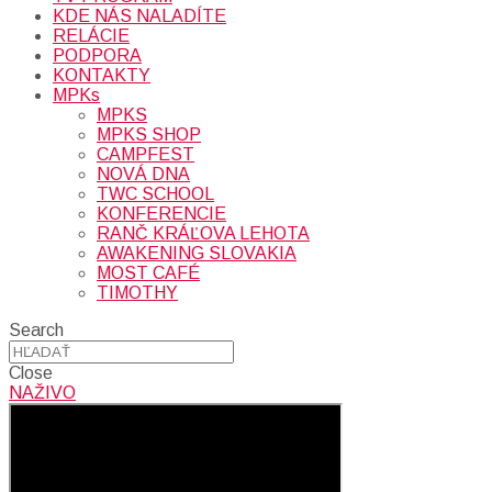
KDE NÁS NALADÍTE
RELÁCIE
PODPORA
KONTAKTY
MPKs
MPKS
MPKS SHOP
CAMPFEST
NOVÁ DNA
TWC SCHOOL
KONFERENCIE
RANČ KRÁĽOVA LEHOTA
AWAKENING SLOVAKIA
MOST CAFÉ
TIMOTHY
Search
Close
NAŽIVO