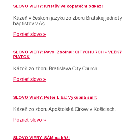
SLOVO VIERY: Kristův velkopáteční odkaz!
Kázeň v českom jazyku zo zboru Bratskej jednoty
baptistov v Aš.
Pozrieť slovo »
SLOVO VIERY: Pavol Zsolnai: CITYCHURCH • VEĽKÝ
PIATOK
Kázeň zo zboru Bratislava City Church.
Pozrieť slovo »
SLOVO VIERY: Peter Liba: Výkupná smrť
Kázeň zo zboru Apoštolská Cirkev v Košiciach.
Pozrieť slovo »
SLOVO VIERY: SÁM na kříži