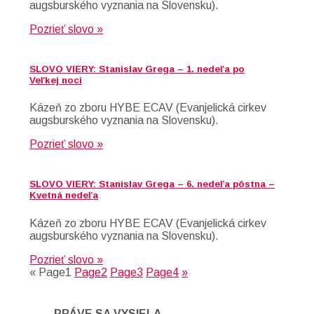
augsburského vyznania na Slovensku).
Pozrieť slovo »
SLOVO VIERY: Stanislav Grega – 1. nedeľa po
Veľkej noci
Kázeň zo zboru HYBE ECAV (Evanjelická cirkev
augsburského vyznania na Slovensku).
Pozrieť slovo »
SLOVO VIERY: Stanislav Grega – 6. nedeľa pôstna –
Kvetná nedeľa
Kázeň zo zboru HYBE ECAV (Evanjelická cirkev
augsburského vyznania na Slovensku).
Pozrieť slovo »
«
Page
1
Page
2
Page
3
Page
4
»
PRÁVE SA VYSIELA