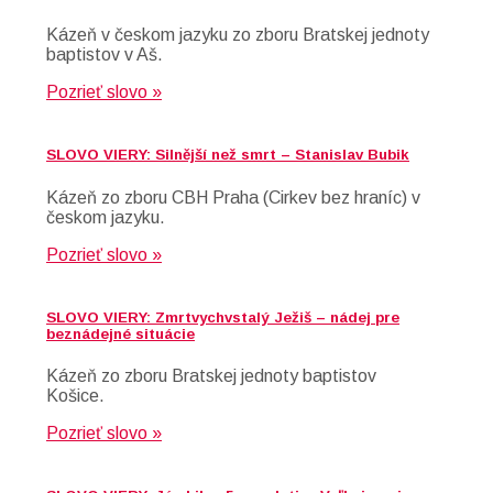
Kázeň v českom jazyku zo zboru Bratskej jednoty
baptistov v Aš.
Pozrieť slovo »
SLOVO VIERY: Silnější než smrt – Stanislav Bubik
Kázeň zo zboru CBH Praha (Cirkev bez hraníc) v
českom jazyku.
Pozrieť slovo »
SLOVO VIERY: Zmrtvychvstalý Ježiš – nádej pre
beznádejné situácie
Kázeň zo zboru Bratskej jednoty baptistov
Košice.
Pozrieť slovo »