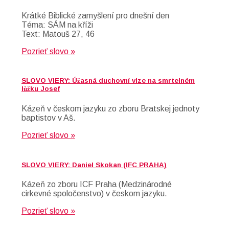
Krátké Biblické zamyšlení pro dnešní den
Téma: SÁM na kříži
Text: Matouš 27, 46
Pozrieť slovo »
SLOVO VIERY: Úžasná duchovní vize na smrtelném
lůžku Josef
Kázeň v českom jazyku zo zboru Bratskej jednoty
baptistov v Aš.
Pozrieť slovo »
SLOVO VIERY: Daniel Skokan (IFC PRAHA)
Kázeň zo zboru ICF Praha (Medzinárodné
cirkevné spoločenstvo) v českom jazyku.
Pozrieť slovo »