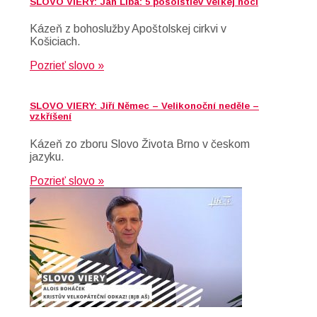
SLOVO VIERY: Ján Liba: 5 posolstiev Veľkej noci
Kázeň z bohoslužby Apoštolskej cirkvi v
Košiciach.
Pozrieť slovo »
SLOVO VIERY: Jiří Němec – Velikonoční neděle –
vzkříšení
Kázeň zo zboru Slovo Života Brno v českom
jazyku.
Pozrieť slovo »