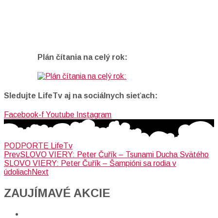
Plán čítania na celý rok:
Sledujte LifeTv aj na sociálnych sieťach:
Facebook-f
Youtube
Instagram
PODPORTE LifeTv
Prev
SLOVO VIERY: Peter Čuřík – Tsunami Ducha Svätého
SLOVO VIERY: Peter Čuřík – Šampióni sa rodia v
údoliach
Next
ZAUJÍMAVÉ AKCIE​