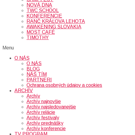
NOVÁ DNA
TWC SCHOOL
KONFERENCIE
RANČ KRÁĽOVA LEHOTA
AWAKENING SLOVAKIA
MOST CAFÉ
TIMOTHY
Menu
O NÁS
O NÁS
BLOG
NÁŠ TÍM
PARTNERI
Ochrana osobných údajov a cookies
ARCHÍV
Archív
Archív najnovšie
Archív najsledovanejšie
Archív relácie
Archív festivaly
Archív prednášky
Archív konferencie
TV PROGRAM