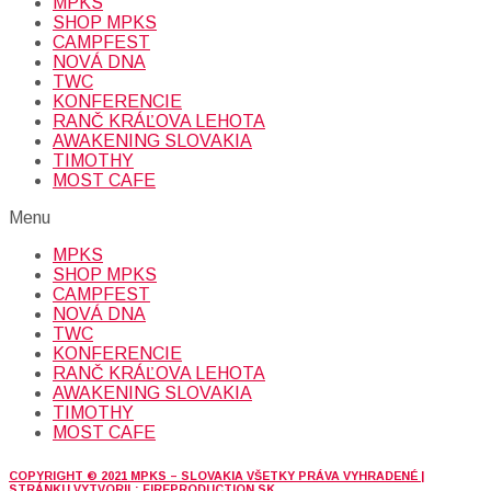
MPKS
SHOP MPKS
CAMPFEST
NOVÁ DNA
TWC
KONFERENCIE
RANČ KRÁĽOVA LEHOTA
AWAKENING SLOVAKIA
TIMOTHY
MOST CAFE
Menu
MPKS
SHOP MPKS
CAMPFEST
NOVÁ DNA
TWC
KONFERENCIE
RANČ KRÁĽOVA LEHOTA
AWAKENING SLOVAKIA
TIMOTHY
MOST CAFE
COPYRIGHT © 2021 MPKS – SLOVAKIA VŠETKY PRÁVA VYHRADENÉ |
STRÁNKU VYTVORIL: FIREPRODUCTION.SK