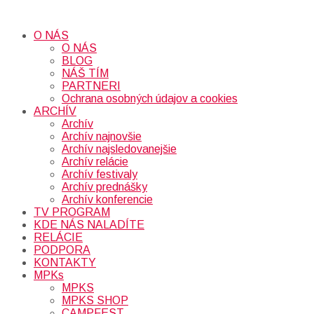
O NÁS
O NÁS
BLOG
NÁŠ TÍM
PARTNERI
Ochrana osobných údajov a cookies
ARCHÍV
Archív
Archív najnovšie
Archív najsledovanejšie
Archív relácie
Archív festivaly
Archív prednášky
Archív konferencie
TV PROGRAM
KDE NÁS NALADÍTE
RELÁCIE
PODPORA
KONTAKTY
MPKs
MPKS
MPKS SHOP
CAMPFEST