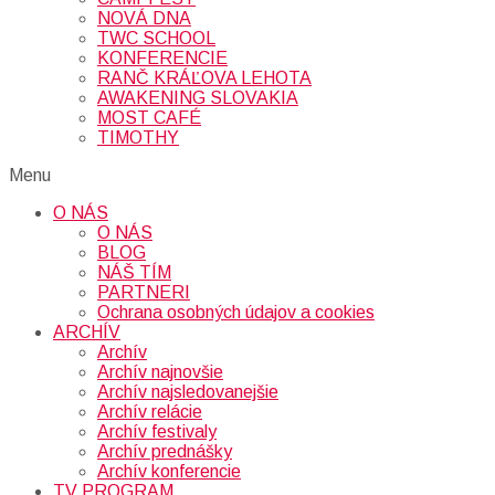
NOVÁ DNA
TWC SCHOOL
KONFERENCIE
RANČ KRÁĽOVA LEHOTA
AWAKENING SLOVAKIA
MOST CAFÉ
TIMOTHY
Menu
O NÁS
O NÁS
BLOG
NÁŠ TÍM
PARTNERI
Ochrana osobných údajov a cookies
ARCHÍV
Archív
Archív najnovšie
Archív najsledovanejšie
Archív relácie
Archív festivaly
Archív prednášky
Archív konferencie
TV PROGRAM