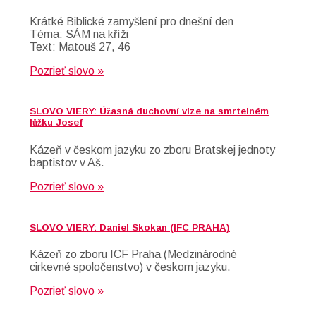
Krátké Biblické zamyšlení pro dnešní den
Téma: SÁM na kříži
Text: Matouš 27, 46
Pozrieť slovo »
SLOVO VIERY: Úžasná duchovní vize na smrtelném
lůžku Josef
Kázeň v českom jazyku zo zboru Bratskej jednoty
baptistov v Aš.
Pozrieť slovo »
SLOVO VIERY: Daniel Skokan (IFC PRAHA)
Kázeň zo zboru ICF Praha (Medzinárodné
cirkevné spoločenstvo) v českom jazyku.
Pozrieť slovo »