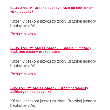
SLOVO VIERY: Úžasná duchovní vize na smrtelném
lůžku Josef 77
Kázeň v českom jazyku zo zboru Bratskej jednoty
baptistov v Aš.
Pozrieť slovo »
SLOVO VIERY: Alois Boháček – Speciální metody
nepřítele ďábla v otázce Bible
Kázeň v českom jazyku zo zboru Bratskej jednoty
baptistov v Aš.
Pozrieť slovo »
SOVO VIERY: Alois Boháček -Tří temperamenty
Ježíšových následovníků
Kázeň v českom jazyku zo zboru Bratskej jednoty
baptistov v Aš.