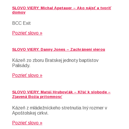
SLOVO VIERY: Michal Apetauer – Ako nájsť a tvoriť
domov
BCC Exit
Pozrieť slovo »
SLOVO VIERY: Danny Jones – Zachránení vierou
Kázeň zo zboru Bratskej jednoty baptistov
Palisády.
Pozrieť slovo »
SLOVO VIERY: Matúš Hrubovčák – Kľúč k slobode –
Zjavená Božia prítomnosť
Kázeň z mládežníckeho stretnutia Iný rozmer v
Apoštolskej cirkvi.
Pozrieť slovo »