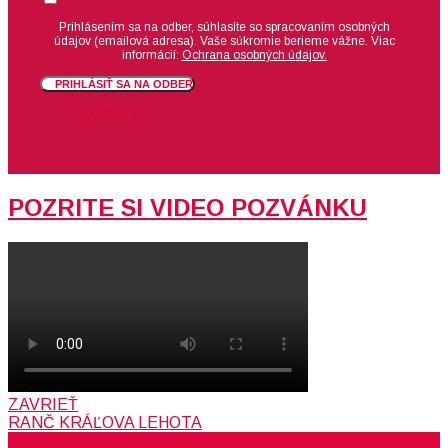
Prihlásením sa na odber, súhlasíte so spracovaním osobných
údajov (emailová adresa).
Vaše súkromie berieme vážne. Viac
informácií:
Ochrana osobných údajov.
PRIHLÁSIŤ SA NA ODBER
ZAVRIEŤ
POZRITE SI VIDEO POZVÁNKU
ZAVRIEŤ
RANČ KRÁĽOVA LEHOTA