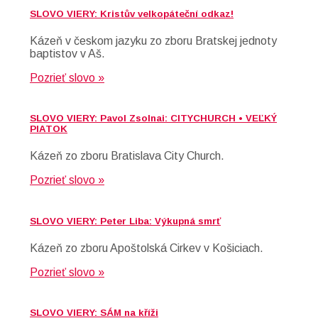
SLOVO VIERY: Kristův velkopáteční odkaz!
Kázeň v českom jazyku zo zboru Bratskej jednoty
baptistov v Aš.
Pozrieť slovo »
SLOVO VIERY: Pavol Zsolnai: CITYCHURCH • VEĽKÝ
PIATOK
Kázeň zo zboru Bratislava City Church.
Pozrieť slovo »
SLOVO VIERY: Peter Liba: Výkupná smrť
Kázeň zo zboru Apoštolská Cirkev v Košiciach.
Pozrieť slovo »
SLOVO VIERY: SÁM na kříži