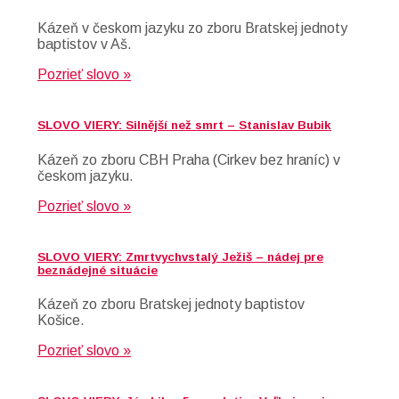
Kázeň v českom jazyku zo zboru Bratskej jednoty
baptistov v Aš.
Pozrieť slovo »
SLOVO VIERY: Silnější než smrt – Stanislav Bubik
Kázeň zo zboru CBH Praha (Cirkev bez hraníc) v
českom jazyku.
Pozrieť slovo »
SLOVO VIERY: Zmrtvychvstalý Ježiš – nádej pre
beznádejné situácie
Kázeň zo zboru Bratskej jednoty baptistov
Košice.
Pozrieť slovo »