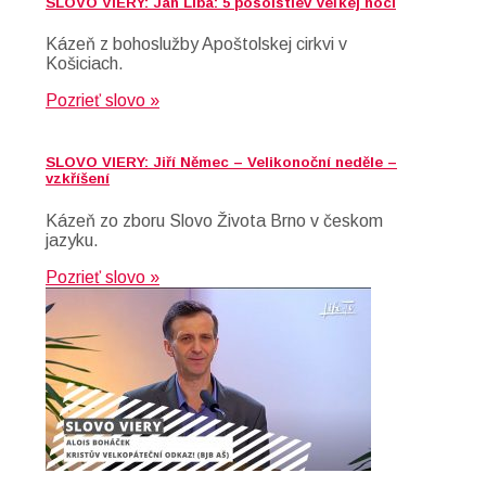
SLOVO VIERY: Ján Liba: 5 posolstiev Veľkej noci
Kázeň z bohoslužby Apoštolskej cirkvi v
Košiciach.
Pozrieť slovo »
SLOVO VIERY: Jiří Němec – Velikonoční neděle –
vzkříšení
Kázeň zo zboru Slovo Života Brno v českom
jazyku.
Pozrieť slovo »