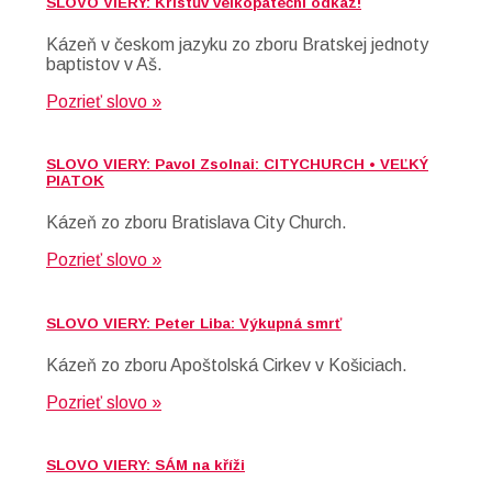
SLOVO VIERY: Kristův velkopáteční odkaz!
Kázeň v českom jazyku zo zboru Bratskej jednoty
baptistov v Aš.
Pozrieť slovo »
SLOVO VIERY: Pavol Zsolnai: CITYCHURCH • VEĽKÝ
PIATOK
Kázeň zo zboru Bratislava City Church.
Pozrieť slovo »
SLOVO VIERY: Peter Liba: Výkupná smrť
Kázeň zo zboru Apoštolská Cirkev v Košiciach.
Pozrieť slovo »
SLOVO VIERY: SÁM na kříži