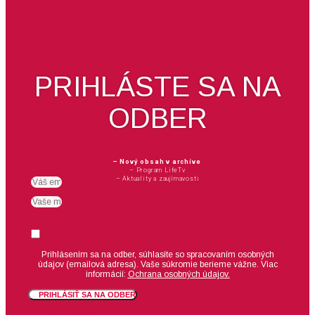
PRIHLÁSTE SA NA
ODBER
– Nový obsah v archíve
– Program LifeTv
– Aktuality a zaujímavosti
Email
meno
Suhlas
Prihlásením sa na odber, súhlasíte so spracovaním osobných
údajov (emailová adresa).
Vaše súkromie berieme vážne. Viac
informácií:
Ochrana osobných údajov.
PRIHLÁSIŤ SA NA ODBER