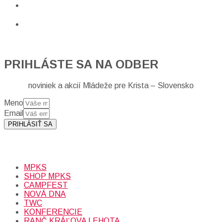
PRIHLÁSTE SA NA ODBER
noviniek a akcií Mládeže pre Krista – Slovensko
Meno
Email
PRIHLÁSIŤ SA
Prihlásením sa na odber, súhlasíte so spracovaním osobných
údajov (emailová adresa).
Viac
INFO.
MPKS
SHOP MPKS
CAMPFEST
NOVÁ DNA
TWC
KONFERENCIE
RANČ KRÁĽOVA LEHOTA