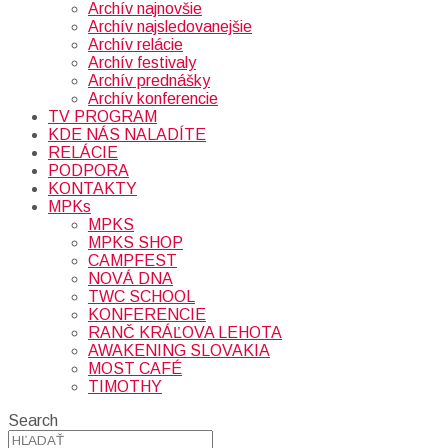
Archív najnovšie
Archív najsledovanejšie
Archív relácie
Archív festivaly
Archív prednášky
Archív konferencie
TV PROGRAM
KDE NÁS NALADÍTE
RELÁCIE
PODPORA
KONTAKTY
MPKs
MPKS
MPKS SHOP
CAMPFEST
NOVÁ DNA
TWC SCHOOL
KONFERENCIE
RANČ KRÁĽOVA LEHOTA
AWAKENING SLOVAKIA
MOST CAFÉ
TIMOTHY
Search