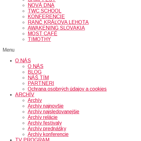
NOVÁ DNA
TWC SCHOOL
KONFERENCIE
RANČ KRÁĽOVA LEHOTA
AWAKENING SLOVAKIA
MOST CAFÉ
TIMOTHY
Menu
O NÁS
O NÁS
BLOG
NÁŠ TÍM
PARTNERI
Ochrana osobných údajov a cookies
ARCHÍV
Archív
Archív najnovšie
Archív najsledovanejšie
Archív relácie
Archív festivaly
Archív prednášky
Archív konferencie
TV PROGRAM