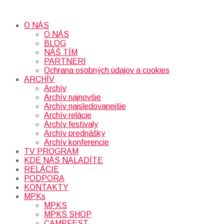
O NÁS
O NÁS
BLOG
NÁŠ TÍM
PARTNERI
Ochrana osobných údajov a cookies
ARCHÍV
Archív
Archív najnovšie
Archív najsledovanejšie
Archív relácie
Archív festivaly
Archív prednášky
Archív konferencie
TV PROGRAM
KDE NÁS NALADÍTE
RELÁCIE
PODPORA
KONTAKTY
MPKs
MPKS
MPKS SHOP
CAMPFEST