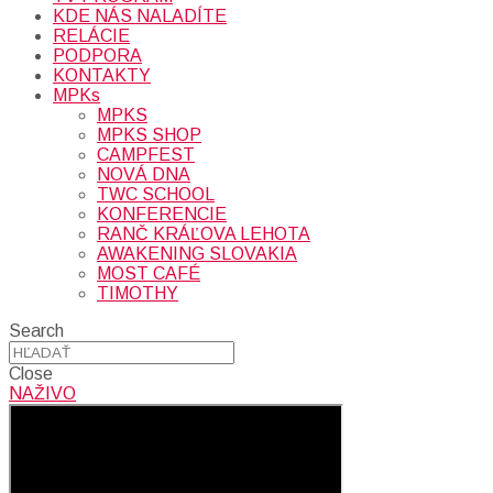
KDE NÁS NALADÍTE
RELÁCIE
PODPORA
KONTAKTY
MPKs
MPKS
MPKS SHOP
CAMPFEST
NOVÁ DNA
TWC SCHOOL
KONFERENCIE
RANČ KRÁĽOVA LEHOTA
AWAKENING SLOVAKIA
MOST CAFÉ
TIMOTHY
Search
Close
NAŽIVO