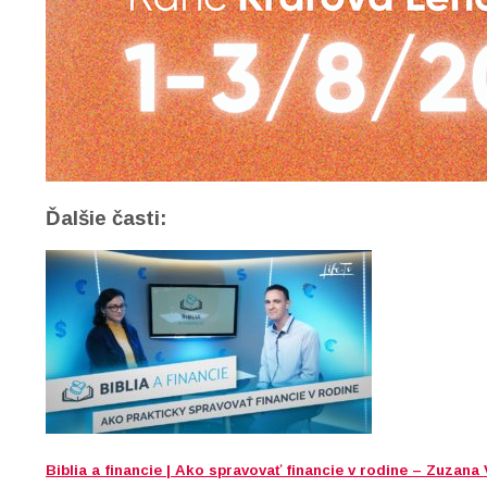
Ďalšie časti:
Biblia a financie | Ako spravovať financie v rodine – Zuzana