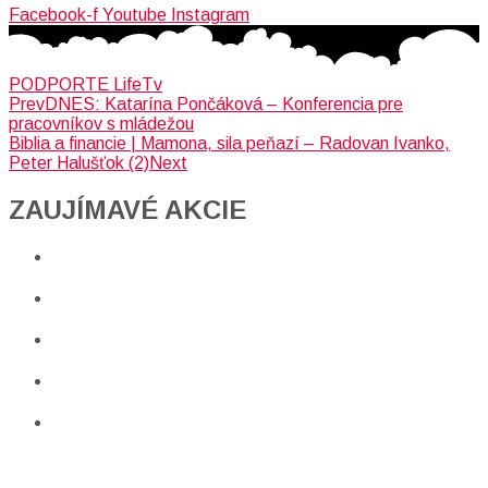
Facebook-f
Youtube
Instagram
PODPORTE LifeTv
Prev
DNES: Katarína Pončáková – Konferencia pre
pracovníkov s mládežou
Biblia a financie | Mamona, sila peňazí – Radovan Ivanko,
Peter Halušťok (2)
Next
ZAUJÍMAVÉ AKCIE​