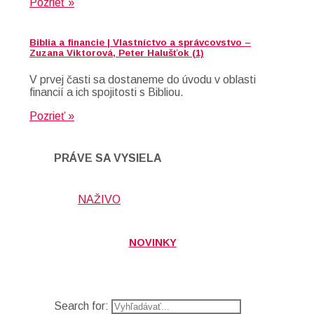
Pozrieť »
Biblia a financie | Vlastníctvo a správcovstvo –
Zuzana Viktorová, Peter Halušťok (1)
V prvej časti sa dostaneme do úvodu v oblasti
financií a ich spojitosti s Bibliou.
Pozrieť »
PRÁVE SA VYSIELA
NAŽIVO
NOVINKY
Search for: