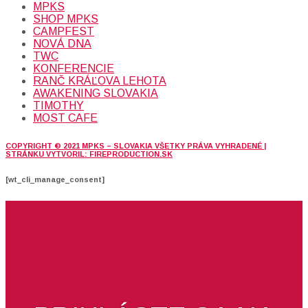
MPKS
SHOP MPKS
CAMPFEST
NOVÁ DNA
TWC
KONFERENCIE
RANČ KRÁĽOVA LEHOTA
AWAKENING SLOVAKIA
TIMOTHY
MOST CAFE
COPYRIGHT © 2021 MPKS – SLOVAKIA VŠETKY PRÁVA VYHRADENÉ |
STRÁNKU VYTVORIL: FIREPRODUCTION.SK
[wt_cli_manage_consent]