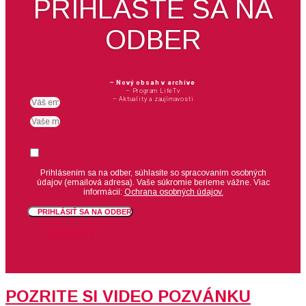
PRIHLÁSTE SA NA
ODBER
– Nový obsah v archíve
– Program LifeTv
– Aktuality a zaujímavosti
Email
meno
Suhlas
Prihlásením sa na odber, súhlasíte so spracovaním osobných
údajov (emailová adresa).
Vaše súkromie berieme vážne. Viac
informácií:
Ochrana osobných údajov.
PRIHLÁSIŤ SA NA ODBER
ZAVRIEŤ
POZRITE SI VIDEO POZVÁNKU