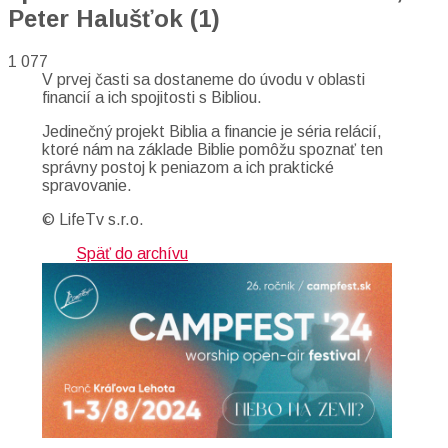
Peter Halušťok (1)
1 077
V prvej časti sa dostaneme do úvodu v oblasti
financií a ich spojitosti s Bibliou.
Jedinečný projekt Biblia a financie je séria relácií,
ktoré nám na základe Biblie pomôžu spoznať ten
správny postoj k peniazom a ich praktické
spravovanie.
© LifeTv s.r.o.
Späť do archívu