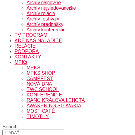
Archív najnovšie
Archív najsledovanejšie
Archív relácie
Archív festivaly
Archív prednášky
Archív konferencie
TV PROGRAM
KDE NÁS NALADÍTE
RELÁCIE
PODPORA
KONTAKTY
MPKs
MPKS
MPKS SHOP
CAMPFEST
NOVÁ DNA
TWC SCHOOL
KONFERENCIE
RANČ KRÁĽOVA LEHOTA
AWAKENING SLOVAKIA
MOST CAFÉ
TIMOTHY
Search