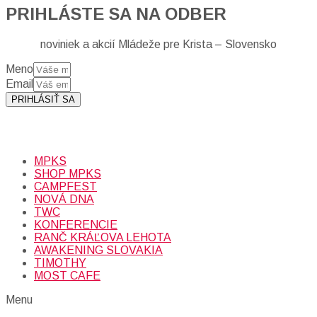
PRIHLÁSTE SA NA ODBER
noviniek a akcií Mládeže pre Krista – Slovensko
Meno
Email
PRIHLÁSIŤ SA
Prihlásením sa na odber, súhlasíte so spracovaním osobných
údajov (emailová adresa).
Viac
INFO.
MPKS
SHOP MPKS
CAMPFEST
NOVÁ DNA
TWC
KONFERENCIE
RANČ KRÁĽOVA LEHOTA
AWAKENING SLOVAKIA
TIMOTHY
MOST CAFE
Menu