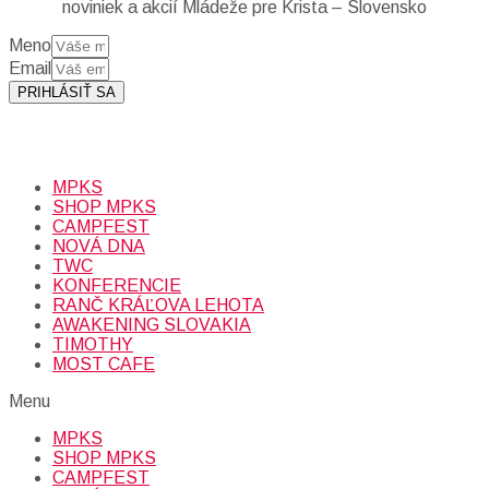
noviniek a akcií Mládeže pre Krista – Slovensko
Meno
Email
PRIHLÁSIŤ SA
Prihlásením sa na odber, súhlasíte so spracovaním osobných
údajov (emailová adresa).
Viac
INFO.
MPKS
SHOP MPKS
CAMPFEST
NOVÁ DNA
TWC
KONFERENCIE
RANČ KRÁĽOVA LEHOTA
AWAKENING SLOVAKIA
TIMOTHY
MOST CAFE
Menu
MPKS
SHOP MPKS
CAMPFEST