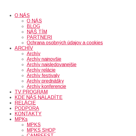
O NÁS
O NÁS
BLOG
NÁŠ TÍM
PARTNERI
Ochrana osobných údajov a cookies
ARCHÍV
Archív
Archív najnovšie
Archív najsledovanejšie
Archív relácie
Archív festivaly
Archív prednášky
Archív konferencie
TV PROGRAM
KDE NÁS NALADÍTE
RELÁCIE
PODPORA
KONTAKTY
MPKs
MPKS
MPKS SHOP
CAMPFEST