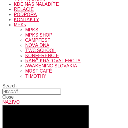
KDE NÁS NALADÍTE
RELÁCIE
PODPORA
KONTAKTY
MPKs
MPKS
MPKS SHOP
CAMPFEST
NOVÁ DNA
TWC SCHOOL
KONFERENCIE
RANČ KRÁĽOVA LEHOTA
AWAKENING SLOVAKIA
MOST CAFÉ
TIMOTHY
Search
Close
NAŽIVO