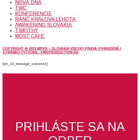
NOVÁ DNA
TWC
KONFERENCIE
RANČ KRÁĽOVA LEHOTA
AWAKENING SLOVAKIA
TIMOTHY
MOST CAFE
COPYRIGHT © 2021 MPKS – SLOVAKIA VŠETKY PRÁVA VYHRADENÉ |
STRÁNKU VYTVORIL: FIREPRODUCTION.SK
[wt_cli_manage_consent]
PRIHLÁSTE SA NA