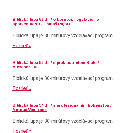
Biblická lupa 56.díl / o korupci, regulacích a
spravedlnosti / Tomáš Piętak
Biblická lupa je 30-minútový vzdelávací program.
Pozrieť »
Biblická lupa 55.díl / s překladatelem Bible /
Alexandr Flek
Biblická lupa je 30-minútový vzdelávací program.
Pozrieť »
Biblická lupa 54.díl / s profesionálním hokejistou /
Matouš Venkrbec
Biblická lupa je 30-minútový vzdelávací program.
Pozrieť »