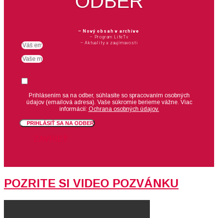
ODBER
– Nový obsah v archíve
– Program LifeTv
– Aktuality a zaujímavosti
Email
meno
Suhlas
Prihlásením sa na odber, súhlasíte so spracovaním osobných
údajov (emailová adresa).
Vaše súkromie berieme vážne. Viac
informácií:
Ochrana osobných údajov.
PRIHLÁSIŤ SA NA ODBER
ZAVRIEŤ
POZRITE SI VIDEO POZVÁNKU