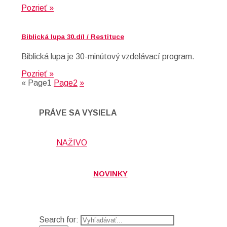
Pozrieť »
Biblická lupa 30.díl / Restituce
Biblická lupa je 30-minútový vzdelávací program.
Pozrieť »
«
Page
1
Page
2
»
PRÁVE SA VYSIELA
NAŽIVO
NOVINKY
Search for: