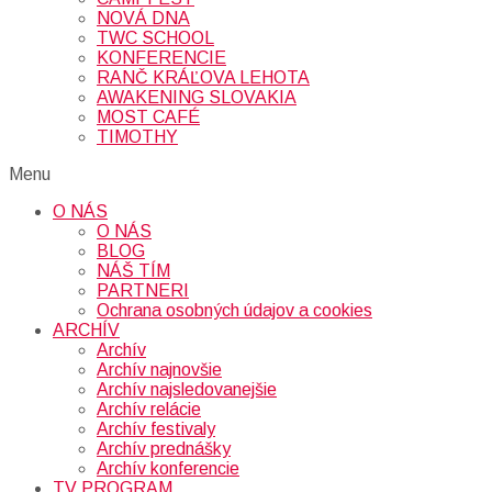
NOVÁ DNA
TWC SCHOOL
KONFERENCIE
RANČ KRÁĽOVA LEHOTA
AWAKENING SLOVAKIA
MOST CAFÉ
TIMOTHY
Menu
O NÁS
O NÁS
BLOG
NÁŠ TÍM
PARTNERI
Ochrana osobných údajov a cookies
ARCHÍV
Archív
Archív najnovšie
Archív najsledovanejšie
Archív relácie
Archív festivaly
Archív prednášky
Archív konferencie
TV PROGRAM