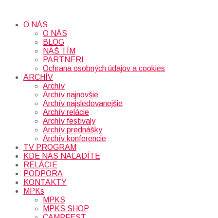
O NÁS
O NÁS
BLOG
NÁŠ TÍM
PARTNERI
Ochrana osobných údajov a cookies
ARCHÍV
Archív
Archív najnovšie
Archív najsledovanejšie
Archív relácie
Archív festivaly
Archív prednášky
Archív konferencie
TV PROGRAM
KDE NÁS NALADÍTE
RELÁCIE
PODPORA
KONTAKTY
MPKs
MPKS
MPKS SHOP
CAMPFEST