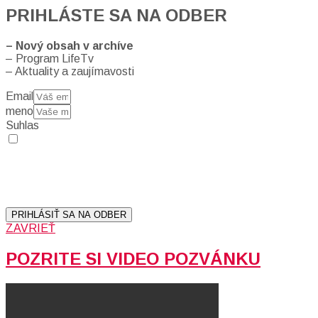
PRIHLÁSTE SA NA ODBER
– Nový obsah v archíve
– Program LifeTv
– Aktuality a zaujímavosti
Email
meno
Suhlas
Prihlásením sa na odber, súhlasíte so spracovaním osobných
údajov (emailová adresa).
Vaše súkromie berieme vážne.
Viac informácií:
Ochrana osobných údajov.
PRIHLÁSIŤ SA NA ODBER
ZAVRIEŤ
POZRITE SI VIDEO POZVÁNKU