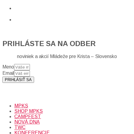
PRIHLÁSTE SA NA ODBER
noviniek a akcií Mládeže pre Krista – Slovensko
Meno
Email
PRIHLÁSIŤ SA
Prihlásením sa na odber, súhlasíte so spracovaním osobných
údajov (emailová adresa).
Viac
INFO.
MPKS
SHOP MPKS
CAMPFEST
NOVÁ DNA
TWC
KONFERENCIE