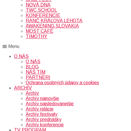
NOVÁ DNA
TWC SCHOOL
KONFERENCIE
RANČ KRÁĽOVA LEHOTA
AWAKENING SLOVAKIA
MOST CAFÉ
TIMOTHY
Menu
O NÁS
O NÁS
BLOG
NÁŠ TÍM
PARTNERI
Ochrana osobných údajov a cookies
ARCHÍV
Archív
Archív najnovšie
Archív najsledovanejšie
Archív relácie
Archív festivaly
Archív prednášky
Archív konferencie
TV PROGRAM