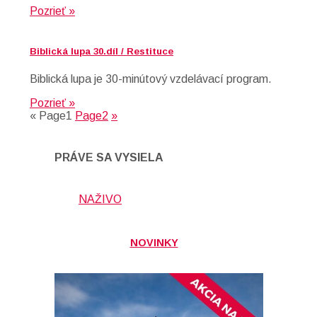
Pozrieť »
Biblická lupa 30.díl / Restituce
Biblická lupa je 30-minútový vzdelávací program.
Pozrieť »
«
Page
1
Page
2
»
PRÁVE SA VYSIELA
NAŽIVO
NOVINKY