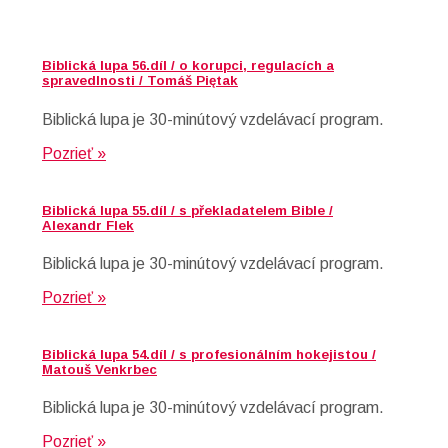
Biblická lupa 56.díl / o korupci, regulacích a
spravedlnosti / Tomáš Piętak
Biblická lupa je 30-minútový vzdelávací program.
Pozrieť »
Biblická lupa 55.díl / s překladatelem Bible /
Alexandr Flek
Biblická lupa je 30-minútový vzdelávací program.
Pozrieť »
Biblická lupa 54.díl / s profesionálním hokejistou /
Matouš Venkrbec
Biblická lupa je 30-minútový vzdelávací program.
Pozrieť »