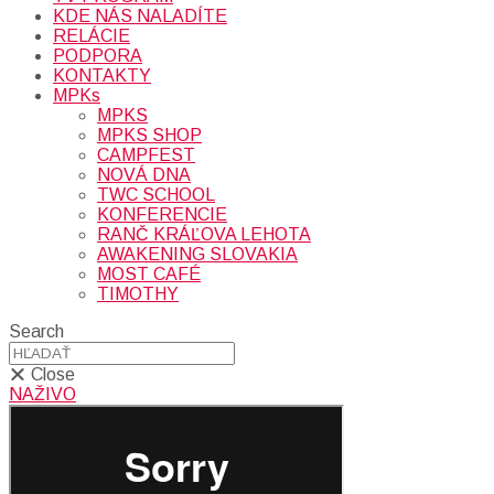
KDE NÁS NALADÍTE
RELÁCIE
PODPORA
KONTAKTY
MPKs
MPKS
MPKS SHOP
CAMPFEST
NOVÁ DNA
TWC SCHOOL
KONFERENCIE
RANČ KRÁĽOVA LEHOTA
AWAKENING SLOVAKIA
MOST CAFÉ
TIMOTHY
Search
Close
NAŽIVO