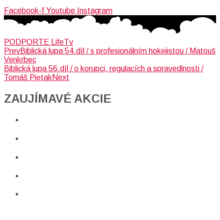
Facebook-f
Youtube
Instagram
PODPORTE LifeTv
Prev
Biblická lupa 54.díl / s profesionálním hokejistou / Matouš
Venkrbec
Biblická lupa 56.díl / o korupci, regulacích a spravedlnosti /
Tomáš Piętak
Next
ZAUJÍMAVÉ AKCIE​