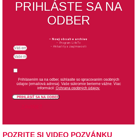
PRIHLÁSTE SA NA
ODBER
– Nový obsah v archíve
– Program LifeTv
– Aktuality a zaujímavosti
Email
meno
Suhlas
Prihlásením sa na odber, súhlasíte so spracovaním osobných
údajov (emailová adresa).
Vaše súkromie berieme vážne. Viac
informácií:
Ochrana osobných údajov.
PRIHLÁSIŤ SA NA ODBER
ZAVRIEŤ
POZRITE SI VIDEO POZVÁNKU