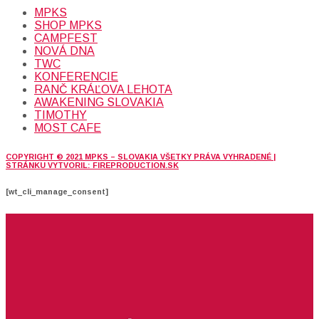
MPKS
SHOP MPKS
CAMPFEST
NOVÁ DNA
TWC
KONFERENCIE
RANČ KRÁĽOVA LEHOTA
AWAKENING SLOVAKIA
TIMOTHY
MOST CAFE
COPYRIGHT © 2021 MPKS – SLOVAKIA VŠETKY PRÁVA VYHRADENÉ |
STRÁNKU VYTVORIL: FIREPRODUCTION.SK
[wt_cli_manage_consent]