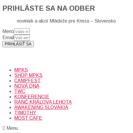
PRIHLÁSTE SA NA ODBER
noviniek a akcií Mládeže pre Krista – Slovensko
Meno
Email
PRIHLÁSIŤ SA
Prihlásením sa na odber, súhlasíte so spracovaním osobných
údajov (emailová adresa).
Viac
INFO.
MPKS
SHOP MPKS
CAMPFEST
NOVÁ DNA
TWC
KONFERENCIE
RANČ KRÁĽOVA LEHOTA
AWAKENING SLOVAKIA
TIMOTHY
MOST CAFE
Menu