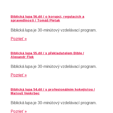
Biblická lupa 56.díl / o korupci, regulacích a
spravedlnosti / Tomáš Piętak
Biblická lupa je 30-minútový vzdelávací program.
Pozrieť »
Biblická lupa 55.díl / s překladatelem Bible /
Alexandr Flek
Biblická lupa je 30-minútový vzdelávací program.
Pozrieť »
Biblická lupa 54.díl / s profesionálním hokejistou /
Matouš Venkrbec
Biblická lupa je 30-minútový vzdelávací program.
Pozrieť »