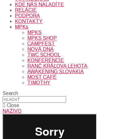
KDE NÁS NALADÍTE
RELÁCIE
PODPORA
KONTAKTY
MPKs
MPKS
MPKS SHOP
CAMPFEST
NOVÁ DNA
TWC SCHOOL
KONFERENCIE
RANČ KRÁĽOVA LEHOTA
AWAKENING SLOVAKIA
MOST CAFÉ
TIMOTHY
Search
Close
NAŽIVO