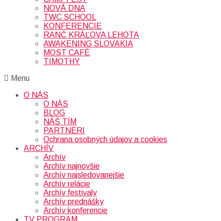
NOVÁ DNA
TWC SCHOOL
KONFERENCIE
RANČ KRÁĽOVA LEHOTA
AWAKENING SLOVAKIA
MOST CAFÉ
TIMOTHY
Menu
O NÁS
O NÁS
BLOG
NÁŠ TÍM
PARTNERI
Ochrana osobných údajov a cookies
ARCHÍV
Archív
Archív najnovšie
Archív najsledovanejšie
Archív relácie
Archív festivaly
Archív prednášky
Archív konferencie
TV PROGRAM