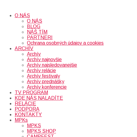
O NÁS
O NÁS
BLOG
NÁŠ TÍM
PARTNERI
Ochrana osobných údajov a cookies
ARCHÍV
Archív
Archív najnovšie
Archív najsledovanejšie
Archív relácie
Archív festivaly
Archív prednášky
Archív konferencie
TV PROGRAM
KDE NÁS NALADÍTE
RELÁCIE
PODPORA
KONTAKTY
MPKs
MPKS
MPKS SHOP
CAMPFEST