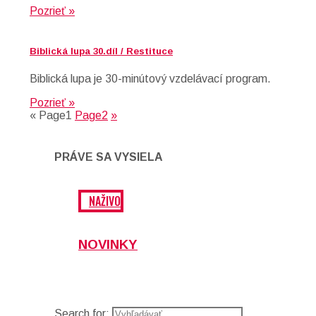
Pozrieť »
Biblická lupa 30.díl / Restituce
Biblická lupa je 30-minútový vzdelávací program.
Pozrieť »
«
Page
1
Page
2
»
PRÁVE SA VYSIELA
NAŽIVO
NOVINKY
Search for: