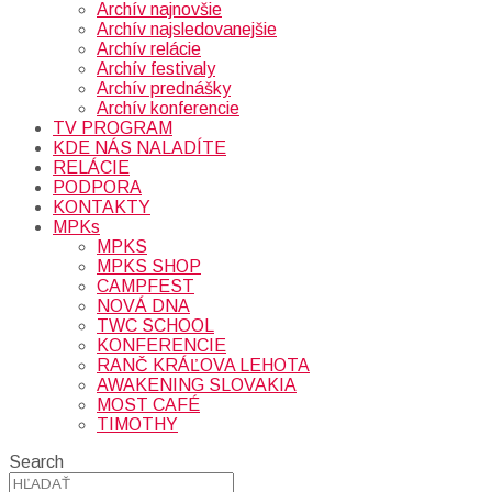
Archív najnovšie
Archív najsledovanejšie
Archív relácie
Archív festivaly
Archív prednášky
Archív konferencie
TV PROGRAM
KDE NÁS NALADÍTE
RELÁCIE
PODPORA
KONTAKTY
MPKs
MPKS
MPKS SHOP
CAMPFEST
NOVÁ DNA
TWC SCHOOL
KONFERENCIE
RANČ KRÁĽOVA LEHOTA
AWAKENING SLOVAKIA
MOST CAFÉ
TIMOTHY
Search