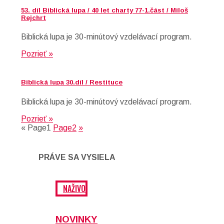
53. díl Biblická lupa / 40 let charty 77-1.část / Miloš
Rejchrt
Biblická lupa je 30-minútový vzdelávací program.
Pozrieť »
Biblická lupa 30.díl / Restituce
Biblická lupa je 30-minútový vzdelávací program.
Pozrieť »
«
Page
1
Page
2
»
PRÁVE SA VYSIELA
NAŽIVO
NOVINKY