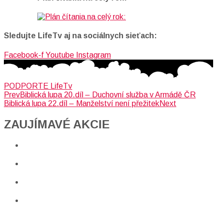
Sledujte LifeTv aj na sociálnych sieťach:
Facebook-f
Youtube
Instagram
PODPORTE LifeTv
Prev
Biblická lupa 20.díl – Duchovní služba v Armádě ČR
Biblická lupa 22.díl – Manželství není přežitek
Next
ZAUJÍMAVÉ AKCIE​