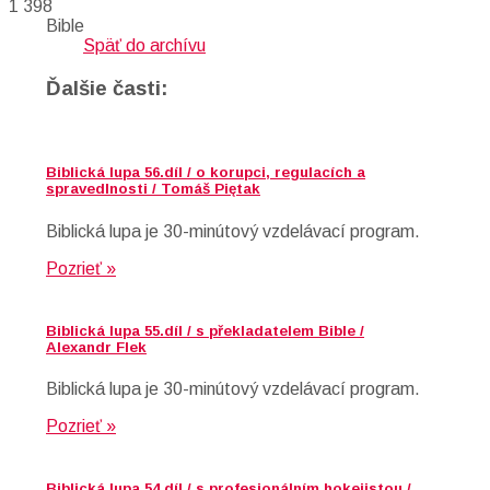
1 398
Bible
Späť do archívu
Ďalšie časti:
Biblická lupa 56.díl / o korupci, regulacích a
spravedlnosti / Tomáš Piętak
Biblická lupa je 30-minútový vzdelávací program.
Pozrieť »
Biblická lupa 55.díl / s překladatelem Bible /
Alexandr Flek
Biblická lupa je 30-minútový vzdelávací program.
Pozrieť »
Biblická lupa 54.díl / s profesionálním hokejistou /