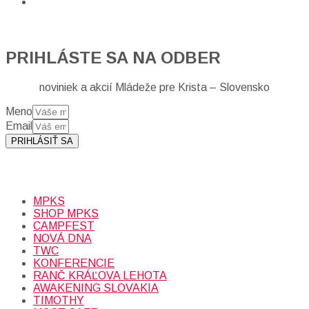
PRIHLÁSTE SA NA ODBER
noviniek a akcií Mládeže pre Krista – Slovensko
Meno
Email
PRIHLÁSIŤ SA
Prihlásením sa na odber, súhlasíte so spracovaním osobných
údajov (emailová adresa).
Viac
INFO.
MPKS
SHOP MPKS
CAMPFEST
NOVÁ DNA
TWC
KONFERENCIE
RANČ KRÁĽOVA LEHOTA
AWAKENING SLOVAKIA
TIMOTHY