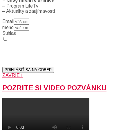
– Nový obsah v archíve
– Program LifeTv
– Aktuality a zaujímavosti
Email
meno
Suhlas
Prihlásením sa na odber, súhlasíte so spracovaním osobných
údajov (emailová adresa).
Vaše súkromie berieme vážne.
Viac informácií:
Ochrana osobných údajov.
PRIHLÁSIŤ SA NA ODBER
ZAVRIEŤ
POZRITE SI VIDEO POZVÁNKU