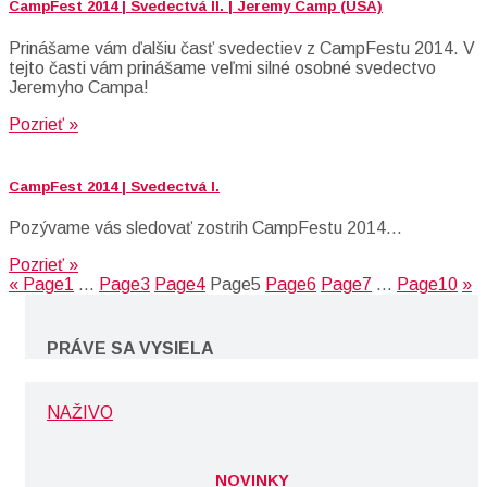
CampFest 2014 | Svedectvá II. | Jeremy Camp (USA)
Prinášame vám ďalšiu časť svedectiev z CampFestu 2014. V
tejto časti vám prinášame veľmi silné osobné svedectvo
Jeremyho Campa!
Pozrieť »
CampFest 2014 | Svedectvá I.
Pozývame vás sledovať zostrih CampFestu 2014…
Pozrieť »
«
Page
1
…
Page
3
Page
4
Page
5
Page
6
Page
7
…
Page
10
»
PRÁVE SA VYSIELA
NAŽIVO
NOVINKY