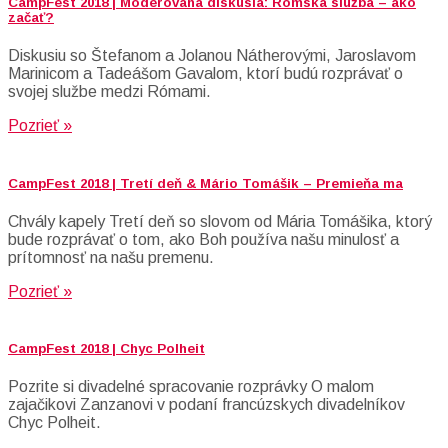
CampFest 2018 | Moderovaná diskusia: Rómska služba – ako
začať?
Diskusiu so Štefanom a Jolanou Nátherovými, Jaroslavom
Marinicom a Tadeášom Gavalom, ktorí budú rozprávať o
svojej službe medzi Rómami.
Pozrieť »
CampFest 2018 | Tretí deň & Mário Tomášik – Premieňa ma
Chvály kapely Tretí deň so slovom od Mária Tomášika, ktorý
bude rozprávať o tom, ako Boh používa našu minulosť a
prítomnosť na našu premenu.
Pozrieť »
CampFest 2018 | Chyc Polheit
Pozrite si divadelné spracovanie rozprávky O malom
zajačikovi Zanzanovi v podaní francúzskych divadelníkov
Chyc Polheit.