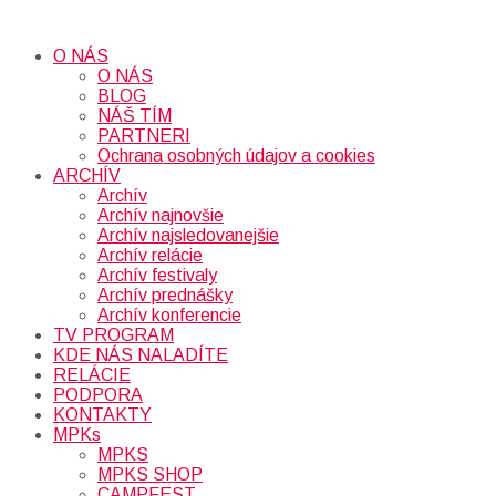
O NÁS
O NÁS
BLOG
NÁŠ TÍM
PARTNERI
Ochrana osobných údajov a cookies
ARCHÍV
Archív
Archív najnovšie
Archív najsledovanejšie
Archív relácie
Archív festivaly
Archív prednášky
Archív konferencie
TV PROGRAM
KDE NÁS NALADÍTE
RELÁCIE
PODPORA
KONTAKTY
MPKs
MPKS
MPKS SHOP
CAMPFEST