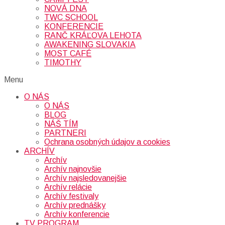
NOVÁ DNA
TWC SCHOOL
KONFERENCIE
RANČ KRÁĽOVA LEHOTA
AWAKENING SLOVAKIA
MOST CAFÉ
TIMOTHY
Menu
O NÁS
O NÁS
BLOG
NÁŠ TÍM
PARTNERI
Ochrana osobných údajov a cookies
ARCHÍV
Archív
Archív najnovšie
Archív najsledovanejšie
Archív relácie
Archív festivaly
Archív prednášky
Archív konferencie
TV PROGRAM