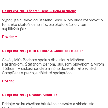
CampFest 2018 | Štefan Beňa – Cena premeny
Vypočujte si slovo od Štefana Beňu, ktorý bude rozprávať o
tom, ako skutočne meniť svoje okolie a čo je v tom
najdôležitejšie.
Pozrieť »
CampFest 2018 | Miťo Bodnár & CampFest Mission
Chvály Miťa Bodnára spolu s diskusiou s Milošom
Paštrnákom, Štefanom Beňom, Júliusom Slovákom a Mirom
Tóthom. V diskusii sa okrem iného dozviete, ako vznikol
CampFest a prečo je dôležitá spolupráca.
Pozrieť »
CampFest 2018 | Graham Kendrick
Pridajte sa ku chválam britského speváka a skladateľa