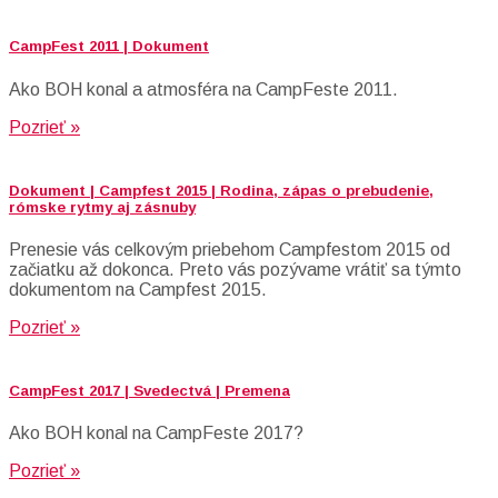
CampFest 2011 | Dokument
Ako BOH konal a atmosféra na CampFeste 2011.
Pozrieť »
Dokument | Campfest 2015 | Rodina, zápas o prebudenie,
rómske rytmy aj zásnuby
Prenesie vás celkovým priebehom Campfestom 2015 od
začiatku až dokonca. Preto vás pozývame vrátiť sa týmto
dokumentom na Campfest 2015.
Pozrieť »
CampFest 2017 | Svedectvá | Premena
Ako BOH konal na CampFeste 2017?
Pozrieť »