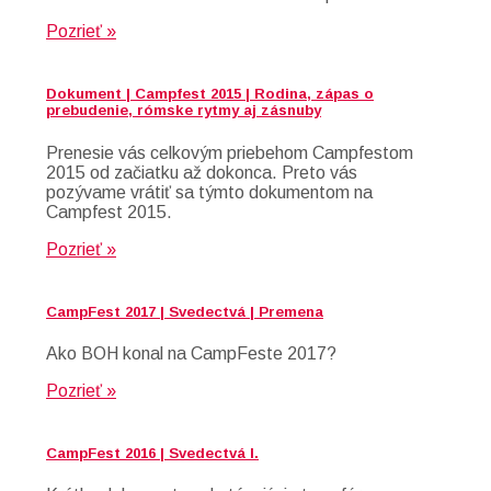
Pozrieť »
Dokument | Campfest 2015 | Rodina, zápas o
prebudenie, rómske rytmy aj zásnuby
Prenesie vás celkovým priebehom Campfestom
2015 od začiatku až dokonca. Preto vás
pozývame vrátiť sa týmto dokumentom na
Campfest 2015.
Pozrieť »
CampFest 2017 | Svedectvá | Premena
Ako BOH konal na CampFeste 2017?
Pozrieť »
CampFest 2016 | Svedectvá I.