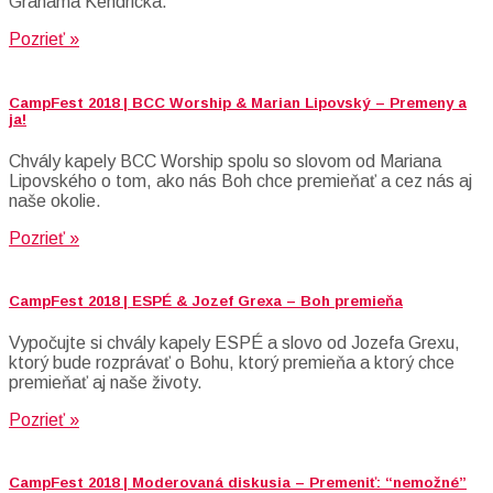
Grahama Kendricka.
Pozrieť »
CampFest 2018 | BCC Worship & Marian Lipovský – Premeny a
ja!
Chvály kapely BCC Worship spolu so slovom od Mariana
Lipovského o tom, ako nás Boh chce premieňať a cez nás aj
naše okolie.
Pozrieť »
CampFest 2018 | ESPÉ & Jozef Grexa – Boh premieňa
Vypočujte si chvály kapely ESPÉ a slovo od Jozefa Grexu,
ktorý bude rozprávať o Bohu, ktorý premieňa a ktorý chce
premieňať aj naše životy.
Pozrieť »
CampFest 2018 | Moderovaná diskusia – Premeniť: “nemožné”