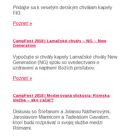
Pridajte sa k veselým detským chválam kapely
Fil3.
Pozrieť »
CampFest 2018 | Lamačské chvály – NG – New
Generation
Vypočujte si chvály kapely Lamačské chvály New
Generation (NG) spolu so svedectvami o
uzdravení a naplnení Božích prísľubov.
Pozrieť »
CampFest 2018 | Moderovaná diskusia: Rómska
služba – ako začať?
Diskusiu so Štefanom a Jolanou Nátherovými,
Jaroslavom Marinicom a Tadeášom Gavalom,
ktorí budú rozprávať o svojej službe medzi
Rómami.