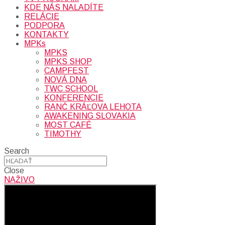
KDE NÁS NALADÍTE
RELÁCIE
PODPORA
KONTAKTY
MPKs
MPKS
MPKS SHOP
CAMPFEST
NOVÁ DNA
TWC SCHOOL
KONFERENCIE
RANČ KRÁĽOVA LEHOTA
AWAKENING SLOVAKIA
MOST CAFÉ
TIMOTHY
Search
Close
NAŽIVO