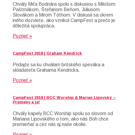
Chvály Miťa Bodnára spolu s diskusiou s Milošom
Paštrnákom, Štefanom Beňom, Júliusom
Slovákom a Mirom Tóthom. V diskusii sa okrem
iného dozviete, ako vznikol CampFest a prečo je
dôležitá spolupráca.
Pozrieť »
CampFest 2018 | Graham Kendrick
Pridajte sa ku chválam britského speváka a
skladateľa Grahama Kendricka.
Pozrieť »
CampFest 2018 | BCC Worship & Marian Lipovský –
Premeny a ja!
Chvály kapely BCC Worship spolu so slovom od
Mariana Lipovského o tom, ako nás Boh chce
premieňať a cez nás aj naše okolie.
Pozrieť »