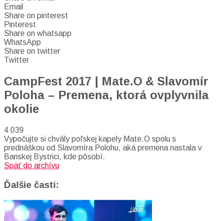
Email
Share on pinterest
Pinterest
Share on whatsapp
WhatsApp
Share on twitter
Twitter
CampFest 2017 | Mate.O & Slavomír
Poloha – Premena, ktorá ovplyvnila
okolie
4 039
Vypočujte si chvály poľskej kapely Mate.O spolu s
prednáškou od Slavomíra Polohu, aká premena nastala v
Banskej Bystrici, kde pôsobí.
Späť do archívu
Ďalšie časti: