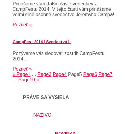
Prinášame vám ďalšiu časť svedectiev z
CampFestu 2014. V tejto časti vám prinášame
veľmi silné osobné svedectvo Jeremyho Campa!
Pozrieť »
CampFest 2014 | Svedectvá I.
Pozývame vás sledovať zostrih CampFestu
2014…
Pozrieť »
«
Page
1
…
Page
3
Page
4
Page
5
Page
6
Page
7
…
Page
10
»
PRÁVE SA VYSIELA
NAŽIVO
NOVINKY