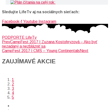
Sledujte LifeTv aj na sociálnych sieťach:
Facebook-f
Youtube
Instagram
PODPORTE LifeTv
Prev
CampFest 2017 | Zuzana Kostohryzová – Ako byť
nezadaný a nezblázniť sa
CampFest 2017 | CMS – Young Continentals
Next
ZAUJÍMAVÉ AKCIE​
1
2
3
4
5