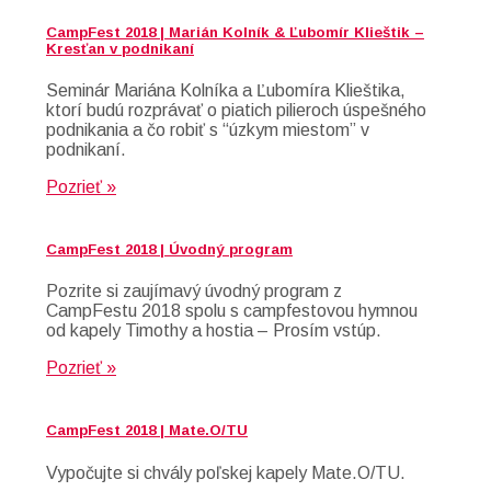
CampFest 2018 | Marián Kolník & Ľubomír Klieštik –
Kresťan v podnikaní
Seminár Mariána Kolníka a Ľubomíra Klieštika,
ktorí budú rozprávať o piatich pilieroch úspešného
podnikania a čo robiť s “úzkym miestom” v
podnikaní.
Pozrieť »
CampFest 2018 | Úvodný program
Pozrite si zaujímavý úvodný program z
CampFestu 2018 spolu s campfestovou hymnou
od kapely Timothy a hostia – Prosím vstúp.
Pozrieť »
CampFest 2018 | Mate.O/TU
Vypočujte si chvály poľskej kapely Mate.O/TU.