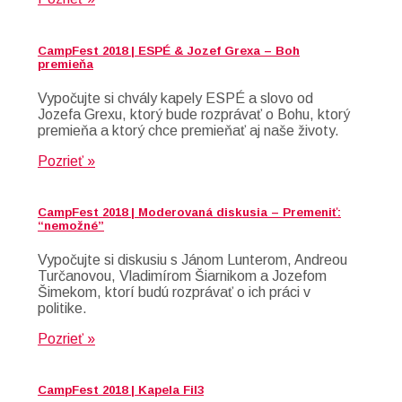
CampFest 2018 | ESPÉ & Jozef Grexa – Boh
premieňa
Vypočujte si chvály kapely ESPÉ a slovo od
Jozefa Grexu, ktorý bude rozprávať o Bohu, ktorý
premieňa a ktorý chce premieňať aj naše životy.
Pozrieť »
CampFest 2018 | Moderovaná diskusia – Premeniť:
“nemožné”
Vypočujte si diskusiu s Jánom Lunterom, Andreou
Turčanovou, Vladimírom Šiarnikom a Jozefom
Šimekom, ktorí budú rozprávať o ich práci v
politike.
Pozrieť »
CampFest 2018 | Kapela Fil3