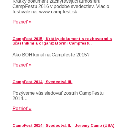
Krátky dokument zachytávajúci atmosféru
CampFestu 2016 v podobe svedectiev. Viac o
festivale na: www.campfest.sk
Pozrieť »
CampFest 2015 | Krátky dokument s rozhovormi s
účastníkmi a organizátormi Campfestu.
Ako BOH konal na Campfeste 2015?
Pozrieť »
CampFest 2014 | Svedectvá III.
Pozývame vás sledovať zostrih CampFestu
2014…
Pozrieť »
CampFest 2014 | Svedectvá II. | Jeremy Camp (USA)