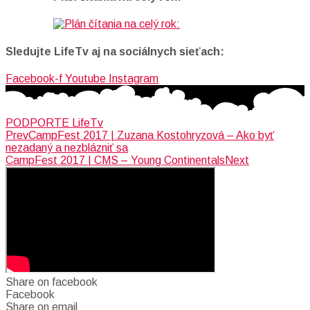
Sledujte LifeTv aj na sociálnych sieťach:
Facebook-f
Youtube
Instagram
PODPORTE LifeTv
Prev
CampFest 2017 | Zuzana Kostohryzová – Ako byť
nezadaný a nezblázniť sa
CampFest 2017 | CMS – Young Continentals
Next
Share on facebook
Facebook
Share on email