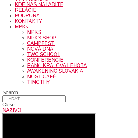
KDE NÁS NALADÍTE
RELÁCIE
PODPORA
KONTAKTY
MPKs
MPKS
MPKS SHOP
CAMPFEST
NOVÁ DNA
TWC SCHOOL
KONFERENCIE
RANČ KRÁĽOVA LEHOTA
AWAKENING SLOVAKIA
MOST CAFÉ
TIMOTHY
Search
Close
NAŽIVO