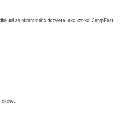
skusii sa okrem iného dozviete, ako vznikol CampFest
 okolie.