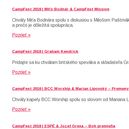
CampFest 2018 | Miťo Bodnár & CampFest Mission
Chvály Miťa Bodnára spolu s diskusiou s Milošom Paštrn
a prečo je dôležitá spolupráca.
Pozrieť »
CampFest 2018 | Graham Kendrick
Pridajte sa ku chválam britského speváka a skladateľa G
Pozrieť »
CampFest 2018 | BCC Worship & Marian Lipovský – Premeny 
Chvály kapely BCC Worship spolu so slovom od Mariana Li
Pozrieť »
CampFest 2018 | ESPÉ & Jozef Grexa – Boh premieňa