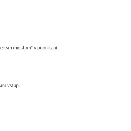
 “úzkym miestom” v podnikaní.
sím vstúp.