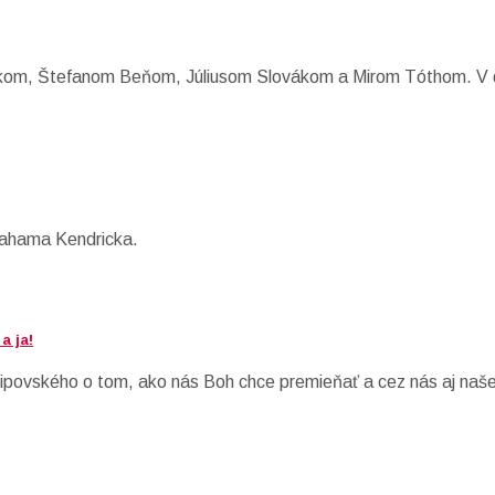
ákom, Štefanom Beňom, Júliusom Slovákom a Mirom Tóthom. V di
rahama Kendricka.
a ja!
povského o tom, ako nás Boh chce premieňať a cez nás aj naše