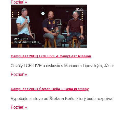
Pozrieť »
CampFest 2018 | LCH LIVE & CampFest Mission
Chvály LCH LIVE a diskusiu s Marianom Lipovským, Jáno
Pozrieť »
CampFest 2018 | Štefan Beňa – Cena premeny
Vypočujte si slovo od Štefana Beňu, ktorý bude rozprávať 
Pozrieť »