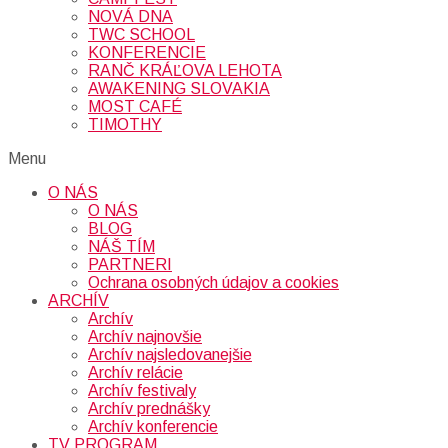
NOVÁ DNA
TWC SCHOOL
KONFERENCIE
RANČ KRÁĽOVA LEHOTA
AWAKENING SLOVAKIA
MOST CAFÉ
TIMOTHY
Menu
O NÁS
O NÁS
BLOG
NÁŠ TÍM
PARTNERI
Ochrana osobných údajov a cookies
ARCHÍV
Archív
Archív najnovšie
Archív najsledovanejšie
Archív relácie
Archív festivaly
Archív prednášky
Archív konferencie
TV PROGRAM