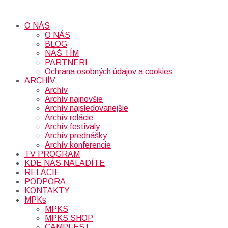
O NÁS
O NÁS
BLOG
NÁŠ TÍM
PARTNERI
Ochrana osobných údajov a cookies
ARCHÍV
Archív
Archív najnovšie
Archív najsledovanejšie
Archív relácie
Archív festivaly
Archív prednášky
Archív konferencie
TV PROGRAM
KDE NÁS NALADÍTE
RELÁCIE
PODPORA
KONTAKTY
MPKs
MPKS
MPKS SHOP
CAMPFEST