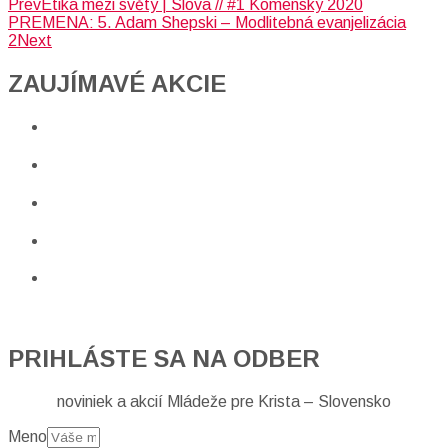
Prev
Etika mezi světy | Slova // #1 Komenský 2020
PREMENA: 5. Adam Shepski – Modlitebná evanjelizácia
2
Next
ZAUJÍMAVÉ AKCIE​
PRIHLÁSTE SA NA ODBER
noviniek a akcií Mládeže pre Krista – Slovensko
Meno