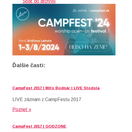
Späť do archívu
Ďalšie časti:
CampFest 2017 I Miťo Bodnár I LIVE Stodola
LIVE záznam z CampFestu 2017
Pozrieť »
CampFest 2017 | GODZONE