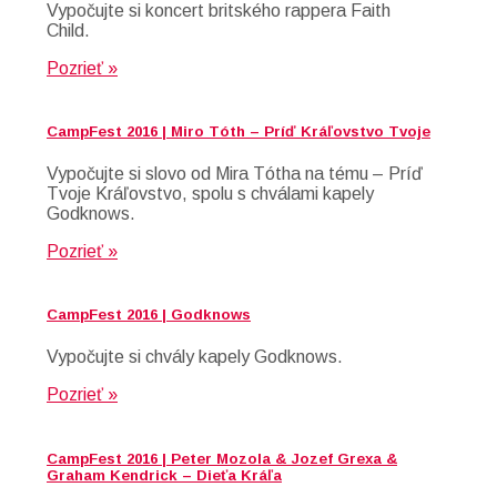
Vypočujte si koncert britského rappera Faith
Child.
Pozrieť »
CampFest 2016 | Miro Tóth – Príď Kráľovstvo Tvoje
Vypočujte si slovo od Mira Tótha na tému – Príď
Tvoje Kráľovstvo, spolu s chválami kapely
Godknows.
Pozrieť »
CampFest 2016 | Godknows
Vypočujte si chvály kapely Godknows.
Pozrieť »
CampFest 2016 | Peter Mozola & Jozef Grexa &
Graham Kendrick – Dieťa Kráľa