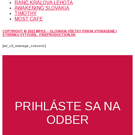
RANČ KRÁĽOVA LEHOTA
AWAKENING SLOVAKIA
TIMOTHY
MOST CAFE
COPYRIGHT © 2021 MPKS – SLOVAKIA VŠETKY PRÁVA VYHRADENÉ |
STRÁNKU VYTVORIL: FIREPRODUCTION.SK
[wt_cli_manage_consent]
PRIHLÁSTE SA NA
ODBER