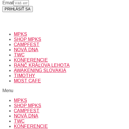
Email
PRIHLÁSIŤ SA
Prihlásením sa na odber, súhlasíte so spracovaním osobných
údajov (emailová adresa).
Viac
INFO.
MPKS
SHOP MPKS
CAMPFEST
NOVÁ DNA
TWC
KONFERENCIE
RANČ KRÁĽOVA LEHOTA
AWAKENING SLOVAKIA
TIMOTHY
MOST CAFE
Menu
MPKS
SHOP MPKS
CAMPFEST
NOVÁ DNA
TWC
KONFERENCIE