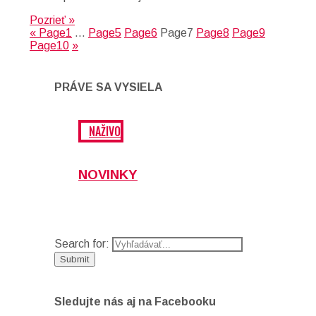
Pozrieť »
«
Page
1
…
Page
5
Page
6
Page
7
Page
8
Page
9
Page
10
»
PRÁVE SA VYSIELA
NAŽIVO
NOVINKY
Search for:
Sledujte nás aj na Facebooku