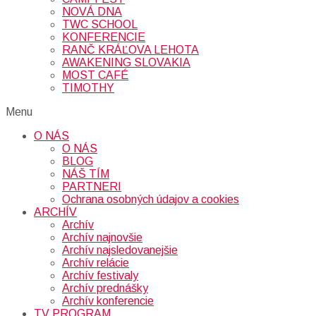
NOVÁ DNA
TWC SCHOOL
KONFERENCIE
RANČ KRÁĽOVA LEHOTA
AWAKENING SLOVAKIA
MOST CAFÉ
TIMOTHY
Menu
O NÁS
O NÁS
BLOG
NÁŠ TÍM
PARTNERI
Ochrana osobných údajov a cookies
ARCHÍV
Archív
Archív najnovšie
Archív najsledovanejšie
Archív relácie
Archív festivaly
Archív prednášky
Archív konferencie
TV PROGRAM