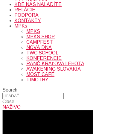
KDE NÁS NALADÍTE
RELÁCIE
PODPORA
KONTAKTY
MPKs
MPKS
MPKS SHOP
CAMPFEST
NOVÁ DNA
TWC SCHOOL
KONFERENCIE
RANČ KRÁĽOVA LEHOTA
AWAKENING SLOVAKIA
MOST CAFÉ
TIMOTHY
Search
Close
NAŽIVO