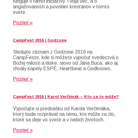
funguje v rámci iniciatívy Tvoja vec, a o
angažovanosti a povolaní kresťanov v tomto
svete.
Pozrieť »
CampFest 2016 | Godzone
Sledujte záznam z Godzone 2016 na
CampFeste, kde si môžete vypočuť svedectvá o
Božej milosti a láske, slovo od Jána Buca, ako aj
chvály kapely ESPÉ, Heartbeat a Godknows.
Pozrieť »
CampFest 2016 | Karol Verčimák – Kto za to môže?
Vypočujte si prednášku od Karola Verčimáka,
ktorý bude rozprávať na tému, kto môže za zlo,
ktoré sa deje vo svete a v našich životoch.
Pozrieť »