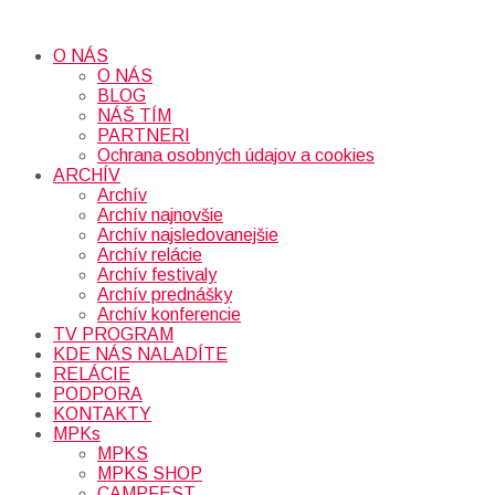
O NÁS
O NÁS
BLOG
NÁŠ TÍM
PARTNERI
Ochrana osobných údajov a cookies
ARCHÍV
Archív
Archív najnovšie
Archív najsledovanejšie
Archív relácie
Archív festivaly
Archív prednášky
Archív konferencie
TV PROGRAM
KDE NÁS NALADÍTE
RELÁCIE
PODPORA
KONTAKTY
MPKs
MPKS
MPKS SHOP
CAMPFEST