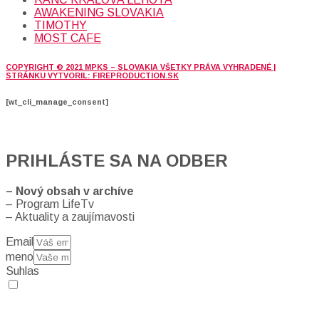
AWAKENING SLOVAKIA
TIMOTHY
MOST CAFE
COPYRIGHT © 2021 MPKS – SLOVAKIA VŠETKY PRÁVA VYHRADENÉ |
STRÁNKU VYTVORIL: FIREPRODUCTION.SK
[wt_cli_manage_consent]
PRIHLÁSTE SA NA ODBER
– Nový obsah v archíve
– Program LifeTv
– Aktuality a zaujímavosti
Email
meno
Suhlas
Prihlásením sa na odber, súhlasíte so spracovaním osobných