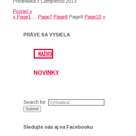
Prednáška z Campfestu 2013
Pozrieť »
«
Page
1
…
Page
7
Page
8
Page
9
Page
10
»
PRÁVE SA VYSIELA
NAŽIVO
NOVINKY
Search for:
Sledujte nás aj na Facebooku