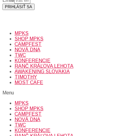
Email
PRIHLÁSIŤ SA
Prihlásením sa na odber, súhlasíte so spracovaním osobných
údajov (emailová adresa).
Viac
INFO.
MPKS
SHOP MPKS
CAMPFEST
NOVÁ DNA
TWC
KONFERENCIE
RANČ KRÁĽOVA LEHOTA
AWAKENING SLOVAKIA
TIMOTHY
MOST CAFE
Menu
MPKS
SHOP MPKS
CAMPFEST
NOVÁ DNA
TWC
KONFERENCIE
RANČ KRÁĽOVA LEHOTA