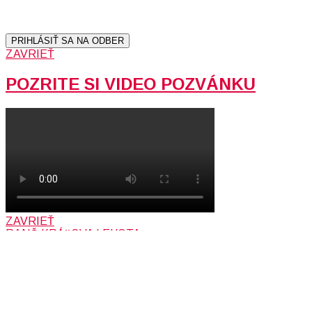
údajov (emailová adresa).
Vaše súkromie berieme vážne.
Viac informácií:
Ochrana osobných údajov.
PRIHLÁSIŤ SA NA ODBER
ZAVRIEŤ
POZRITE SI VIDEO POZVÁNKU
ZAVRIEŤ
RANČ KRÁĽOVA LEHOTA
PODPORTE LIFETV