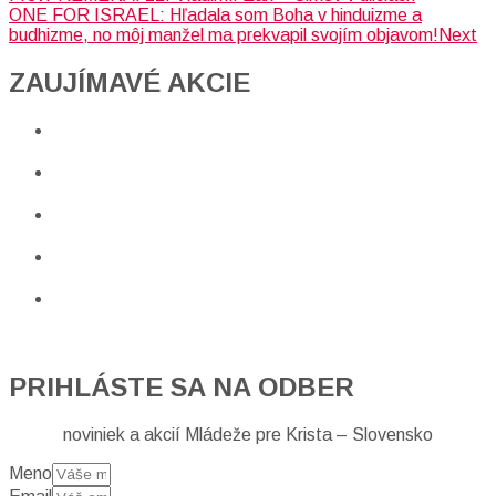
ONE FOR ISRAEL: Hľadala som Boha v hinduizme a
budhizme, no môj manžel ma prekvapil svojím objavom!
Next
ZAUJÍMAVÉ AKCIE​
PRIHLÁSTE SA NA ODBER
noviniek a akcií Mládeže pre Krista – Slovensko
Meno