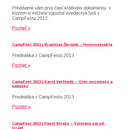
Prinášame vám prvú časť krátkeho dokumentu, v
ktorom si môžete vypočuť svedectvá ľudí z
CampFestu 2013.
Pozrieť »
CampFest 2013 | Branislav Škripek – Homosexualita
Prednáška z CampFestu 2013
Pozrieť »
CampFest 2013 | Karol Verčimák – Otec pozemský a
nebeský
Prednáška z CampFestu 2013
Pozrieť »
CampFest 2013 | Pavol Strežo – Vyvolený národ,
Izrael