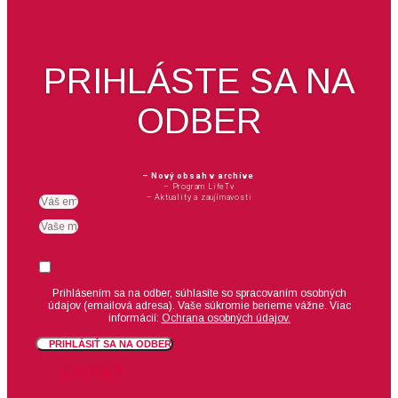
PRIHLÁSTE SA NA
ODBER
– Nový obsah v archíve
– Program LifeTv
– Aktuality a zaujímavosti
Email
meno
Suhlas
Prihlásením sa na odber, súhlasíte so spracovaním osobných
údajov (emailová adresa).
Vaše súkromie berieme vážne. Viac
informácií:
Ochrana osobných údajov.
PRIHLÁSIŤ SA NA ODBER
ZAVRIEŤ