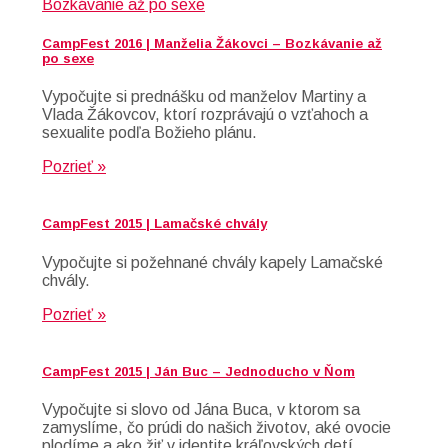
CampFest 2016 | Manželia Žákovci – Bozkávanie až
po sexe
Vypočujte si prednášku od manželov Martiny a
Vlada Žákovcov, ktorí rozprávajú o vzťahoch a
sexualite podľa Božieho plánu.
Pozrieť »
CampFest 2015 | Lamačské chvály
Vypočujte si požehnané chvály kapely Lamačské
chvály.
Pozrieť »
CampFest 2015 | Ján Buc – Jednoducho v Ňom
Vypočujte si slovo od Jána Buca, v ktorom sa
zamyslíme, čo prúdi do našich životov, aké ovocie
plodíme a ako žiť v identite kráľovských detí.