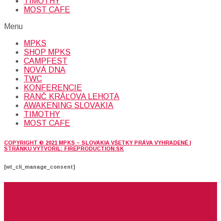
TIMOTHY
MOST CAFE
Menu
MPKS
SHOP MPKS
CAMPFEST
NOVÁ DNA
TWC
KONFERENCIE
RANČ KRÁĽOVA LEHOTA
AWAKENING SLOVAKIA
TIMOTHY
MOST CAFE
COPYRIGHT © 2021 MPKS – SLOVAKIA VŠETKY PRÁVA VYHRADENÉ |
STRÁNKU VYTVORIL: FIREPRODUCTION.SK
[wt_cli_manage_consent]