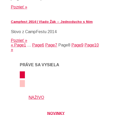
Pozrieť »
Campfest 2014 | Vlado Žák – Jednoducho s Ním
Slovo z CampFestu 2014
Pozrieť »
«
Page
1
…
Page
6
Page
7
Page
8
Page
9
Page
10
»
PRÁVE SA VYSIELA
NAŽIVO
NOVINKY