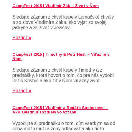
CampFest 2015 | Vladimír Žák – Život v Ňom
Sledujte záznam z chvál kapely Lamačské chvály
a zo slova Vladimíra Žáka, ako vyjsť zo svojej
jaskyne a žiť život v Ježišovi.
Pozrieť »
CampFest 2015 | Timothy & Petr Húšť – Viťazne v
Ňom
Sledujte záznam z chvál kapely Timothy a z
prednášky, ktorá hovorí o tom, čo pre nás vydobil
Ježiš Kristus a ako žiť v Ňom víťazný život.
Pozrieť »
CampFest 2015 | Vladimír a Renáta Sochorovci –
Ako zvládnuť rozdiely vo vzťahu
Vypočujte si prednášku o tom, čím všetkým sa od
seba môžu muži a ženy odlišovať a ako tieto