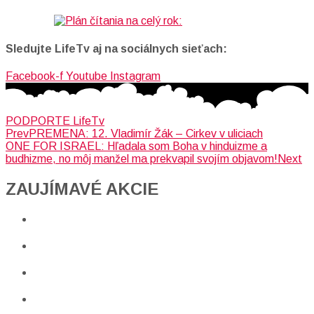
Sledujte LifeTv aj na sociálnych sieťach:
Facebook-f
Youtube
Instagram
PODPORTE LifeTv
Prev
PREMENA: 12. Vladimír Žák – Cirkev v uliciach
ONE FOR ISRAEL: Hľadala som Boha v hinduizme a
budhizme, no môj manžel ma prekvapil svojím objavom!
Next
ZAUJÍMAVÉ AKCIE​