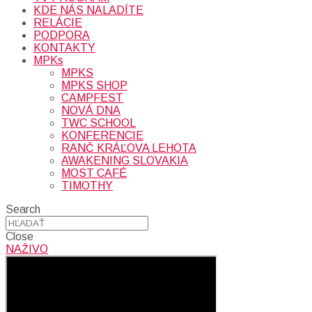
KDE NÁS NALADÍTE
RELÁCIE
PODPORA
KONTAKTY
MPKs
MPKS
MPKS SHOP
CAMPFEST
NOVÁ DNA
TWC SCHOOL
KONFERENCIE
RANČ KRÁĽOVA LEHOTA
AWAKENING SLOVAKIA
MOST CAFÉ
TIMOTHY
Search
Close
NAŽIVO