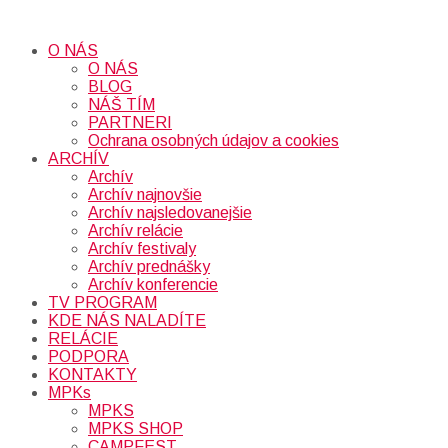
O NÁS
O NÁS
BLOG
NÁŠ TÍM
PARTNERI
Ochrana osobných údajov a cookies
ARCHÍV
Archív
Archív najnovšie
Archív najsledovanejšie
Archív relácie
Archív festivaly
Archív prednášky
Archív konferencie
TV PROGRAM
KDE NÁS NALADÍTE
RELÁCIE
PODPORA
KONTAKTY
MPKs
MPKS
MPKS SHOP
CAMPFEST