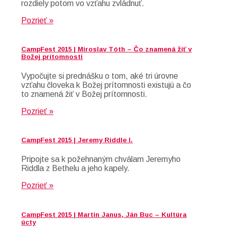
rozdiely potom vo vzťahu zvládnuť.
Pozrieť »
CampFest 2015 | Miroslav Tóth – Čo znamená žiť v
Božej prítomnosti
Vypočujte si prednášku o tom, aké tri úrovne
vzťahu človeka k Božej prítomnosti existujú a čo
to znamená žiť v Božej prítomnosti.
Pozrieť »
CampFest 2015 | Jeremy Riddle I.
Pripojte sa k požehnaným chválam Jeremyho
Riddla z Bethelu a jeho kapely.
Pozrieť »
CampFest 2015 | Martin Janus, Ján Buc – Kultúra
úcty