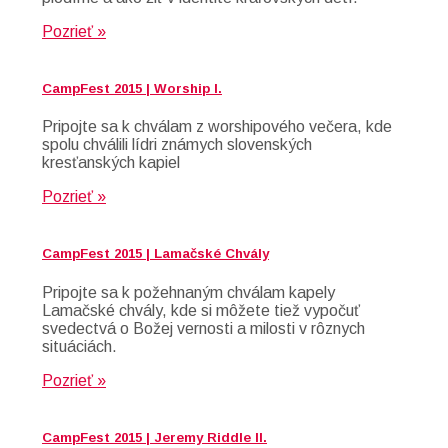
Pozrieť »
CampFest 2015 | Worship I.
Pripojte sa k chválam z worshipového večera, kde
spolu chválili lídri známych slovenských
kresťanských kapiel
Pozrieť »
CampFest 2015 | Lamačské Chvály
Pripojte sa k požehnaným chválam kapely
Lamačské chvály, kde si môžete tiež vypočuť
svedectvá o Božej vernosti a milosti v rôznych
situáciách.
Pozrieť »
CampFest 2015 | Jeremy Riddle II.