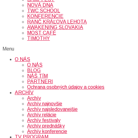
NOVÁ DNA
TWC SCHOOL
KONFERENCIE
RANČ KRÁĽOVA LEHOTA
AWAKENING SLOVAKIA
MOST CAFÉ
TIMOTHY
Menu
O NÁS
O NÁS
BLOG
NÁŠ TÍM
PARTNERI
Ochrana osobných údajov a cookies
ARCHÍV
Archív
Archív najnovšie
Archív najsledovanejšie
Archív relácie
Archív festivaly
Archív prednášky
Archív konferencie
TV PROGRAM