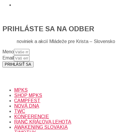
PRIHLÁSTE SA NA ODBER
noviniek a akcií Mládeže pre Krista – Slovensko
Meno
Email
PRIHLÁSIŤ SA
Prihlásením sa na odber, súhlasíte so spracovaním osobných
údajov (emailová adresa).
Viac
INFO.
MPKS
SHOP MPKS
CAMPFEST
NOVÁ DNA
TWC
KONFERENCIE
RANČ KRÁĽOVA LEHOTA
AWAKENING SLOVAKIA