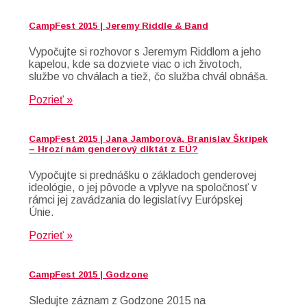
CampFest 2015 | Jeremy Riddle & Band
Vypočujte si rozhovor s Jeremym Riddlom a jeho
kapelou, kde sa dozviete viac o ich životoch,
službe vo chválach a tiež, čo služba chvál obnáša.
Pozrieť »
CampFest 2015 | Jana Jamborová, Branislav Škripek
– Hrozí nám genderový diktát z EÚ?
Vypočujte si prednášku o základoch genderovej
ideológie, o jej pôvode a vplyve na spoločnosť v
rámci jej zavádzania do legislatívy Európskej
Únie.
Pozrieť »
CampFest 2015 | Godzone
Sledujte záznam z Godzone 2015 na