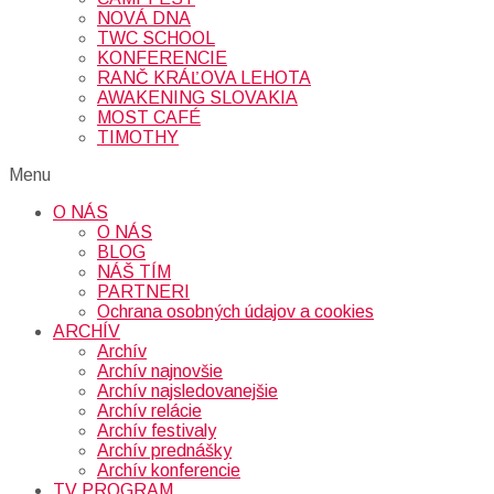
NOVÁ DNA
TWC SCHOOL
KONFERENCIE
RANČ KRÁĽOVA LEHOTA
AWAKENING SLOVAKIA
MOST CAFÉ
TIMOTHY
Menu
O NÁS
O NÁS
BLOG
NÁŠ TÍM
PARTNERI
Ochrana osobných údajov a cookies
ARCHÍV
Archív
Archív najnovšie
Archív najsledovanejšie
Archív relácie
Archív festivaly
Archív prednášky
Archív konferencie
TV PROGRAM