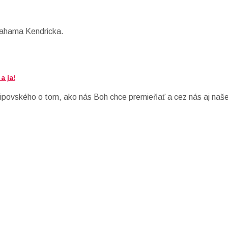
rahama Kendricka.
a ja!
povského o tom, ako nás Boh chce premieňať a cez nás aj naše