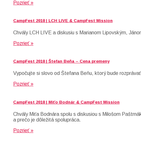
Pozrieť »
CampFest 2018 | LCH LIVE & CampFest Mission
Chvály LCH LIVE a diskusiu s Marianom Lipovským, Jáno
Pozrieť »
CampFest 2018 | Štefan Beňa – Cena premeny
Vypočujte si slovo od Štefana Beňu, ktorý bude rozprávať 
Pozrieť »
CampFest 2018 | Miťo Bodnár & CampFest Mission
Chvály Miťa Bodnára spolu s diskusiou s Milošom Paštrn
a prečo je dôležitá spolupráca.
Pozrieť »