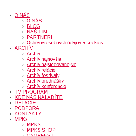
O NÁS
O NÁS
BLOG
NÁŠ TÍM
PARTNERI
Ochrana osobných údajov a cookies
ARCHÍV
Archív
Archív najnovšie
Archív najsledovanejšie
Archív relácie
Archív festivaly
Archív prednášky
Archív konferencie
TV PROGRAM
KDE NÁS NALADÍTE
RELÁCIE
PODPORA
KONTAKTY
MPKs
MPKS
MPKS SHOP
CAMPFEST