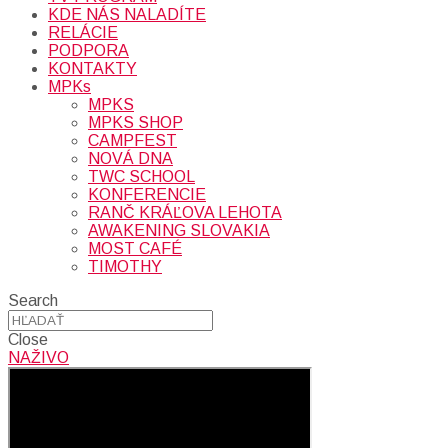
KDE NÁS NALADÍTE
RELÁCIE
PODPORA
KONTAKTY
MPKs
MPKS
MPKS SHOP
CAMPFEST
NOVÁ DNA
TWC SCHOOL
KONFERENCIE
RANČ KRÁĽOVA LEHOTA
AWAKENING SLOVAKIA
MOST CAFÉ
TIMOTHY
Search
Close
NAŽIVO