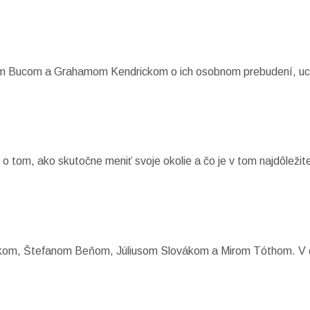
m Bucom a Grahamom Kendrickom o ich osobnom prebudení, uct
o tom, ako skutočne meniť svoje okolie a čo je v tom najdôležite
ákom, Štefanom Beňom, Júliusom Slovákom a Mirom Tóthom. V di