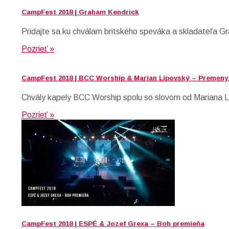
CampFest 2018 | Graham Kendrick
Pridajte sa ku chválam britského speváka a skladateľa G
Pozrieť »
CampFest 2018 | BCC Worship & Marian Lipovský – Premeny 
Chvály kapely BCC Worship spolu so slovom od Mariana Li
Pozrieť »
CampFest 2018 | ESPÉ & Jozef Grexa – Boh premieňa