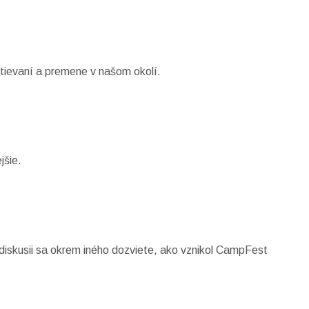
ievaní a premene v našom okolí.
jšie.
skusii sa okrem iného dozviete, ako vznikol CampFest