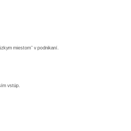
 “úzkym miestom” v podnikaní.
sím vstúp.