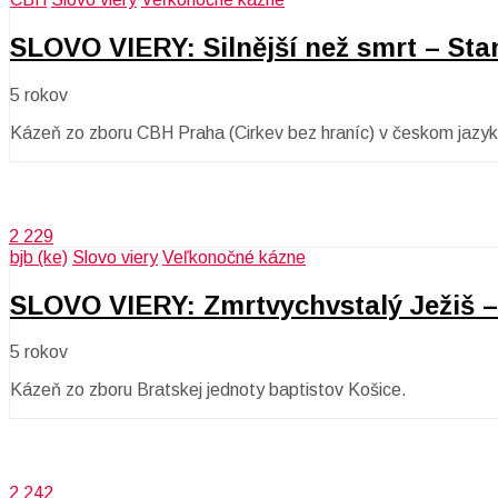
SLOVO VIERY: Silnější než smrt – Sta
5 rokov
Kázeň zo zboru CBH Praha (Cirkev bez hraníc) v českom jazyk
2 229
bjb (ke)
Slovo viery
Veľkonočné kázne
SLOVO VIERY: Zmrtvychvstalý Ježiš – 
5 rokov
Kázeň zo zboru Bratskej jednoty baptistov Košice.
2 242