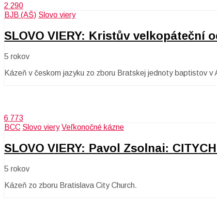
2 290
BJB (AŠ)
Slovo viery
SLOVO VIERY: Kristův velkopáteční o
5 rokov
Kázeň v českom jazyku zo zboru Bratskej jednoty baptistov v 
6 773
BCC
Slovo viery
Veľkonočné kázne
SLOVO VIERY: Pavol Zsolnai: CITY
5 rokov
Kázeň zo zboru Bratislava City Church.