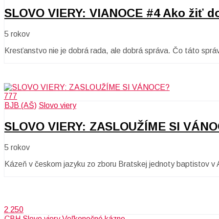
SLOVO VIERY: VIANOCE #4 Ako žiť do
5 rokov
Kresťanstvo nie je dobrá rada, ale dobrá správa. Čo táto sprá
777
BJB (AŠ)
Slovo viery
SLOVO VIERY: ZASLOUŽÍME SI VÁN
5 rokov
Kázeň v českom jazyku zo zboru Bratskej jednoty baptistov v 
2 250
CBH
Slovo viery
Veľkonočné kázne