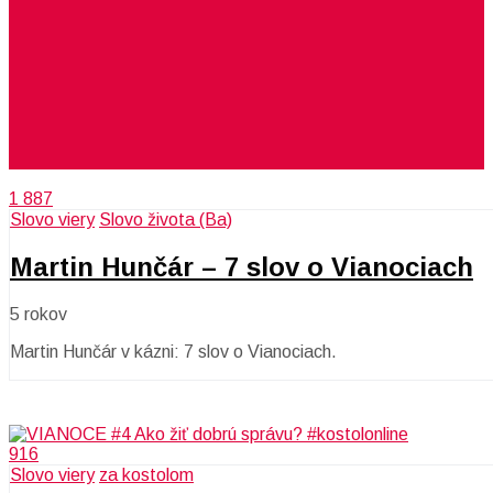
1 887
Slovo viery
Slovo života (Ba)
Martin Hunčár – 7 slov o Vianociach
5 rokov
Martin Hunčár v kázni: 7 slov o Vianociach.
916
Slovo viery
za kostolom