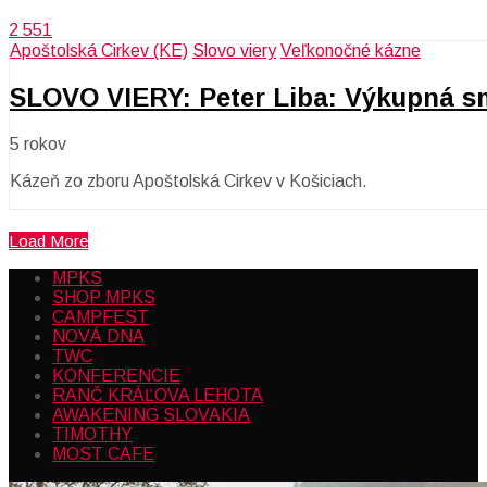
2 551
Apoštolská Cirkev (KE)
Slovo viery
Veľkonočné kázne
SLOVO VIERY: Peter Liba: Výkupná s
5 rokov
Kázeň zo zboru Apoštolská Cirkev v Košiciach.
Load More
MPKS
SHOP MPKS
CAMPFEST
NOVÁ DNA
TWC
KONFERENCIE
RANČ KRÁĽOVA LEHOTA
AWAKENING SLOVAKIA
TIMOTHY
MOST CAFE