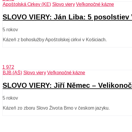
Apoštolská Cirkev (KE)
Slovo viery
Veľkonočné kázne
SLOVO VIERY: Ján Liba: 5 posolstiev 
5 rokov
Kázeň z bohoslužby Apoštolskej cirkvi v Košiciach.
1 972
BJB (AŠ)
Slovo viery
Veľkonočné kázne
SLOVO VIERY: Jiří Němec – Velikonočn
5 rokov
Kázeň zo zboru Slovo Života Brno v českom jazyku.