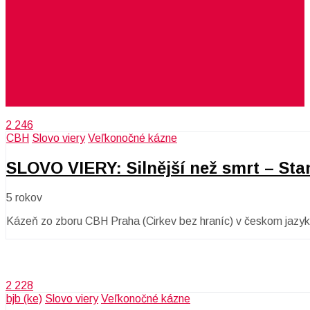
2 246
CBH
Slovo viery
Veľkonočné kázne
SLOVO VIERY: Silnější než smrt – Sta
5 rokov
Kázeň zo zboru CBH Praha (Cirkev bez hraníc) v českom jazyk
2 228
bjb (ke)
Slovo viery
Veľkonočné kázne