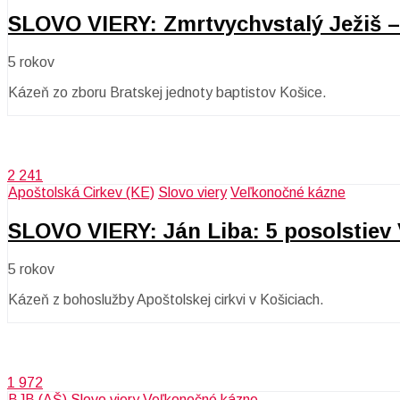
SLOVO VIERY: Zmrtvychvstalý Ježiš – 
5 rokov
Kázeň zo zboru Bratskej jednoty baptistov Košice.
2 241
Apoštolská Cirkev (KE)
Slovo viery
Veľkonočné kázne
SLOVO VIERY: Ján Liba: 5 posolstiev 
5 rokov
Kázeň z bohoslužby Apoštolskej cirkvi v Košiciach.
1 972
BJB (AŠ)
Slovo viery
Veľkonočné kázne