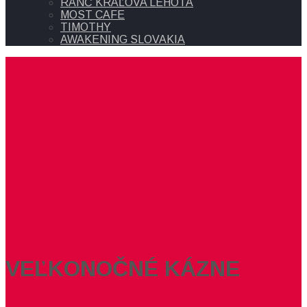
RANČ KRÁĽOVA LEHOTA
MOST CAFE
TIMOTHY
AWAKENING SLOVAKIA
VEĽKONOČNÉ KÁZNE