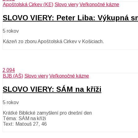
Apoštolská Cirkev (KE)
Slovo viery
Veľkonočné kázne
SLOVO VIERY: Peter Liba: Výkupná s
5 rokov
Kázeň zo zboru Apoštolská Cirkev v Košiciach.
2 094
BJB (AŠ)
Slovo viery
Veľkonočné kázne
SLOVO VIERY: SÁM na kříži
5 rokov
Krátké Biblické zamyšlení pro dnešní den
Téma: SÁM na kříži
Text: Matouš 27, 46