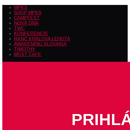
MPKS
SHOP MPKS
CAMPFEST
NOVÁ DNA
TWC
KONFERENCIE
RANČ KRÁĽOVA LEHOTA
AWAKENING SLOVAKIA
TIMOTHY
MOST CAFE
PRIHL