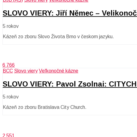
SLOVO VIERY: Jiří Němec – Velikonočn
5 rokov
Kázeň zo zboru Slovo Života Brno v českom jazyku.
6 766
BCC
Slovo viery
Veľkonočné kázne
SLOVO VIERY: Pavol Zsolnai: CITY
5 rokov
Kázeň zo zboru Bratislava City Church.
2 551