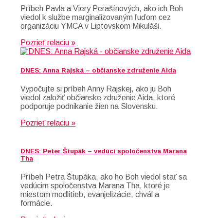
Príbeh Pavla a Viery Perašínových, ako ich Boh
viedol k službe marginalizovaným ľuďom cez
organizáciu YMCA v Liptovskom Mikuláši.
Pozrieť relaciu »
DNES: Anna Rajská – občianske združenie Aida
Vypočujte si príbeh Anny Rajskej, ako ju Boh
viedol založiť občianske združenie Aida, ktoré
podporuje podnikanie žien na Slovensku.
Pozrieť relaciu »
DNES: Peter Štupák – vedúci spoločenstva Marana
Tha
Príbeh Petra Štupáka, ako ho Boh viedol stať sa
vedúcim spoločenstva Marana Tha, ktoré je
miestom modlitieb, evanjelizácie, chvál a
formácie.