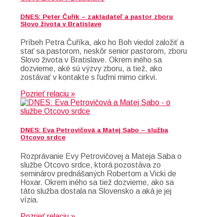
DNES: Peter Čuřík – zakladateľ a pastor zboru
Slovo života v Bratislave
Príbeh Petra Čuříka, ako ho Boh viedol založiť a
stať sa pastorom, neskôr senior pastorom, zboru
Slovo života v Bratislave. Okrem iného sa
dozvieme, aké sú výzvy zboru, a tiež, ako
zostávať v kontakte s ľuďmi mimo cirkvi.
Pozrieť relaciu »
DNES: Eva Petrovičová a Matej Sabo – služba
Otcovo srdce
Rozprávanie Evy Petrovičovej a Mateja Saba o
službe Otcovo srdce, ktorá pozostáva zo
seminárov prednášaných Robertom a Vicki de
Hoxar. Okrem iného sa tiež dozvieme, ako sa
táto služba dostala na Slovensko a aká je jej
vízia.
Pozrieť relaciu »