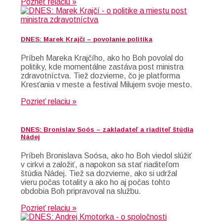
Pozrieť relaciu »
DNES: Marek Krajčí – povolanie politika
Príbeh Mareka Krajčího, ako ho Boh povolal do
politiky, kde momentálne zastáva post ministra
zdravotníctva. Tiež dozvieme, čo je platforma
Kresťania v meste a festival Milujem svoje mesto.
Pozrieť relaciu »
DNES: Bronislav Soós – zakladateľ a riaditeľ štúdia
Nádej
Príbeh Bronislava Soósa, ako ho Boh viedol slúžiť
v cirkvi a založiť, a napokon sa stať riaditeľom
štúdia Nádej. Tiež sa dozvieme, ako si udržal
vieru počas totality a ako ho aj počas tohto
obdobia Boh pripravoval na službu.
Pozrieť relaciu »