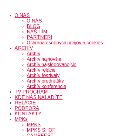
O NÁS
O NÁS
BLOG
NÁŠ TÍM
PARTNERI
Ochrana osobných údajov a cookies
ARCHÍV
Archív
Archív najnovšie
Archív najsledovanejšie
Archív relácie
Archív festivaly
Archív prednášky
Archív konferencie
TV PROGRAM
KDE NÁS NALADÍTE
RELÁCIE
PODPORA
KONTAKTY
MPKs
MPKS
MPKS SHOP
CAMPFEST