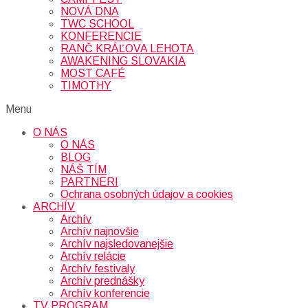
NOVÁ DNA
TWC SCHOOL
KONFERENCIE
RANČ KRÁĽOVA LEHOTA
AWAKENING SLOVAKIA
MOST CAFÉ
TIMOTHY
Menu
O NÁS
O NÁS
BLOG
NÁŠ TÍM
PARTNERI
Ochrana osobných údajov a cookies
ARCHÍV
Archív
Archív najnovšie
Archív najsledovanejšie
Archív relácie
Archív festivaly
Archív prednášky
Archív konferencie
TV PROGRAM