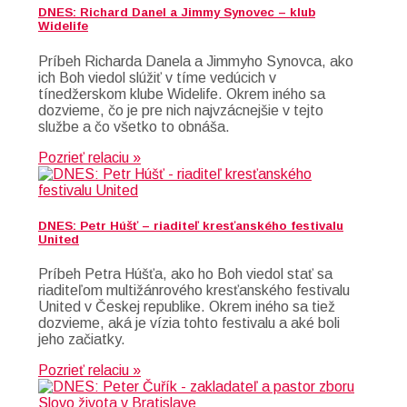
DNES: Richard Danel a Jimmy Synovec – klub
Widelife
Príbeh Richarda Danela a Jimmyho Synovca, ako
ich Boh viedol slúžiť v tíme vedúcich v
tínedžerskom klube Widelife. Okrem iného sa
dozvieme, čo je pre nich najvzácnejšie v tejto
službe a čo všetko to obnáša.
Pozrieť relaciu »
DNES: Petr Húšť – riaditeľ kresťanského festivalu
United
Príbeh Petra Húšťa, ako ho Boh viedol stať sa
riaditeľom multižánrového kresťanského festivalu
United v Českej republike. Okrem iného sa tiež
dozvieme, aká je vízia tohto festivalu a aké boli
jeho začiatky.
Pozrieť relaciu »