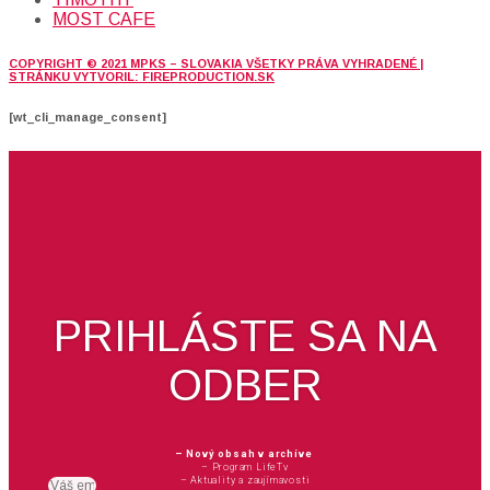
MOST CAFE
COPYRIGHT © 2021 MPKS – SLOVAKIA VŠETKY PRÁVA VYHRADENÉ |
STRÁNKU VYTVORIL: FIREPRODUCTION.SK
[wt_cli_manage_consent]
PRIHLÁSTE SA NA
ODBER
– Nový obsah v archíve
– Program LifeTv
– Aktuality a zaujímavosti
Email