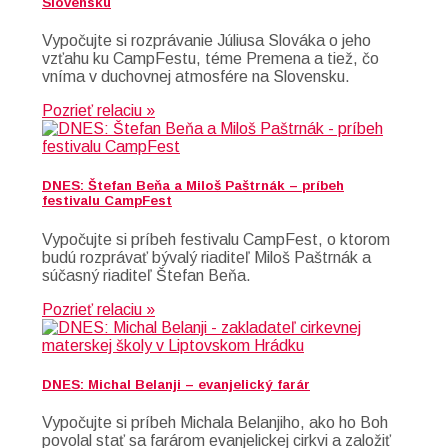
Slovensku
Vypočujte si rozprávanie Júliusa Slováka o jeho
vzťahu ku CampFestu, téme Premena a tiež, čo
vníma v duchovnej atmosfére na Slovensku.
Pozrieť relaciu »
DNES: Štefan Beňa a Miloš Paštrnák – príbeh
festivalu CampFest
Vypočujte si príbeh festivalu CampFest, o ktorom
budú rozprávať bývalý riaditeľ Miloš Paštrnák a
súčasný riaditeľ Štefan Beňa.
Pozrieť relaciu »
DNES: Michal Belanji – evanjelický farár
Vypočujte si príbeh Michala Belanjiho, ako ho Boh
povolal stať sa farárom evanjelickej cirkvi a založiť