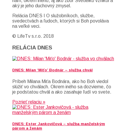
nám, okrem iného, aj ako zbor Svetielko vznikol a
aký je jeho duchovný zmysel.
Relácia DNES I O služobníkoch, službe,
svedectvách a ľudoch, ktorých si Boh povoláva
na veľké veci.
© LifeTv s.r.o. 2018
RELÁCIA DNES
DNES: Milan ‘Miťo’ Bodnár – služba chvál
Príbeh Milana Miťa Bodnára, ako ho Boh viedol
slúžiť vo chválach. Okrem iného sa dozvieme, čo
je podstatou chvál a ako zasahuje ľudí vo svete.
Pozrieť relaciu »
DNES: Ester Jankovičová – služba manželským
párom a ženám