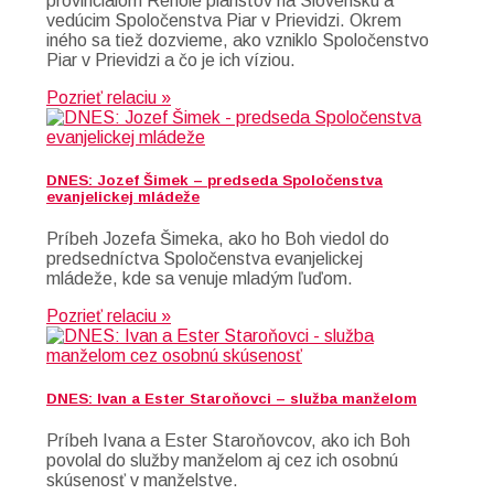
provinciálom Rehole piaristov na Slovensku a
vedúcim Spoločenstva Piar v Prievidzi. Okrem
iného sa tiež dozvieme, ako vzniklo Spoločenstvo
Piar v Prievidzi a čo je ich víziou.
Pozrieť relaciu »
DNES: Jozef Šimek – predseda Spoločenstva
evanjelickej mládeže
Príbeh Jozefa Šimeka, ako ho Boh viedol do
predsedníctva Spoločenstva evanjelickej
mládeže, kde sa venuje mladým ľuďom.
Pozrieť relaciu »
DNES: Ivan a Ester Staroňovci – služba manželom
Príbeh Ivana a Ester Staroňovcov, ako ich Boh
povolal do služby manželom aj cez ich osobnú
skúsenosť v manželstve.