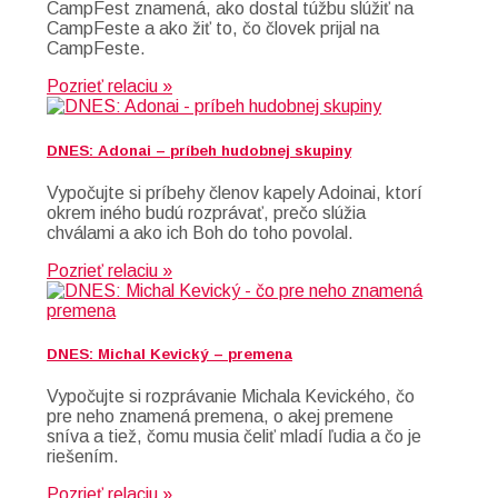
CampFest znamená, ako dostal túžbu slúžiť na
CampFeste a ako žiť to, čo človek prijal na
CampFeste.
Pozrieť relaciu »
DNES: Adonai – príbeh hudobnej skupiny
Vypočujte si príbehy členov kapely Adoinai, ktorí
okrem iného budú rozprávať, prečo slúžia
chválami a ako ich Boh do toho povolal.
Pozrieť relaciu »
DNES: Michal Kevický – premena
Vypočujte si rozprávanie Michala Kevického, čo
pre neho znamená premena, o akej premene
sníva a tiež, čomu musia čeliť mladí ľudia a čo je
riešením.
Pozrieť relaciu »