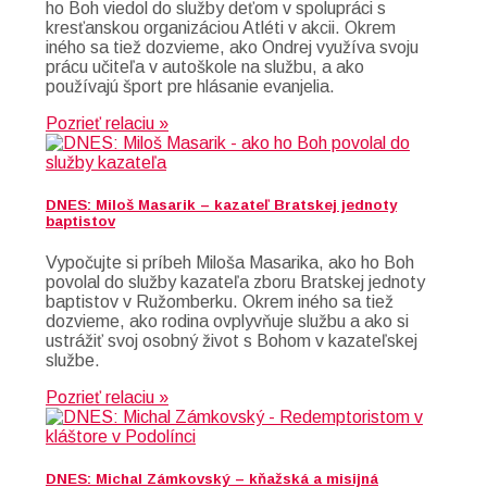
ho Boh viedol do služby deťom v spolupráci s
kresťanskou organizáciou Atléti v akcii. Okrem
iného sa tiež dozvieme, ako Ondrej využíva svoju
prácu učiteľa v autoškole na službu, a ako
používajú šport pre hlásanie evanjelia.
Pozrieť relaciu »
DNES: Miloš Masarik – kazateľ Bratskej jednoty
baptistov
Vypočujte si príbeh Miloša Masarika, ako ho Boh
povolal do služby kazateľa zboru Bratskej jednoty
baptistov v Ružomberku. Okrem iného sa tiež
dozvieme, ako rodina ovplyvňuje službu a ako si
ustrážiť svoj osobný život s Bohom v kazateľskej
službe.
Pozrieť relaciu »
DNES: Michal Zámkovský – kňažská a misijná