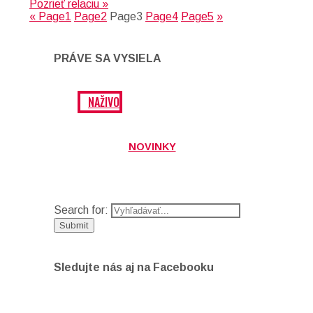
Pozrieť relaciu »
«
Page
1
Page
2
Page
3
Page
4
Page
5
»
PRÁVE SA VYSIELA
NAŽIVO
NOVINKY
Search for:
Sledujte nás aj na Facebooku