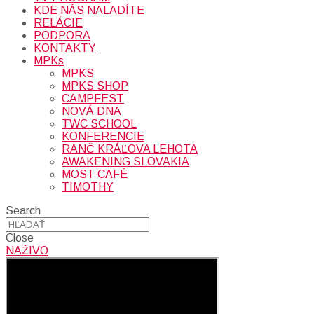
KDE NÁS NALADÍTE
RELÁCIE
PODPORA
KONTAKTY
MPKs
MPKS
MPKS SHOP
CAMPFEST
NOVÁ DNA
TWC SCHOOL
KONFERENCIE
RANČ KRÁĽOVA LEHOTA
AWAKENING SLOVAKIA
MOST CAFÉ
TIMOTHY
Search
Close
NAŽIVO