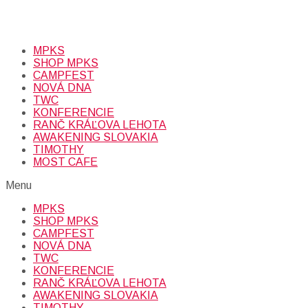
Prihlásením sa na odber, súhlasíte so spracovaním osobných
údajov (emailová adresa).
Viac
INFO.
MPKS
SHOP MPKS
CAMPFEST
NOVÁ DNA
TWC
KONFERENCIE
RANČ KRÁĽOVA LEHOTA
AWAKENING SLOVAKIA
TIMOTHY
MOST CAFE
Menu
MPKS
SHOP MPKS
CAMPFEST
NOVÁ DNA
TWC
KONFERENCIE
RANČ KRÁĽOVA LEHOTA
AWAKENING SLOVAKIA
TIMOTHY