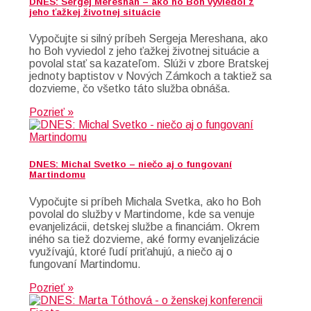
DNES: Sergej Mereshan – ako ho Boh vyviedol z
jeho ťažkej životnej situácie
Vypočujte si silný príbeh Sergeja Mereshana, ako
ho Boh vyviedol z jeho ťažkej životnej situácie a
povolal stať sa kazateľom. Slúži v zbore Bratskej
jednoty baptistov v Nových Zámkoch a taktiež sa
dozvieme, čo všetko táto služba obnáša.
Pozrieť »
DNES: Michal Svetko – niečo aj o fungovaní
Martindomu
Vypočujte si príbeh Michala Svetka, ako ho Boh
povolal do služby v Martindome, kde sa venuje
evanjelizácii, detskej službe a financiám. Okrem
iného sa tiež dozvieme, aké formy evanjelizácie
využívajú, ktoré ľudí priťahujú, a niečo aj o
fungovaní Martindomu.
Pozrieť »