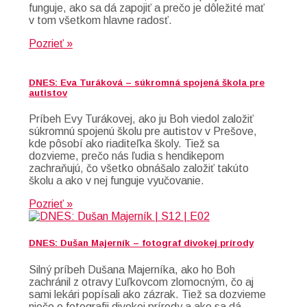
funguje, ako sa dá zapojiť a prečo je dôležité mať
v tom všetkom hlavne radosť.
Pozrieť »
DNES: Eva Turáková – súkromná spojená škola pre
autistov
Príbeh Evy Turákovej, ako ju Boh viedol založiť
súkromnú spojenú školu pre autistov v Prešove,
kde pôsobí ako riaditeľka školy. Tiež sa
dozvieme, prečo nás ľudia s hendikepom
zachraňujú, čo všetko obnášalo založiť takúto
školu a ako v nej funguje vyučovanie.
Pozrieť »
DNES: Dušan Majerník – fotograf divokej prírody
Silný príbeh Dušana Majerníka, ako ho Boh
zachránil z otravy Ľuľkovcom zlomocným, čo aj
sami lekári popísali ako zázrak. Tiež sa dozvieme
niečo o fotografii divokej prírody a ako sa dá