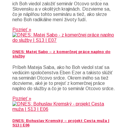
ich Boh viedol založiť seminár Otcovo srdce na
Slovensku a v okolitých krajinách. Dozvieme sa,
čo je náplňou tohto semináru a tiež, ako skrze
neho Boh radikálne mení životy ľudí.
Pozrieť »
DNES: Matej Sabo – z komerčnej práce naplno do
služby
Príbeh Mateja Saba, ako ho Boh viedol stať sa
vedúcim spoločenstva Eben Ezer a takisto slúžiť
na seminári Otcovo srdce. Okrem iného sa tiež
dozvieme, aké je to prejsť z komerčnej práce
naplno do služby a čo je to seminár Otcovo srdce.
Pozrieť »
DNES: Bohuslav Kremský – projekt Cesta muža |
S13 | E06