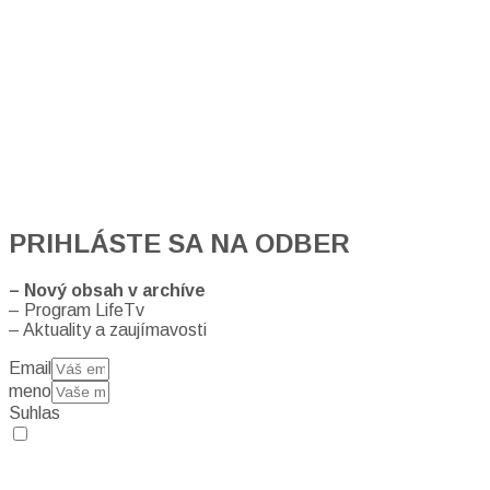
PRIHLÁSTE SA NA ODBER
– Nový obsah v archíve
– Program LifeTv
– Aktuality a zaujímavosti
Email
meno
Suhlas
Prihlásením sa na odber, súhlasíte so spracovaním osobných