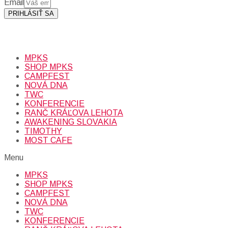
Email
PRIHLÁSIŤ SA
Prihlásením sa na odber, súhlasíte so spracovaním osobných
údajov (emailová adresa).
Viac
INFO.
MPKS
SHOP MPKS
CAMPFEST
NOVÁ DNA
TWC
KONFERENCIE
RANČ KRÁĽOVA LEHOTA
AWAKENING SLOVAKIA
TIMOTHY
MOST CAFE
Menu
MPKS
SHOP MPKS
CAMPFEST
NOVÁ DNA
TWC
KONFERENCIE