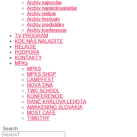
Archív najnovšie
Archív najsledovanejšie
Archív relácie
Archív festivaly
Archív prednášky
Archív konferencie
TV PROGRAM
KDE NÁS NALADÍTE
RELÁCIE
PODPORA
KONTAKTY
MPKs
MPKS
MPKS SHOP
CAMPFEST
NOVÁ DNA
TWC SCHOOL
KONFERENCIE
RANČ KRÁĽOVA LEHOTA
AWAKENING SLOVAKIA
MOST CAFÉ
TIMOTHY
Search