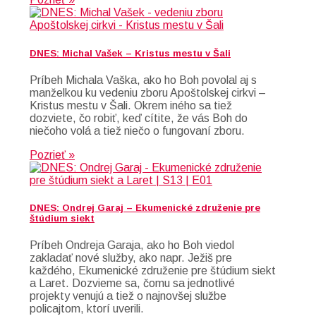
DNES: Michal Vašek – Kristus mestu v Šali
Príbeh Michala Vaška, ako ho Boh povolal aj s
manželkou ku vedeniu zboru Apoštolskej cirkvi –
Kristus mestu v Šali. Okrem iného sa tiež
dozviete, čo robiť, keď cítite, že vás Boh do
niečoho volá a tiež niečo o fungovaní zboru.
Pozrieť »
DNES: Ondrej Garaj – Ekumenické združenie pre
štúdium siekt
Príbeh Ondreja Garaja, ako ho Boh viedol
zakladať nové služby, ako napr. Ježiš pre
každého, Ekumenické združenie pre štúdium siekt
a Laret. Dozvieme sa, čomu sa jednotlivé
projekty venujú a tiež o najnovšej službe
policajtom, ktorí uverili.