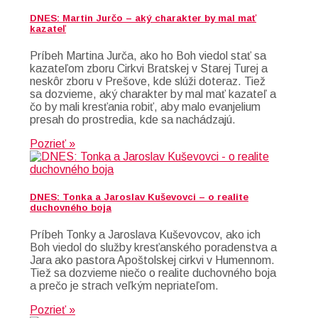
DNES: Martin Jurčo – aký charakter by mal mať
kazateľ
Príbeh Martina Jurča, ako ho Boh viedol stať sa
kazateľom zboru Cirkvi Bratskej v Starej Turej a
neskôr zboru v Prešove, kde slúži doteraz. Tiež
sa dozvieme, aký charakter by mal mať kazateľ a
čo by mali kresťania robiť, aby malo evanjelium
presah do prostredia, kde sa nachádzajú.
Pozrieť »
DNES: Tonka a Jaroslav Kuševovci – o realite
duchovného boja
Príbeh Tonky a Jaroslava Kuševovcov, ako ich
Boh viedol do služby kresťanského poradenstva a
Jara ako pastora Apoštolskej cirkvi v Humennom.
Tiež sa dozvieme niečo o realite duchovného boja
a prečo je strach veľkým nepriateľom.
Pozrieť »