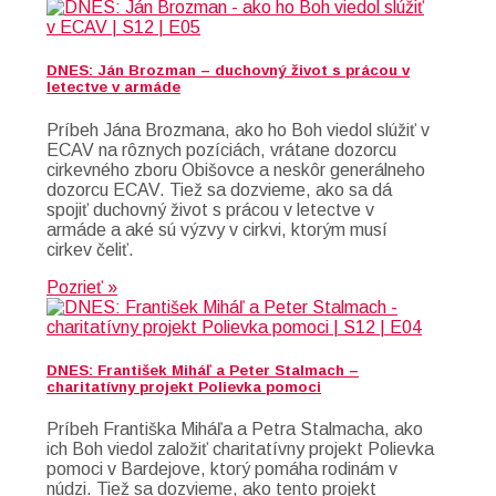
DNES: Ján Brozman – duchovný život s prácou v
letectve v armáde
Príbeh Jána Brozmana, ako ho Boh viedol slúžiť v
ECAV na rôznych pozíciách, vrátane dozorcu
cirkevného zboru Obišovce a neskôr generálneho
dozorcu ECAV. Tiež sa dozvieme, ako sa dá
spojiť duchovný život s prácou v letectve v
armáde a aké sú výzvy v cirkvi, ktorým musí
cirkev čeliť.
Pozrieť »
DNES: František Miháľ a Peter Stalmach –
charitatívny projekt Polievka pomoci
Príbeh Františka Miháľa a Petra Stalmacha, ako
ich Boh viedol založiť charitatívny projekt Polievka
pomoci v Bardejove, ktorý pomáha rodinám v
núdzi. Tiež sa dozvieme, ako tento projekt