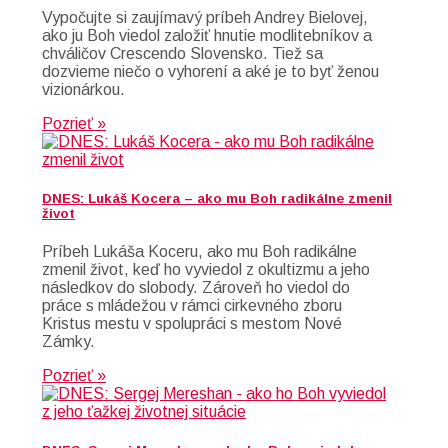
Vypočujte si zaujímavý príbeh Andrey Bielovej,
ako ju Boh viedol založiť hnutie modlitebníkov a
chváličov Crescendo Slovensko. Tiež sa
dozvieme niečo o vyhorení a aké je to byť ženou
vizionárkou.
Pozrieť »
DNES: Lukáš Kocera – ako mu Boh radikálne zmenil
život
Príbeh Lukáša Koceru, ako mu Boh radikálne
zmenil život, keď ho vyviedol z okultizmu a jeho
následkov do slobody. Zároveň ho viedol do
práce s mládežou v rámci cirkevného zboru
Kristus mestu v spolupráci s mestom Nové
Zámky.
Pozrieť »