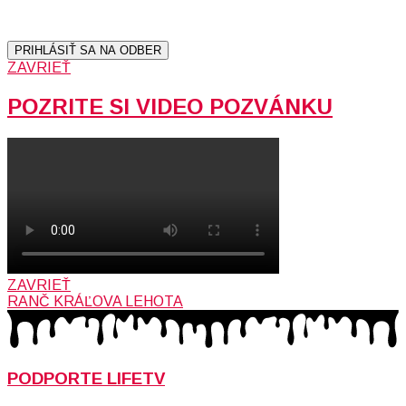
údajov (emailová adresa).
Vaše súkromie berieme vážne.
Viac informácií:
Ochrana osobných údajov.
PRIHLÁSIŤ SA NA ODBER
ZAVRIEŤ
POZRITE SI VIDEO POZVÁNKU
ZAVRIEŤ
RANČ KRÁĽOVA LEHOTA
PODPORTE LIFETV