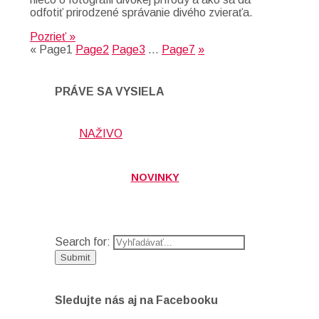
odfotiť prirodzené správanie divého zvieraťa.
Pozrieť »
«
Page
1
Page
2
Page
3
…
Page
7
»
PRÁVE SA VYSIELA
NAŽIVO
NOVINKY
Search for:
Sledujte nás aj na Facebooku