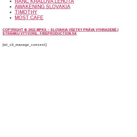
RANČ KRÁĽOVA LEHOTA
AWAKENING SLOVAKIA
TIMOTHY
MOST CAFE
COPYRIGHT © 2021 MPKS – SLOVAKIA VŠETKY PRÁVA VYHRADENÉ |
STRÁNKU VYTVORIL: FIREPRODUCTION.SK
[wt_cli_manage_consent]