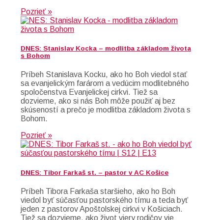
Pozrieť »
DNES: Stanislav Kocka – modlitba základom života
s Bohom
Príbeh Stanislava Kocku, ako ho Boh viedol stať
sa evanjelickým farárom a vedúcim modlitebného
spoločenstva Evanjelickej cirkvi. Tiež sa
dozvieme, ako si nás Boh môže použiť aj bez
skúseností a prečo je modlitba základom života s
Bohom.
Pozrieť »
DNES: Tibor Farkaš st. – pastor v AC Košice
Príbeh Tibora Farkaša staršieho, ako ho Boh
viedol byť súčasťou pastorského tímu a teda byť
jeden z pastorov Apoštolskej cirkvi v Košiciach.
Tiež sa dozvieme, ako život viery rodičov vie