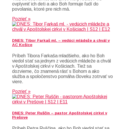
ovplyvniť ich deti a ako Boh formuje ľudí do
povolania, ktoré pre nich má.
Pozrieť »
DNES: Tibor Farkaš ml. – vedúci mládeže a chvál v
AC Košice
Príbeh Tibora Farkaša mladšieho, ako ho Boh
viedol stať sa jednym z vedúcich mládeže a chvál
v Apoštolskej cirkvi v Košiciach. Tiež sa
dozvieme, čo znamená rásť s Bohom a ako
služba a spoločenstvo pomáha človeku zotrvať vo
viere.
Pozrieť »
DNES: Peter Ruščin – pastor Apoštolskej cirkvi v
Prešove
Príbeh Petra Ruščina, ako ho Boh viedol stať sa