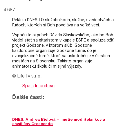
4 687
Relácia DNES I O služobníkoch, službe, svedectvách a 
ľudoch, ktorých si Boh povoláva na veľké veci. 
Vypočujte si príbeh Dávida Slavkovského, ako ho Boh 
viedol stať sa gitaristom v kapele ESPÉ a spoluzaložiť 
projekt Godzone, v ktorom slúži. Godzone 
každoročne organizuje Godzone turné, čo je 
evanjelizačné turné, ktoré sa uskutočňuje v šiestich 
mestách na Slovensku. Takisto organizuje 
animátorskú školu či misijné výjazdy.
© LifeTv s.r.o.
Späť do archívu
Ďalšie časti:
DNES: Andrea Bielová – hnutie modlitebníkov a
chváličov Crescendo