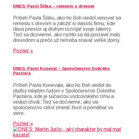
DNES: Pavol Šiška – remeslo s drevom
Príbeh Pavla Šišku, ako ho Boh viedol venovať sa
remeslu s drevom a založiť si vlastnú firmu, kde
dáva priestor aj druhým rozvíjať svoje talenty.
Tiež sa dozvieme, ako rýchlo sa dá postaviť malý
drevodom a prečo už netreba stavať veľké domy.
Pozrieť »
DNES: Pavol Koneval – Spoločenstvo Dobrého
Pastiera
Príbeh Pavla Konevala, ako ho Boh viedol do
služby mladým ľuďom v Spoločenstve Dobrého
Pastiera, kde je súčasťou vodcovského tímu a
vedúci chvál. Tiež sa dozvieme, ako vie
spoločenstvo cirkvi zmeniť život a pomáhať vo
viere.
Pozrieť »