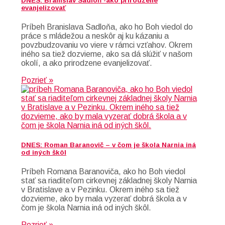
DNES: Branislav Sadloň -ako prirodzene
evanjelizovať
Príbeh Branislava Sadloňa, ako ho Boh viedol do
práce s mládežou a neskôr aj ku kázaniu a
povzbudzovaniu vo viere v rámci vzťahov. Okrem
iného sa tiež dozvieme, ako sa dá slúžiť v našom
okolí, a ako prirodzene evanjelizovať.
Pozrieť »
DNES: Roman Baranovič – v čom je škola Narnia iná
od iných škôl
Príbeh Romana Baranoviča, ako ho Boh viedol
stať sa riaditeľom cirkevnej základnej školy Narnia
v Bratislave a v Pezinku. Okrem iného sa tiež
dozvieme, ako by mala vyzerať dobrá škola a v
čom je škola Narnia iná od iných škôl.
Pozrieť »