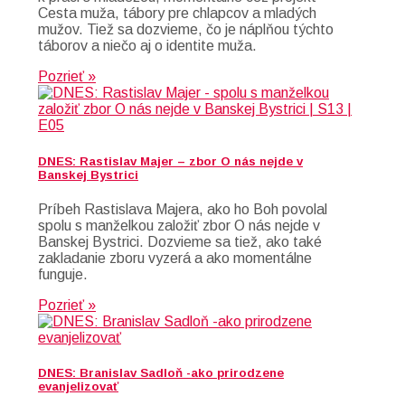
Cesta muža, tábory pre chlapcov a mladých
mužov. Tiež sa dozvieme, čo je náplňou týchto
táborov a niečo aj o identite muža.
Pozrieť »
DNES: Rastislav Majer – zbor O nás nejde v
Banskej Bystrici
Príbeh Rastislava Majera, ako ho Boh povolal
spolu s manželkou založiť zbor O nás nejde v
Banskej Bystrici. Dozvieme sa tiež, ako také
zakladanie zboru vyzerá a ako momentálne
funguje.
Pozrieť »
DNES: Branislav Sadloň -ako prirodzene
evanjelizovať