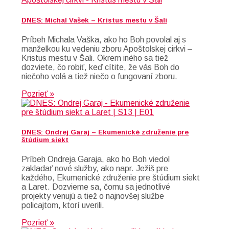
DNES: Michal Vašek – Kristus mestu v Šali
Príbeh Michala Vaška, ako ho Boh povolal aj s
manželkou ku vedeniu zboru Apoštolskej cirkvi –
Kristus mestu v Šali. Okrem iného sa tiež
dozviete, čo robiť, keď cítite, že vás Boh do
niečoho volá a tiež niečo o fungovaní zboru.
Pozrieť »
DNES: Ondrej Garaj – Ekumenické združenie pre
štúdium siekt
Príbeh Ondreja Garaja, ako ho Boh viedol
zakladať nové služby, ako napr. Ježiš pre
každého, Ekumenické združenie pre štúdium siekt
a Laret. Dozvieme sa, čomu sa jednotlivé
projekty venujú a tiež o najnovšej službe
policajtom, ktorí uverili.
Pozrieť »