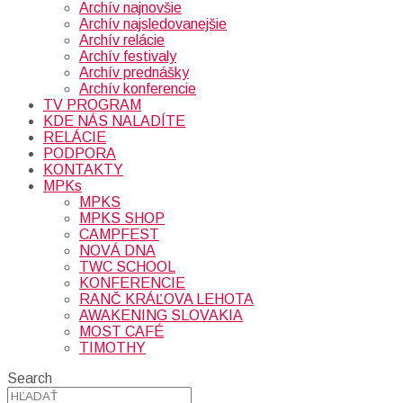
Archív najnovšie
Archív najsledovanejšie
Archív relácie
Archív festivaly
Archív prednášky
Archív konferencie
TV PROGRAM
KDE NÁS NALADÍTE
RELÁCIE
PODPORA
KONTAKTY
MPKs
MPKS
MPKS SHOP
CAMPFEST
NOVÁ DNA
TWC SCHOOL
KONFERENCIE
RANČ KRÁĽOVA LEHOTA
AWAKENING SLOVAKIA
MOST CAFÉ
TIMOTHY
Search