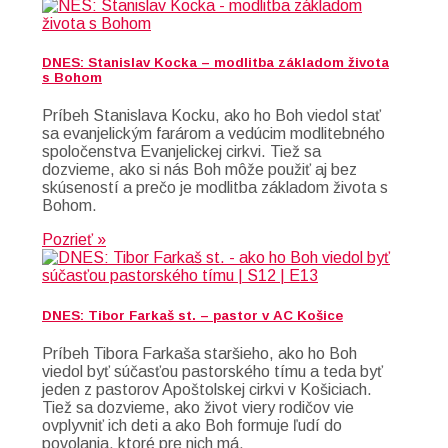
DNES: Stanislav Kocka – modlitba základom života
s Bohom
Príbeh Stanislava Kocku, ako ho Boh viedol stať
sa evanjelickým farárom a vedúcim modlitebného
spoločenstva Evanjelickej cirkvi. Tiež sa
dozvieme, ako si nás Boh môže použiť aj bez
skúseností a prečo je modlitba základom života s
Bohom.
Pozrieť »
DNES: Tibor Farkaš st. – pastor v AC Košice
Príbeh Tibora Farkaša staršieho, ako ho Boh
viedol byť súčasťou pastorského tímu a teda byť
jeden z pastorov Apoštolskej cirkvi v Košiciach.
Tiež sa dozvieme, ako život viery rodičov vie
ovplyvniť ich deti a ako Boh formuje ľudí do
povolania, ktoré pre nich má.