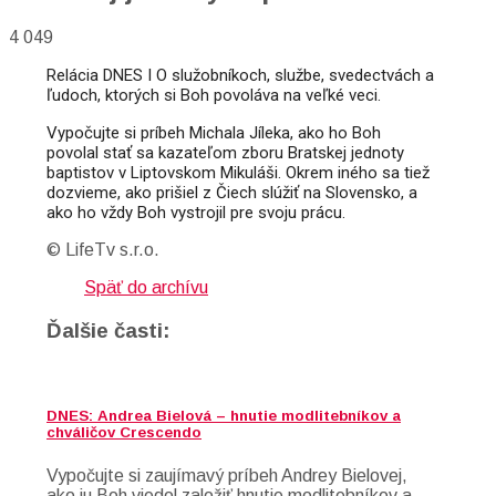
4 049
Relácia DNES I O služobníkoch, službe, svedectvách a 
ľudoch, ktorých si Boh povoláva na veľké veci. 
Vypočujte si príbeh Michala Jíleka, ako ho Boh 
povolal stať sa kazateľom zboru Bratskej jednoty 
baptistov v Liptovskom Mikuláši. Okrem iného sa tiež 
dozvieme, ako prišiel z Čiech slúžiť na Slovensko, a 
ako ho vždy Boh vystrojil pre svoju prácu.
© LifeTv s.r.o.
Späť do archívu
Ďalšie časti:
DNES: Andrea Bielová – hnutie modlitebníkov a
chváličov Crescendo
Vypočujte si zaujímavý príbeh Andrey Bielovej,
ako ju Boh viedol založiť hnutie modlitebníkov a