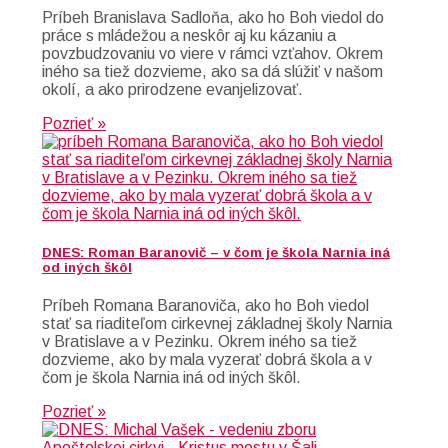
Príbeh Branislava Sadloňa, ako ho Boh viedol do
práce s mládežou a neskôr aj ku kázaniu a
povzbudzovaniu vo viere v rámci vzťahov. Okrem
iného sa tiež dozvieme, ako sa dá slúžiť v našom
okolí, a ako prirodzene evanjelizovať.
Pozrieť »
DNES: Roman Baranovič – v čom je škola Narnia iná
od iných škôl
Príbeh Romana Baranoviča, ako ho Boh viedol
stať sa riaditeľom cirkevnej základnej školy Narnia
v Bratislave a v Pezinku. Okrem iného sa tiež
dozvieme, ako by mala vyzerať dobrá škola a v
čom je škola Narnia iná od iných škôl.
Pozrieť »