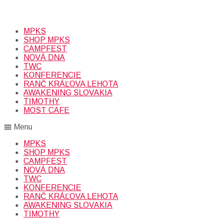
Prihlásením sa na odber, súhlasíte so spracovaním osobných
údajov (emailová adresa).
Viac
INFO.
MPKS
SHOP MPKS
CAMPFEST
NOVÁ DNA
TWC
KONFERENCIE
RANČ KRÁĽOVA LEHOTA
AWAKENING SLOVAKIA
TIMOTHY
MOST CAFE
Menu
MPKS
SHOP MPKS
CAMPFEST
NOVÁ DNA
TWC
KONFERENCIE
RANČ KRÁĽOVA LEHOTA
AWAKENING SLOVAKIA
TIMOTHY