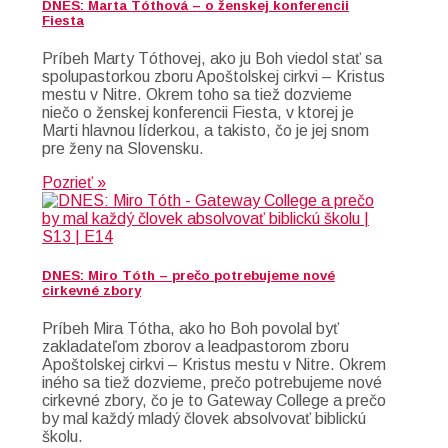
DNES: Marta Tóthová – o ženskej konferencii
Fiesta
Príbeh Marty Tóthovej, ako ju Boh viedol stať sa
spolupastorkou zboru Apoštolskej cirkvi – Kristus
mestu v Nitre. Okrem toho sa tiež dozvieme
niečo o ženskej konferencii Fiesta, v ktorej je
Marti hlavnou líderkou, a takisto, čo je jej snom
pre ženy na Slovensku.
Pozrieť »
DNES: Miro Tóth – prečo potrebujeme nové
cirkevné zbory
Príbeh Mira Tótha, ako ho Boh povolal byť
zakladateľom zborov a leadpastorom zboru
Apoštolskej cirkvi – Kristus mestu v Nitre. Okrem
iného sa tiež dozvieme, prečo potrebujeme nové
cirkevné zbory, čo je to Gateway College a prečo
by mal každý mladý človek absolvovať biblickú
školu.