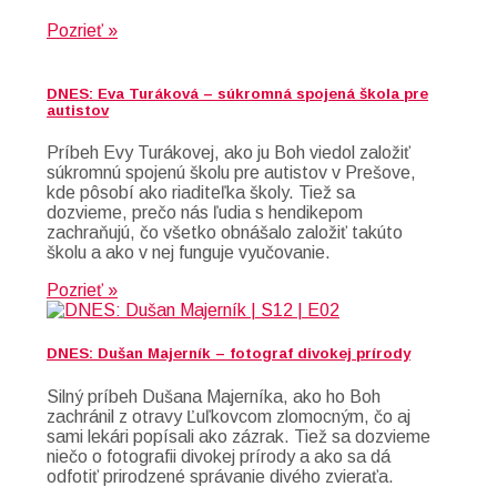
Pozrieť »
DNES: Eva Turáková – súkromná spojená škola pre
autistov
Príbeh Evy Turákovej, ako ju Boh viedol založiť
súkromnú spojenú školu pre autistov v Prešove,
kde pôsobí ako riaditeľka školy. Tiež sa
dozvieme, prečo nás ľudia s hendikepom
zachraňujú, čo všetko obnášalo založiť takúto
školu a ako v nej funguje vyučovanie.
Pozrieť »
DNES: Dušan Majerník – fotograf divokej prírody
Silný príbeh Dušana Majerníka, ako ho Boh
zachránil z otravy Ľuľkovcom zlomocným, čo aj
sami lekári popísali ako zázrak. Tiež sa dozvieme
niečo o fotografii divokej prírody a ako sa dá
odfotiť prirodzené správanie divého zvieraťa.