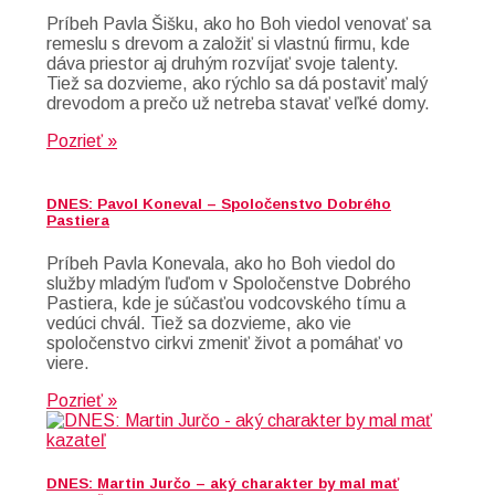
Príbeh Pavla Šišku, ako ho Boh viedol venovať sa
remeslu s drevom a založiť si vlastnú firmu, kde
dáva priestor aj druhým rozvíjať svoje talenty.
Tiež sa dozvieme, ako rýchlo sa dá postaviť malý
drevodom a prečo už netreba stavať veľké domy.
Pozrieť »
DNES: Pavol Koneval – Spoločenstvo Dobrého
Pastiera
Príbeh Pavla Konevala, ako ho Boh viedol do
služby mladým ľuďom v Spoločenstve Dobrého
Pastiera, kde je súčasťou vodcovského tímu a
vedúci chvál. Tiež sa dozvieme, ako vie
spoločenstvo cirkvi zmeniť život a pomáhať vo
viere.
Pozrieť »
DNES: Martin Jurčo – aký charakter by mal mať