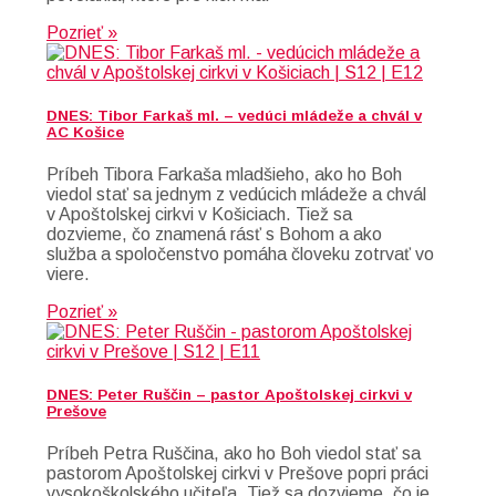
Pozrieť »
DNES: Tibor Farkaš ml. – vedúci mládeže a chvál v
AC Košice
Príbeh Tibora Farkaša mladšieho, ako ho Boh
viedol stať sa jednym z vedúcich mládeže a chvál
v Apoštolskej cirkvi v Košiciach. Tiež sa
dozvieme, čo znamená rásť s Bohom a ako
služba a spoločenstvo pomáha človeku zotrvať vo
viere.
Pozrieť »
DNES: Peter Ruščin – pastor Apoštolskej cirkvi v
Prešove
Príbeh Petra Ruščina, ako ho Boh viedol stať sa
pastorom Apoštolskej cirkvi v Prešove popri práci
vysokoškolského učiteľa. Tiež sa dozvieme, čo je