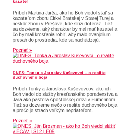
kazateľ
Príbeh Martina Jurča, ako ho Boh viedol stať sa
kazateľom zboru Cirkvi Bratskej v Starej Turej a
neskôr zboru v Prešove, kde slúži doteraz. Tiež
sa dozvieme, aký charakter by mal mať kazateľ a
čo by mali kresťania robiť, aby malo evanjelium
presah do prostredia, kde sa nachádzajú.
Pozrieť »
DNES: Tonka a Jaroslav Kuševovci – o realite
duchovného boja
Príbeh Tonky a Jaroslava Kuševovcov, ako ich
Boh viedol do služby kresťanského poradenstva a
Jara ako pastora Apoštolskej cirkvi v Humennom.
Tiež sa dozvieme niečo o realite duchovného boja
a prečo je strach veľkým nepriateľom.
Pozrieť »