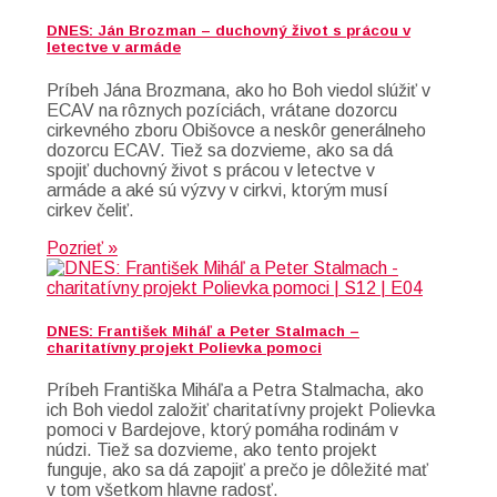
DNES: Ján Brozman – duchovný život s prácou v
letectve v armáde
Príbeh Jána Brozmana, ako ho Boh viedol slúžiť v
ECAV na rôznych pozíciách, vrátane dozorcu
cirkevného zboru Obišovce a neskôr generálneho
dozorcu ECAV. Tiež sa dozvieme, ako sa dá
spojiť duchovný život s prácou v letectve v
armáde a aké sú výzvy v cirkvi, ktorým musí
cirkev čeliť.
Pozrieť »
DNES: František Miháľ a Peter Stalmach –
charitatívny projekt Polievka pomoci
Príbeh Františka Miháľa a Petra Stalmacha, ako
ich Boh viedol založiť charitatívny projekt Polievka
pomoci v Bardejove, ktorý pomáha rodinám v
núdzi. Tiež sa dozvieme, ako tento projekt
funguje, ako sa dá zapojiť a prečo je dôležité mať
v tom všetkom hlavne radosť.