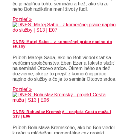
čo je náplňou tohto semináru a tiež, ako skrze
neho Boh radikálne mení životy ľudí.
Pozrieť »
DNES: Matej Sabo – z komerčnej práce naplno do
služby
Príbeh Mateja Saba, ako ho Boh viedol stať sa
vedúcim spoločenstva Eben Ezer a takisto slúžiť
na seminári Otcovo srdce. Okrem iného sa tiež
dozvieme, aké je to prejsť z komerčnej práce
naplno do služby a čo je to seminár Otcovo srdce.
Pozrieť »
DNES: Bohuslav Kremský – projekt Cesta muža |
S13 | E06
Príbeh Bohuslava Kremského, ako ho Boh viedol
k práci s mládežou, momentálne cez projekt