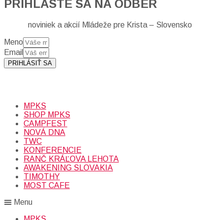
PRIHLÁSTE SA NA ODBER
noviniek a akcií Mládeže pre Krista – Slovensko
Meno
Email
PRIHLÁSIŤ SA
Prihlásením sa na odber, súhlasíte so spracovaním osobných
údajov (emailová adresa).
Viac
INFO.
MPKS
SHOP MPKS
CAMPFEST
NOVÁ DNA
TWC
KONFERENCIE
RANČ KRÁĽOVA LEHOTA
AWAKENING SLOVAKIA
TIMOTHY
MOST CAFE
Menu
MPKS