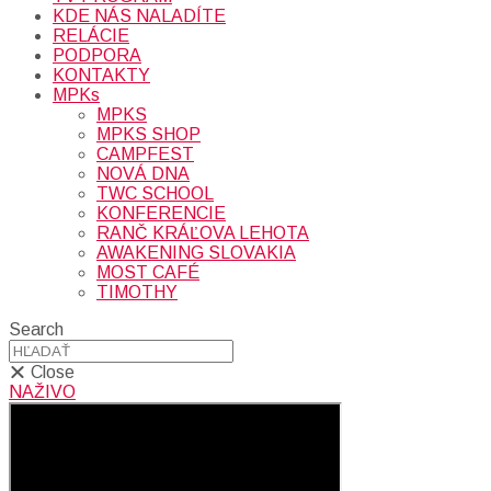
KDE NÁS NALADÍTE
RELÁCIE
PODPORA
KONTAKTY
MPKs
MPKS
MPKS SHOP
CAMPFEST
NOVÁ DNA
TWC SCHOOL
KONFERENCIE
RANČ KRÁĽOVA LEHOTA
AWAKENING SLOVAKIA
MOST CAFÉ
TIMOTHY
Search
Close
NAŽIVO