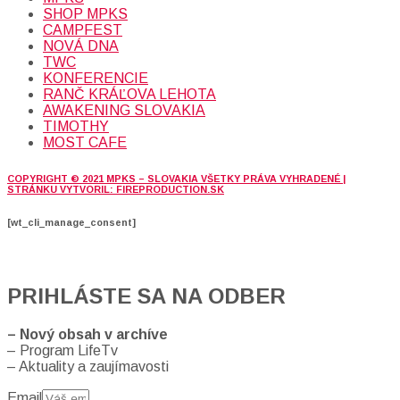
SHOP MPKS
CAMPFEST
NOVÁ DNA
TWC
KONFERENCIE
RANČ KRÁĽOVA LEHOTA
AWAKENING SLOVAKIA
TIMOTHY
MOST CAFE
COPYRIGHT © 2021 MPKS – SLOVAKIA VŠETKY PRÁVA VYHRADENÉ |
STRÁNKU VYTVORIL: FIREPRODUCTION.SK
[wt_cli_manage_consent]
PRIHLÁSTE SA NA ODBER
– Nový obsah v archíve
– Program LifeTv
– Aktuality a zaujímavosti
Email