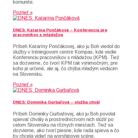
komunite.
Pozrieť »
DNES: Katarína Pončáková – Konferencia pre
pracovníkov s mládežou
Príbeh Kataríny Pončákovej, ako ju Boh viedol do
služby v tréningovom centre Kompas, kde vedie
Konferenciu pracovníkov s mládežou (KPM). Tiež
sa dozvieme, čo tvorí KPM tak výnimočným, pre
koho je určené, ale aj, čo chýba mladým vedúcim
na Slovensku.
Pozrieť »
DNES: Dominika Gurbaľová – služba chvál
Príbeh Dominiky Gurbaľovej, ako ju Boh povolal
spievať chvály a prostredníctvom nich slúžiť po
celom Slovensku na rôznych miestach. Tiež sa
dozvieme, ako tvorí piesne, kde rada spieva a čo
by chcela vidieť na worshipovej scéne.