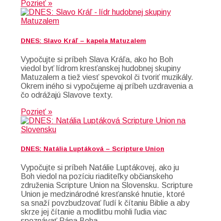
Pozrieť »
DNES: Slavo Kráľ – kapela Matuzalem
Vypočujte si príbeh Slava Kráľa, ako ho Boh
viedol byť lídrom kresťanskej hudobnej skupiny
Matuzalem a tiež viesť spevokol či tvoriť muzikály.
Okrem iného si vypočujeme aj príbeh uzdravenia a
čo odrážajú Slavove texty.
Pozrieť »
DNES: Natália Luptáková – Scripture Union
Vypočujte si príbeh Natálie Luptákovej, ako ju
Boh viedol na pozíciu riaditeľky občianskeho
združenia Scripture Union na Slovensku. Scripture
Union je medzinárodné kresťanské hnutie, ktoré
sa snaží povzbudzovať ľudí k čítaniu Biblie a aby
skrze jej čítanie a modlitbu mohli ľudia viac
spoznávať Pána Boha.