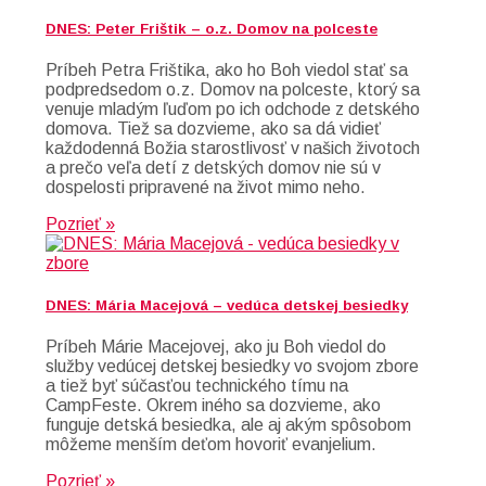
DNES: Peter Frištik – o.z. Domov na polceste
Príbeh Petra Frištika, ako ho Boh viedol stať sa
podpredsedom o.z. Domov na polceste, ktorý sa
venuje mladým ľuďom po ich odchode z detského
domova. Tiež sa dozvieme, ako sa dá vidieť
každodenná Božia starostlivosť v našich životoch
a prečo veľa detí z detských domov nie sú v
dospelosti pripravené na život mimo neho.
Pozrieť »
DNES: Mária Macejová – vedúca detskej besiedky
Príbeh Márie Macejovej, ako ju Boh viedol do
služby vedúcej detskej besiedky vo svojom zbore
a tiež byť súčasťou technického tímu na
CampFeste. Okrem iného sa dozvieme, ako
funguje detská besiedka, ale aj akým spôsobom
môžeme menším deťom hovoriť evanjelium.
Pozrieť »