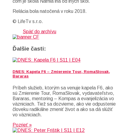
čom je škola Narnia iná od iných škôl.
Relácia bola natočená v roku 2018.
© LifeTv s.r.o.
Späť do archívu
Ďalšie časti:
DNES: Kapela F6 – Zmierenie Tour, RomaSlovak,
Bararas
Príbeh služieb, ktorým sa venuje kapela F6, ako
sú Zmierenie Tour, RomaSlovak, vydavateľstvo,
Bararas, mentoring – Kompas a evanjelizácia vo
väzniciach. Tiež sa dozvieme, ako vie odpustenie
človeku radikálne zmeniť život a ako sa dá slúžiť
vo väzniciach.
Pozrieť »