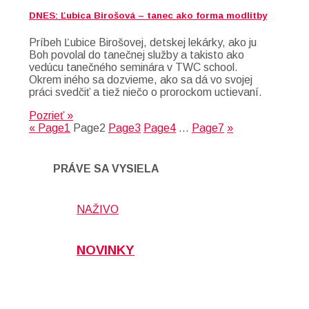
DNES: Ľubica Birošová – tanec ako forma modlitby
Príbeh Ľubice Birošovej, detskej lekárky, ako ju
Boh povolal do tanečnej služby a takisto ako
vedúcu tanečného seminára v TWC school.
Okrem iného sa dozvieme, ako sa dá vo svojej
práci svedčiť a tiež niečo o prorockom uctievaní.
Pozrieť »
«
Page
1
Page
2
Page
3
Page
4
…
Page
7
»
PRÁVE SA VYSIELA
NAŽIVO
NOVINKY