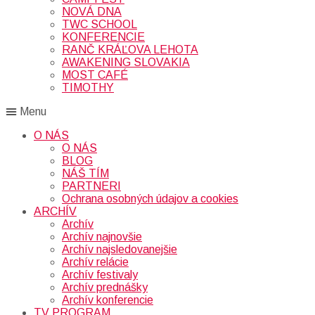
NOVÁ DNA
TWC SCHOOL
KONFERENCIE
RANČ KRÁĽOVA LEHOTA
AWAKENING SLOVAKIA
MOST CAFÉ
TIMOTHY
Menu
O NÁS
O NÁS
BLOG
NÁŠ TÍM
PARTNERI
Ochrana osobných údajov a cookies
ARCHÍV
Archív
Archív najnovšie
Archív najsledovanejšie
Archív relácie
Archív festivaly
Archív prednášky
Archív konferencie
TV PROGRAM