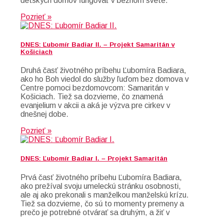
detských domov fungovať v bežnom svete.
Pozrieť »
DNES: Ľubomír Badiar II. – Projekt Samaritán v
Košiciach
Druhá časť životného príbehu Ľubomíra Badiara,
ako ho Boh viedol do služby ľuďom bez domova v
Centre pomoci bezdomovcom: Samaritán v
Košiciach. Tiež sa dozvieme, čo znamená
evanjelium v akcii a aká je výzva pre cirkev v
dnešnej dobe.
Pozrieť »
DNES: Ľubomír Badiar I. – Projekt Samaritán
Prvá časť životného príbehu Ľubomíra Badiara,
ako prežíval svoju umeleckú stránku osobnosti,
ale aj ako prekonali s manželkou manželskú krízu.
Tiež sa dozvieme, čo sú to momenty premeny a
prečo je potrebné otvárať sa druhým, a žiť v