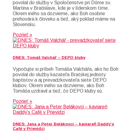
povolal do služby v Spoločenstve pri Dóme sv.
Martina v Bratislave, kde je v líderskom tíme.
Okrem iného sa dozvieme, ako Boh osobne
prehovára k človeku a tiež, aký poklad máme na
Slovensku.
Pozrieť »
DNES: Tomáš Valchář – DEPO kluby
Vypočujte si príbeh Tomáša Valchářa, ako ho Boh
povolal do služby kazateľa Bratskej jednoty
baptistov a aj prevadzkovateľa siete DEPO
klubov. Okrem iného sa dozvieme, ako Boh
Tomáša uzdravil a tiež, čo DEPO kluby sú.
Pozrieť »
DNES: Jana a Peter Belákovci – kaviareň Daddy’s
Café v Prievidzi