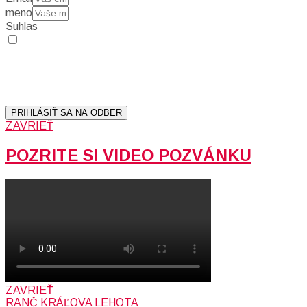
meno
Suhlas
Prihlásením sa na odber, súhlasíte so spracovaním osobných
údajov (emailová adresa).
Vaše súkromie berieme vážne.
Viac informácií:
Ochrana osobných údajov.
PRIHLÁSIŤ SA NA ODBER
ZAVRIEŤ
POZRITE SI VIDEO POZVÁNKU
ZAVRIEŤ
RANČ KRÁĽOVA LEHOTA