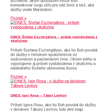
dozvieme, akým spôsobom môže Boh
komunikovať svoju vôľu pre náš život a tiež, aké
služby vedie Martindom.
Pozrieť »
DNES: Štefan Esztergályos – príbeh vyslobodenia z
okultizmu
Príbeh Štefana Esztergályos, ako ho Boh povolal
do služby v rómskom spoločenstve vo
vodcovskom a pastierskom tíme. Okrem iného si
vypočujeme aj príbeh vyslobodenia z okultizmu a
následného Božieho obnovenia života.
Pozrieť »
DNES: Igor Rosa – Tábor Levítov
Príbeh Igora Rosu, ako ho Boh povolal do služby
v detskom Tábore Levítov, kde deti majú