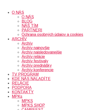
O NÁS
O NÁS
BLOG
NÁŠ TÍM
PARTNERI
Ochrana osobných údajov a cookies
ARCHÍV
Archív
Archív najnovšie
Archív najsledovanejšie
Archív relácie
Archív festivaly
Archív prednášky
Archív konferencie
TV PROGRAM
KDE NÁS NALADÍTE
RELÁCIE
PODPORA
KONTAKTY
MPKs
MPKS
MPKS SHOP
CAMPFEST