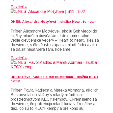
Pozrieť »
DNES: Alexandra Motyľová – služba Heart to heart
Príbeh Alexandry Motyľovej, ako ju Boh viedol do
služby mladším dievčatám, kde momentálne
vedie dievčenské večery – Heart to heart. Tiež sa
dozvieme, s čím často zápasia mladí ľudia a ako
sa dá žiť naša viera tam, kde sme.
Pozrieť »
DNES: Pavol Kadlec a Marek Abrman – služba KECY
kemp
Príbeh Pavla Kadleca a Mareka Abrmana, ako ich
Boh povolal do služby s mladými ľuďmi aj
prostredníctvom KECY kempov. Okrem iného sa
dozvieme, čo potrebujú mladí ľudia v Trenčíne a
tiež, čo sú to KECY kempy a pre koho sú.