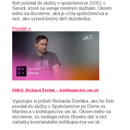
Boh povolal do služby v spoločenstve GOEL v
Seredi, ktoré sa venuje mnohým službám. Okrem
iného sa dozvieme, aká je vízia spoločenstva a
tiež, ako vyzerá bežný deň služobníka.
Pozrieť »
DNES: Richard Štefák – kníhkupectvo ver.sk
Vypočujte si príbeh Richarda Štefáka, ako ho Boh
povolal do služby v Spoločenstve pri Dóme sv.
Martina a v kníhkupectve ver.sk. Okrem iného sa
dozvieme, čo teológia môže človeku dať a tiež
začiatky kresťanského kníhkupectva ver.sk.