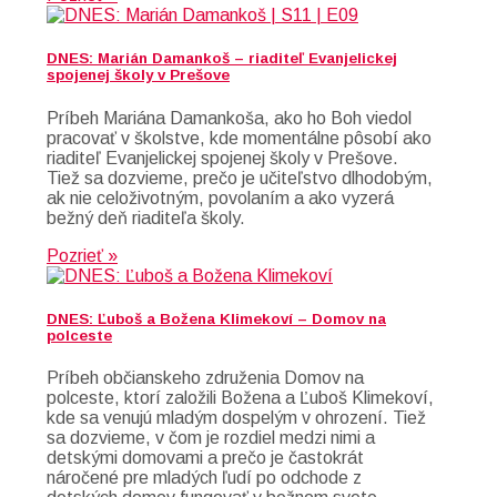
DNES: Marián Damankoš – riaditeľ Evanjelickej
spojenej školy v Prešove
Príbeh Mariána Damankoša, ako ho Boh viedol
pracovať v školstve, kde momentálne pôsobí ako
riaditeľ Evanjelickej spojenej školy v Prešove.
Tiež sa dozvieme, prečo je učiteľstvo dlhodobým,
ak nie celoživotným, povolaním a ako vyzerá
bežný deň riaditeľa školy.
Pozrieť »
DNES: Ľuboš a Božena Klimekoví – Domov na
polceste
Príbeh občianskeho združenia Domov na
polceste, ktorí založili Božena a Ľuboš Klimekoví,
kde sa venujú mladým dospelým v ohrození. Tiež
sa dozvieme, v čom je rozdiel medzi nimi a
detskými domovami a prečo je častokrát
náročené pre mladých ľudí po odchode z