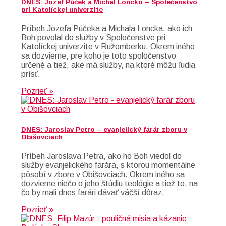
DNES: Jozef Púček a Michal Loncko – Společenstvo
pri Katolíckej univerzite
Príbeh Jozefa Púčeka a Michala Loncka, ako ich
Boh povolal do služby v Spoločenstve pri
Katolíckej univerzite v Ružomberku. Okrem iného
sa dozvieme, pre koho je toto spoločenstvo
určené a tiež, aké má služby, na ktoré môžu ľudia
prísť.
Pozrieť »
DNES: Jaroslav Petro – evanjelický farár zboru v
Obišovciach
Príbeh Jaroslava Petra, ako ho Boh viedol do
služby evanjelického farára, s ktorou momentálne
pôsobí v zbore v Obišovciach. Okrem iného sa
dozvieme niečo o jeho štúdiu teológie a tiež to, na
čo by mali dnes farári dávať väčší dôraz.
Pozrieť »