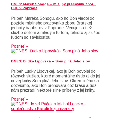
DNES: Marek Sonoga – misijný pracovník zboru
BJB v Poprade
Príbeh Mareka Sonogu, ako ho Boh viedol do
pozície misijného pracovníka zboru Bratskej
jednoty baptistov v Poprade. Venuje sa tiež
službe deťom a mladým ľuďom, takisto aj službe
ľuďom so závislosťou.
Pozrieť »
DNES: Ľudka Lipovská – Som plná Jeho slov
Príbeh Ľudky Lipovskej, ako ju Boh povolal do
rôznych služieb, ktoré momentálne ústia aj do jej
novej knihy Som plná Jeho slov. Okrem iného sa
dozvieme, ako Boh prehovára cez krásu a tiež
nám prezradí niektoré silné príbehy z jej knihy.
Pozrieť »