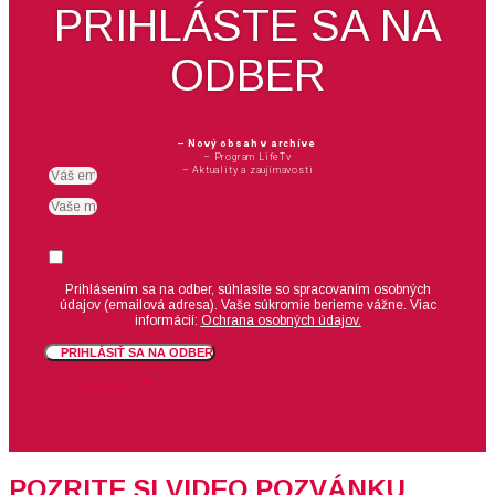
PRIHLÁSTE SA NA
ODBER
– Nový obsah v archíve
– Program LifeTv
– Aktuality a zaujímavosti
Email
meno
Suhlas
Prihlásením sa na odber, súhlasíte so spracovaním osobných
údajov (emailová adresa).
Vaše súkromie berieme vážne. Viac
informácií:
Ochrana osobných údajov.
PRIHLÁSIŤ SA NA ODBER
ZAVRIEŤ
POZRITE SI VIDEO POZVÁNKU