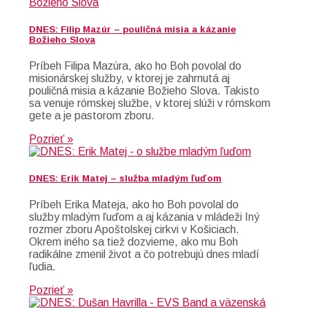
DNES: Filip Mazúr – pouličná misia a kázanie
Božieho Slova
Príbeh Filipa Mazúra, ako ho Boh povolal do
misionárskej služby, v ktorej je zahrnutá aj
pouličná misia a kázanie Božieho Slova. Takisto
sa venuje rómskej službe, v ktorej slúži v rómskom
gete a je pastorom zboru.
Pozrieť »
DNES: Erik Matej – služba mladým ľuďom
Príbeh Erika Mateja, ako ho Boh povolal do
služby mladým ľuďom a aj kázania v mládeži Iný
rozmer zboru Apoštolskej cirkvi v Košiciach.
Okrem iného sa tiež dozvieme, ako mu Boh
radikálne zmenil život a čo potrebujú dnes mladí
ľudia.
Pozrieť »