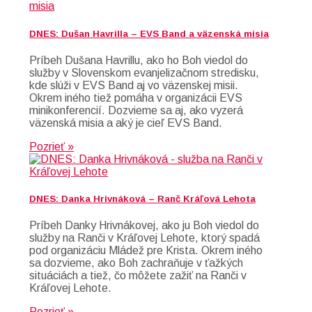
DNES: Dušan Havrilla – EVS Band a väzenská misia
Príbeh Dušana Havrillu, ako ho Boh viedol do
služby v Slovenskom evanjelizačnom stredisku,
kde slúži v EVS Band aj vo väzenskej misii.
Okrem iného tiež pomáha v organizácii EVS
minikonferencií. Dozvieme sa aj, ako vyzerá
väzenská misia a aký je cieľ EVS Band.
Pozrieť »
DNES: Danka Hrivnáková – Ranč Kráľová Lehota
Príbeh Danky Hrivnákovej, ako ju Boh viedol do
služby na Ranči v Kráľovej Lehote, ktorý spadá
pod organizáciu Mládež pre Krista. Okrem iného
sa dozvieme, ako Boh zachraňuje v ťažkých
situáciách a tiež, čo môžete zažiť na Ranči v
Kráľovej Lehote.
Pozrieť »