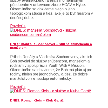
služby evanjelického farára s momentálnym
pôsobením v cirkevnom zbore ECAV v Hybe.
Okrem iného sa dozvieme niečo o jeho
teologickom štúdiu a tiež, aké je to byť farárom v
dnešnej dobe.
Pozrieť »
DNES: manželia Sochorovci – služba snúbencom a
manželom
Príbeh Renáty a Vladimíra Sochorovcov, ako ich
Boh povolal do služby snúbencom, manželom a
rodinám v spolupráci s Youth With A Mission.
Okrem iného sa dozvieme, že Boh má plán aj pre
rodiny, nielen pre jednotlivcov, a tiež, že dobré
manželstvo sa neudeje automaticky.
Pozrieť »
DNES: Roman Klein – Klub Garáž