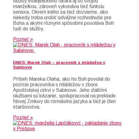
služby evanjelického farára aj so svojou
manželkou, zároveň vykonáva tiež funkciu
seniora. Okrem iného sa tiež dozvieme, ako
niekedy treba urobiť odvážne rozhodnutie pre
Boha a akými rôznymi spôsobmi povoláva Boh
ľudí do služby.
Pozrieť »
DNES: Marek Olah – pracovník s mládežou v
Sabinove
Príbeh Mareka Olaha, ako ho Boh povolal do
pozície pracovníka s mládežou v zbore
Apoštolskej cirkvi v Sabinove. Jeho ďalšími
službami sú kázanie, spolupracoval na preklade
Novej Zmluvy do rómskeho jazyka a tiež je člen
staršovstva.
Pozrieť »