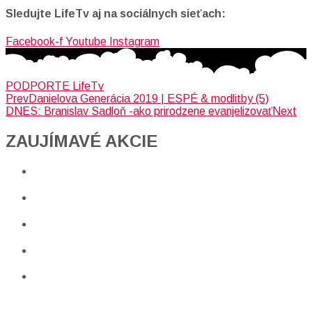
Sledujte LifeTv aj na sociálnych sieťach:
Facebook-f
Youtube
Instagram
PODPORTE LifeTv
Prev
Danielova Generácia 2019 | ESPÉ & modlitby (5)
DNES: Branislav Sadloň -ako prirodzene evanjelizovať
Next
ZAUJÍMAVÉ AKCIE​