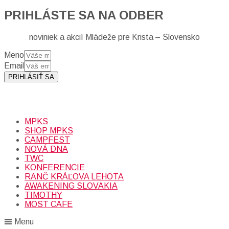
PRIHLÁSTE SA NA ODBER
noviniek a akcií Mládeže pre Krista – Slovensko
Meno
Email
PRIHLÁSIŤ SA
Prihlásením sa na odber, súhlasíte so spracovaním osobných
údajov (emailová adresa).
Viac
INFO.
MPKS
SHOP MPKS
CAMPFEST
NOVÁ DNA
TWC
KONFERENCIE
RANČ KRÁĽOVA LEHOTA
AWAKENING SLOVAKIA
TIMOTHY
MOST CAFE
Menu