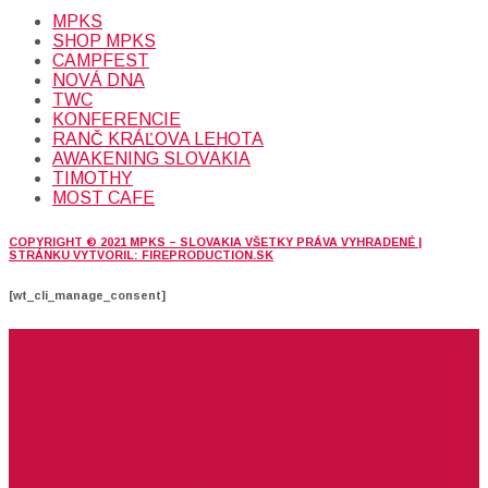
MPKS
SHOP MPKS
CAMPFEST
NOVÁ DNA
TWC
KONFERENCIE
RANČ KRÁĽOVA LEHOTA
AWAKENING SLOVAKIA
TIMOTHY
MOST CAFE
COPYRIGHT © 2021 MPKS – SLOVAKIA VŠETKY PRÁVA VYHRADENÉ |
STRÁNKU VYTVORIL: FIREPRODUCTION.SK
[wt_cli_manage_consent]