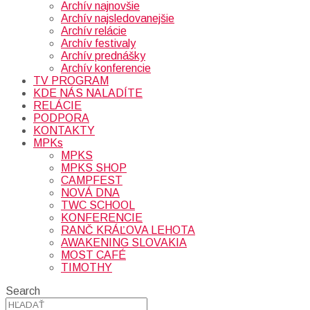
Archív najnovšie
Archív najsledovanejšie
Archív relácie
Archív festivaly
Archív prednášky
Archív konferencie
TV PROGRAM
KDE NÁS NALADÍTE
RELÁCIE
PODPORA
KONTAKTY
MPKs
MPKS
MPKS SHOP
CAMPFEST
NOVÁ DNA
TWC SCHOOL
KONFERENCIE
RANČ KRÁĽOVA LEHOTA
AWAKENING SLOVAKIA
MOST CAFÉ
TIMOTHY
Search