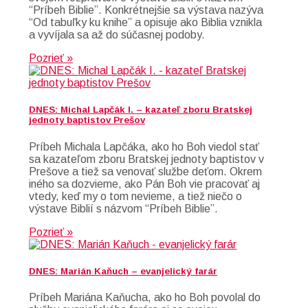
“Príbeh Biblie”. Konkrétnejšie sa výstava nazýva
“Od tabuľky ku knihe” a opisuje ako Biblia vznikla
a vyvíjala sa až do súčasnej podoby.
Pozrieť »
DNES: Michal Lapčák I. – kazateľ zboru Bratskej
jednoty baptistov Prešov
Príbeh Michala Lapčáka, ako ho Boh viedol stať
sa kazateľom zboru Bratskej jednoty baptistov v
Prešove a tiež sa venovať službe deťom. Okrem
iného sa dozvieme, ako Pán Boh vie pracovať aj
vtedy, keď my o tom nevieme, a tiež niečo o
výstave Biblií s názvom “Príbeh Biblie”.
Pozrieť »
DNES: Marián Kaňuch – evanjelický farár
Príbeh Mariána Kaňucha, ako ho Boh povolal do