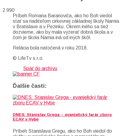
2 990
Príbeh Romana Baranoviča, ako ho Boh viedol
stať sa riaditeľom cirkevnej základnej školy Narnia
v Bratislave a v Pezinku. Okrem iného sa tiež
dozvieme, ako by mala vyzerať dobrá škola a v
čom je škola Narnia iná od iných škôl.
Relácia bola natočená v roku 2018.
© LifeTv s.r.o.
Späť do archívu
Ďalšie časti:
DNES: Stanislav Grega – evanjelický farár zboru
ECAV v Hybe
Príbeh Stanislava Gregu, ako ho Boh viedol do