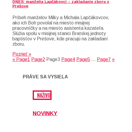
DNES: manželia Lapčákovci – zakladanie zboru v
Prešove
Príbeh manželov Milky a Michala Lapčákovcov,
ako ich Boh povolal na miesto misijnej
pracovníčky a na miesto asistenta kazateľa.
Slúžia spolu v misijnej stanici Bratskej jednoty
baptistov v Prešove, kde pracujú na zakladaní
zboru.
Pozrieť »
«
Page
1
Page
2
Page
3
Page
4
Page
5
…
Page
7
»
PRÁVE SA VYSIELA
NAŽIVO
NOVINKY