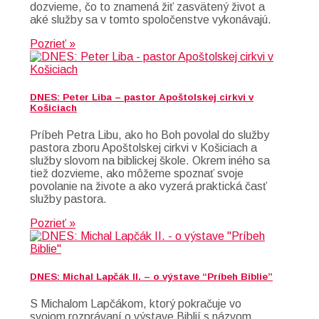
dozvieme, čo to znamená žiť zasvätený život a
aké služby sa v tomto spoločenstve vykonávajú.
Pozrieť »
DNES: Peter Liba – pastor Apoštolskej cirkvi v
Košiciach
Príbeh Petra Libu, ako ho Boh povolal do služby
pastora zboru Apoštolskej cirkvi v Košiciach a
služby slovom na biblickej škole. Okrem iného sa
tiež dozvieme, ako môžeme spoznať svoje
povolanie na živote a ako vyzerá praktická časť
služby pastora.
Pozrieť »
DNES: Michal Lapčák II. – o výstave “Príbeh Biblie”
S Michalom Lapčákom, ktorý pokračuje vo
svojom rozprávaní o výstave Biblií s názvom