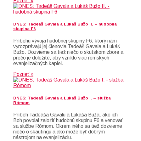
Pozrieť »
DNES: Tadeáš Gavala a Lukáš Bužo II. – hudobná
skupina F6
Príbehu vývoja hudobnej skupiny F6, ktorý nám
vyrozprávajú jej členovia Tadeáš Gavala a Lukáš
Bužo. Dozvieme sa tiež niečo o skutskom zbore a
prečo je dôležité, aby vzniklo viac rómskych
evanjelizačných kapiel.
Pozrieť »
DNES: Tadeáš Gavala a Lukáš Bužo I. – služba
Rómom
Príbeh Tadeáša Gavalu a Lukáša Buža, ako ich
Boh povolal založiť hudobnú skupinu F6 a venovať
sa službe Rómom. Okrem iného sa tiež dozvieme
niečo o skautingu a ako môže byť dobrým
nástrojom na evanjelizáciu.