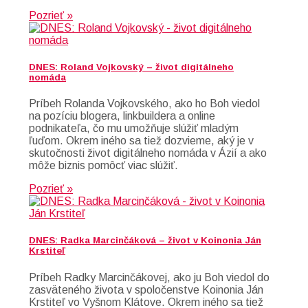
Pozrieť »
DNES: Roland Vojkovský – život digitálneho
nomáda
Príbeh Rolanda Vojkovského, ako ho Boh viedol
na pozíciu blogera, linkbuildera a online
podnikateľa, čo mu umožňuje slúžiť mladým
ľuďom. Okrem iného sa tiež dozvieme, aký je v
skutočnosti život digitálneho nomáda v Ázií a ako
môže biznis pomôcť viac slúžiť.
Pozrieť »
DNES: Radka Marcinčáková – život v Koinonia Ján
Krstiteľ
Príbeh Radky Marcinčákovej, ako ju Boh viedol do
zasväteného života v spoločenstve Koinonia Ján
Krstiteľ vo Vyšnom Klátove. Okrem iného sa tiež