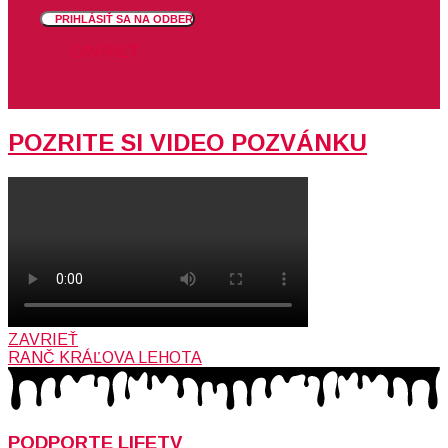
PRIHLÁSIŤ SA NA ODBER
ZAVRIEŤ
POZRITE SI VIDEO POZVÁNKU
ZAVRIEŤ
RANČ KRÁĽOVA LEHOTA
PODPORTE LIFETV