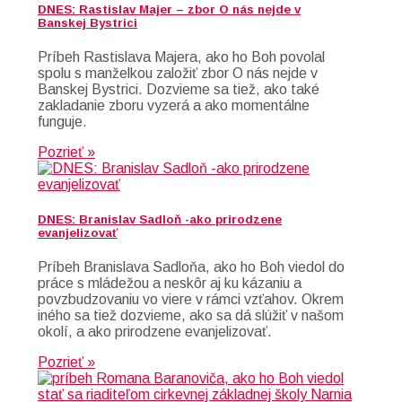
DNES: Rastislav Majer – zbor O nás nejde v
Banskej Bystrici
Príbeh Rastislava Majera, ako ho Boh povolal
spolu s manželkou založiť zbor O nás nejde v
Banskej Bystrici. Dozvieme sa tiež, ako také
zakladanie zboru vyzerá a ako momentálne
funguje.
Pozrieť »
DNES: Branislav Sadloň -ako prirodzene
evanjelizovať
Príbeh Branislava Sadloňa, ako ho Boh viedol do
práce s mládežou a neskôr aj ku kázaniu a
povzbudzovaniu vo viere v rámci vzťahov. Okrem
iného sa tiež dozvieme, ako sa dá slúžiť v našom
okolí, a ako prirodzene evanjelizovať.
Pozrieť »