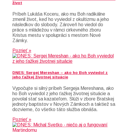
život
Príbeh Lukáša Koceru, ako mu Boh radikálne
zmenil život, keď ho vyviedol z okultizmu a jeho
následkov do slobody. Zároveň ho viedol do
práce s mládežou v rámci cirkevného zboru
Kristus mestu v spolupráci s mestom Nové
Zámky.
Pozrieť »
DNES: Sergej Mereshan – ako ho Boh vyviedol z
jeho ťažkej životnej situácie
Vypočujte si silný príbeh Sergeja Mereshana, ako
ho Boh vyviedol z jeho ťažkej životnej situácie a
povolal stať sa kazateľom. Slúži v zbore Bratskej
jednoty baptistov v Nových Zámkoch a taktiež sa
dozvieme, čo všetko táto služba obnáša.
Pozrieť »