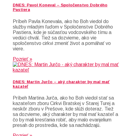
DNES: Pavol Koneval – Spoločenstvo Dobrého
Pastiera
Príbeh Pavla Konevala, ako ho Boh viedol do
služby mladým ľuďom v Spoločenstve Dobrého
Pastiera, kde je súčasťou vodcovského tímu a
vedúci chvál. Tiež sa dozvieme, ako vie
spoločenstvo cirkvi zmeniť život a pomáhať vo
viere.
Pozrieť »
DNES: Martin Jurčo – aký charakter by mal mať
kazateľ
Príbeh Martina Jurča, ako ho Boh viedol stať sa
kazateľom zboru Cirkvi Bratskej v Starej Turej a
neskôr zboru v Prešove, kde slúži doteraz. Tiež
sa dozvieme, aký charakter by mal mať kazateľ a
čo by mali kresťania robiť, aby malo evanjelium
presah do prostredia, kde sa nachádzajú.
Pozrieť »