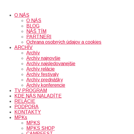
O NÁS
O NÁS
BLOG
NÁŠ TÍM
PARTNERI
Ochrana osobných údajov a cookies
ARCHÍV
Archív
Archív najnovšie
Archív najsledovanejšie
Archív relácie
Archív festivaly
Archív prednášky
Archív konferencie
TV PROGRAM
KDE NÁS NALADÍTE
RELÁCIE
PODPORA
KONTAKTY
MPKs
MPKS
MPKS SHOP
CAMPFEST