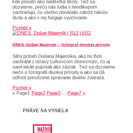
kde pôsobí ako riaditeľka školy. Tiež sa
dozvieme, prečo nás ľudia s hendikepom
zachraňujú, čo všetko obnášalo založiť takúto
školu a ako v nej funguje vyučovanie.
Pozrieť »
DNES: Dušan Majerník – fotograf divokej prírody
Silný príbeh Dušana Majerníka, ako ho Boh
zachránil z otravy Ľuľkovcom zlomocným, čo aj
sami lekári popísali ako zázrak. Tiež sa dozvieme
niečo o fotografii divokej prírody a ako sa dá
odfotiť prirodzené správanie divého zvieraťa.
Pozrieť »
«
Page
1
Page
2
Page
3
…
Page
7
»
PRÁVE SA VYSIELA
NAŽIVO