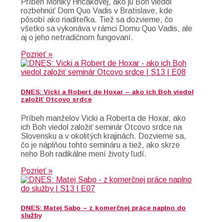
Príbeh Moniky Hricákovej, ako ju Boh viedol
rozbehnúť Dom Quo Vadis v Bratislave, kde
pôsobí ako riaditeľka. Tiež sa dozvieme, čo
všetko sa vykonáva v rámci Domu Quo Vadis, ale
aj o jeho netradičnom fungovaní.
Pozrieť »
DNES: Vicki a Robert de Hoxar – ako ich Boh viedol
založiť Otcovo srdce
Príbeh manželov Vicki a Roberta de Hoxar, ako
ich Boh viedol založiť seminár Otcovo srdce na
Slovensku a v okolitých krajinách. Dozvieme sa,
čo je náplňou tohto semináru a tiež, ako skrze
neho Boh radikálne mení životy ľudí.
Pozrieť »
DNES: Matej Sabo – z komerčnej práce naplno do
služby