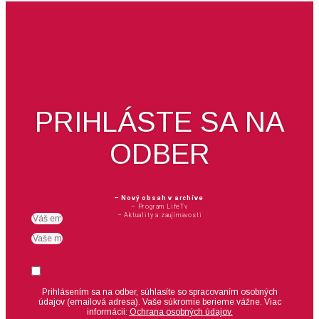
PRIHLÁSTE SA NA
ODBER
– Nový obsah v archíve
– Program LifeTv
– Aktuality a zaujímavosti
Email
meno
Suhlas
Prihlásením sa na odber, súhlasíte so spracovaním osobných
údajov (emailová adresa).
Vaše súkromie berieme vážne. Viac
informácií:
Ochrana osobných údajov.