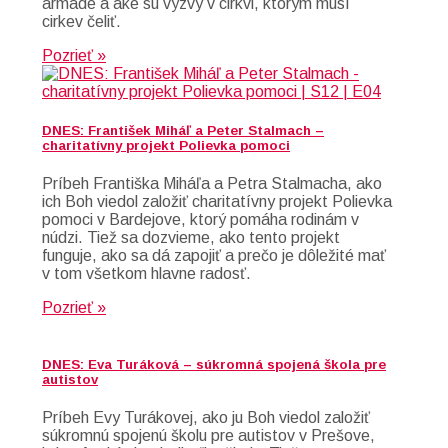
armáde a aké sú výzvy v cirkvi, ktorým musí
cirkev čeliť.
Pozrieť »
DNES: František Miháľ a Peter Stalmach –
charitatívny projekt Polievka pomoci
Príbeh Františka Miháľa a Petra Stalmacha, ako
ich Boh viedol založiť charitatívny projekt Polievka
pomoci v Bardejove, ktorý pomáha rodinám v
núdzi. Tiež sa dozvieme, ako tento projekt
funguje, ako sa dá zapojiť a prečo je dôležité mať
v tom všetkom hlavne radosť.
Pozrieť »
DNES: Eva Turáková – súkromná spojená škola pre
autistov
Príbeh Evy Turákovej, ako ju Boh viedol založiť
súkromnú spojenú školu pre autistov v Prešove,