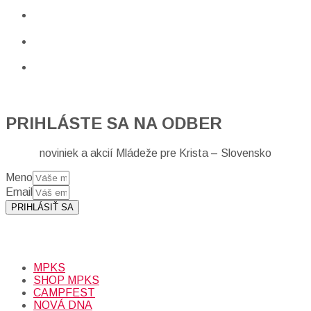
PRIHLÁSTE SA NA ODBER
noviniek a akcií Mládeže pre Krista – Slovensko
Meno
Email
PRIHLÁSIŤ SA
Prihlásením sa na odber, súhlasíte so spracovaním osobných
údajov (emailová adresa).
Viac
INFO.
MPKS
SHOP MPKS
CAMPFEST
NOVÁ DNA