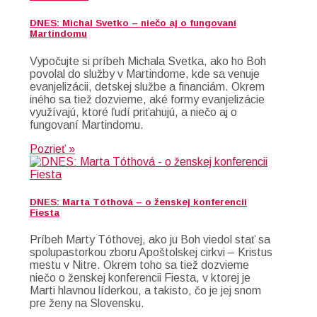
DNES: Michal Svetko – niečo aj o fungovaní
Martindomu
Vypočujte si príbeh Michala Svetka, ako ho Boh
povolal do služby v Martindome, kde sa venuje
evanjelizácii, detskej službe a financiám. Okrem
iného sa tiež dozvieme, aké formy evanjelizácie
využívajú, ktoré ľudí priťahujú, a niečo aj o
fungovaní Martindomu.
Pozrieť »
DNES: Marta Tóthová – o ženskej konferencii
Fiesta
Príbeh Marty Tóthovej, ako ju Boh viedol stať sa
spolupastorkou zboru Apoštolskej cirkvi – Kristus
mestu v Nitre. Okrem toho sa tiež dozvieme
niečo o ženskej konferencii Fiesta, v ktorej je
Marti hlavnou líderkou, a takisto, čo je jej snom
pre ženy na Slovensku.