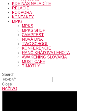
KDE NÁS NALADÍTE
RELÁCIE
PODPORA
KONTAKTY
MPKs
MPKS
MPKS SHOP
CAMPFEST
NOVÁ DNA
TWC SCHOOL
KONFERENCIE
RANČ KRÁĽOVA LEHOTA
AWAKENING SLOVAKIA
MOST CAFÉ
TIMOTHY
Search
Close
NAŽIVO