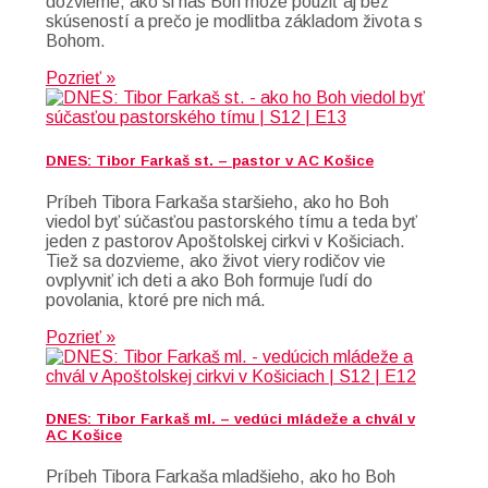
dozvieme, ako si nás Boh môže použiť aj bez
skúseností a prečo je modlitba základom života s
Bohom.
Pozrieť »
DNES: Tibor Farkaš st. – pastor v AC Košice
Príbeh Tibora Farkaša staršieho, ako ho Boh
viedol byť súčasťou pastorského tímu a teda byť
jeden z pastorov Apoštolskej cirkvi v Košiciach.
Tiež sa dozvieme, ako život viery rodičov vie
ovplyvniť ich deti a ako Boh formuje ľudí do
povolania, ktoré pre nich má.
Pozrieť »
DNES: Tibor Farkaš ml. – vedúci mládeže a chvál v
AC Košice
Príbeh Tibora Farkaša mladšieho, ako ho Boh