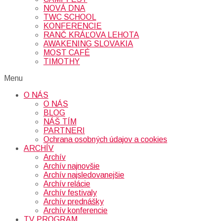
NOVÁ DNA
TWC SCHOOL
KONFERENCIE
RANČ KRÁĽOVA LEHOTA
AWAKENING SLOVAKIA
MOST CAFÉ
TIMOTHY
Menu
O NÁS
O NÁS
BLOG
NÁŠ TÍM
PARTNERI
Ochrana osobných údajov a cookies
ARCHÍV
Archív
Archív najnovšie
Archív najsledovanejšie
Archív relácie
Archív festivaly
Archív prednášky
Archív konferencie
TV PROGRAM