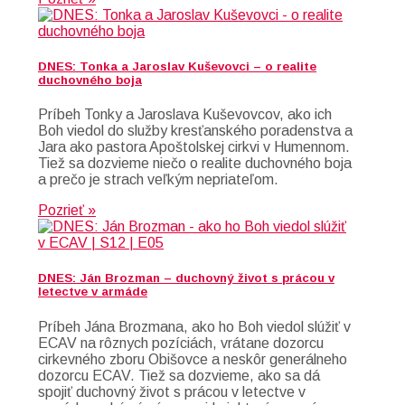
DNES: Tonka a Jaroslav Kuševovci – o realite
duchovného boja
Príbeh Tonky a Jaroslava Kuševovcov, ako ich
Boh viedol do služby kresťanského poradenstva a
Jara ako pastora Apoštolskej cirkvi v Humennom.
Tiež sa dozvieme niečo o realite duchovného boja
a prečo je strach veľkým nepriateľom.
Pozrieť »
DNES: Ján Brozman – duchovný život s prácou v
letectve v armáde
Príbeh Jána Brozmana, ako ho Boh viedol slúžiť v
ECAV na rôznych pozíciách, vrátane dozorcu
cirkevného zboru Obišovce a neskôr generálneho
dozorcu ECAV. Tiež sa dozvieme, ako sa dá
spojiť duchovný život s prácou v letectve v