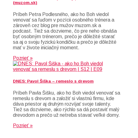
(muzom.sk)
Príbeh Petra Podlesného, ako ho Boh viedol
venovať sa ľuďom v pozícii osobného trénera a
zároveň cez blog pre mužov muzom.sk a
podcast. Tiež sa dozvieme, čo pre neho obnáša
byť osobným trénerom, prečo je dôležité starať
sa aj o svoju fyzickú kondičku a prečo je dôležité
mať v živote iniciačný moment.
Pozrieť »
DNES: Pavol Šiška – remeslo s drevom
Príbeh Pavla Šišku, ako ho Boh viedol venovať sa
remeslu s drevom a založiť si vlastnú firmu, kde
dáva priestor aj druhým rozvíjať svoje talenty.
Tiež sa dozvieme, ako rýchlo sa dá postaviť malý
drevodom a prečo už netreba stavať veľké domy.
Pozrieť »