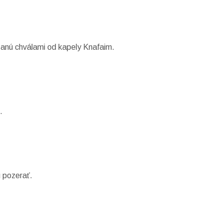
anú chválami od kapely Knafaim.
.
u pozerať.