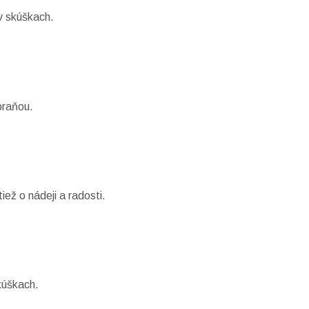
v skúškach.
braňou.
iež o nádeji a radosti.
kúškach.