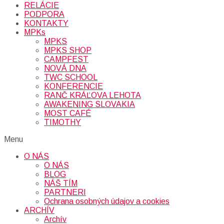
RELÁCIE
PODPORA
KONTAKTY
MPKs
MPKS
MPKS SHOP
CAMPFEST
NOVÁ DNA
TWC SCHOOL
KONFERENCIE
RANČ KRÁĽOVA LEHOTA
AWAKENING SLOVAKIA
MOST CAFÉ
TIMOTHY
Menu
O NÁS
O NÁS
BLOG
NÁŠ TÍM
PARTNERI
Ochrana osobných údajov a cookies
ARCHÍV
Archív