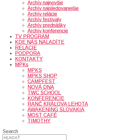
Archív najnovšie
Archív najsledovanejšie
Archív relácie
Archív festivaly
Archív prednášky
Archív konferencie
TV PROGRAM
KDE NÁS NALADÍTE
RELÁCIE
PODPORA
KONTAKTY
MPKs
MPKS
MPKS SHOP
CAMPFEST
NOVÁ DNA
TWC SCHOOL
KONFERENCIE
RANČ KRÁĽOVA LEHOTA
AWAKENING SLOVAKIA
MOST CAFÉ
TIMOTHY
Search