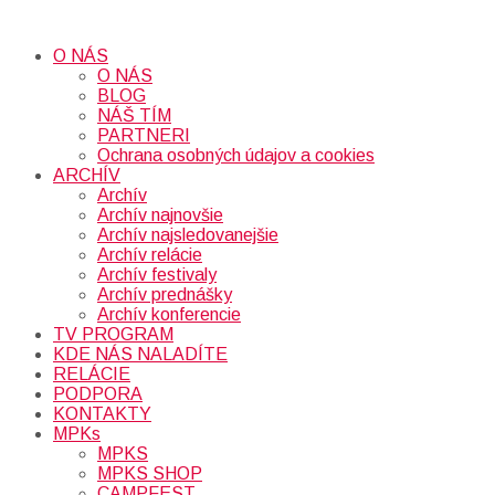
O NÁS
O NÁS
BLOG
NÁŠ TÍM
PARTNERI
Ochrana osobných údajov a cookies
ARCHÍV
Archív
Archív najnovšie
Archív najsledovanejšie
Archív relácie
Archív festivaly
Archív prednášky
Archív konferencie
TV PROGRAM
KDE NÁS NALADÍTE
RELÁCIE
PODPORA
KONTAKTY
MPKs
MPKS
MPKS SHOP
CAMPFEST