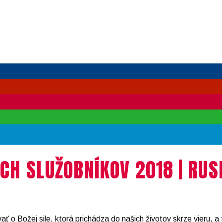
CH SLUŽOBNÍKOV 2018 | RUS
o Božej sile, ktorá prichádza do našich životov skrze vieru, a t