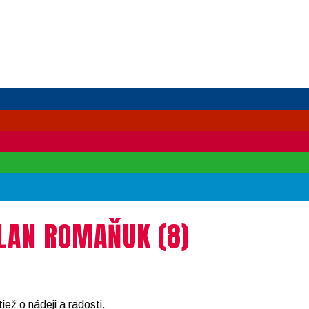
LAN ROMAŇUK (8)
iež o nádeji a radosti.