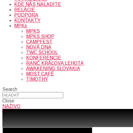
KDE NÁS NALADÍTE
RELÁCIE
PODPORA
KONTAKTY
MPKs
MPKS
MPKS SHOP
CAMPFEST
NOVÁ DNA
TWC SCHOOL
KONFERENCIE
RANČ KRÁĽOVA LEHOTA
AWAKENING SLOVAKIA
MOST CAFÉ
TIMOTHY
Search
Close
NAŽIVO