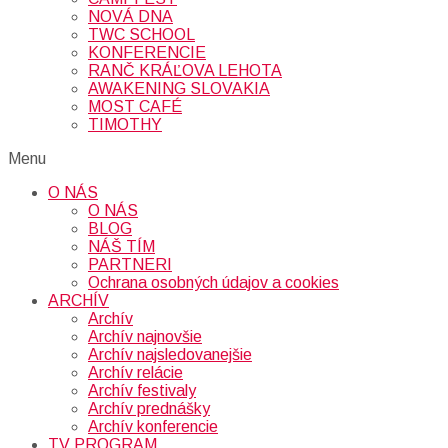
NOVÁ DNA
TWC SCHOOL
KONFERENCIE
RANČ KRÁĽOVA LEHOTA
AWAKENING SLOVAKIA
MOST CAFÉ
TIMOTHY
Menu
O NÁS
O NÁS
BLOG
NÁŠ TÍM
PARTNERI
Ochrana osobných údajov a cookies
ARCHÍV
Archív
Archív najnovšie
Archív najsledovanejšie
Archív relácie
Archív festivaly
Archív prednášky
Archív konferencie
TV PROGRAM