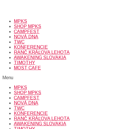
Prihlásením sa na odber, súhlasíte so spracovaním osobných
údajov (emailová adresa).
Viac
INFO.
MPKS
SHOP MPKS
CAMPFEST
NOVÁ DNA
TWC
KONFERENCIE
RANČ KRÁĽOVA LEHOTA
AWAKENING SLOVAKIA
TIMOTHY
MOST CAFE
Menu
MPKS
SHOP MPKS
CAMPFEST
NOVÁ DNA
TWC
KONFERENCIE
RANČ KRÁĽOVA LEHOTA
AWAKENING SLOVAKIA
TIMOTHY