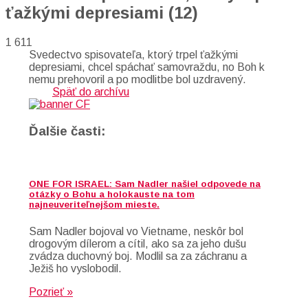
ťažkými depresiami (12)
1 611
Svedectvo spisovateľa, ktorý trpel ťažkými
depresiami, chcel spáchať samovraždu, no Boh k
nemu prehovoril a po modlitbe bol uzdravený.
Späť do archívu
Ďalšie časti:
ONE FOR ISRAEL: Sam Nadler našiel odpovede na
otázky o Bohu a holokauste na tom
najneuveriteľnejšom mieste.
Sam Nadler bojoval vo Vietname, neskôr bol
drogovým dílerom a cítil, ako sa za jeho dušu
zvádza duchovný boj. Modlil sa za záchranu a
Ježiš ho vyslobodil.
Pozrieť »