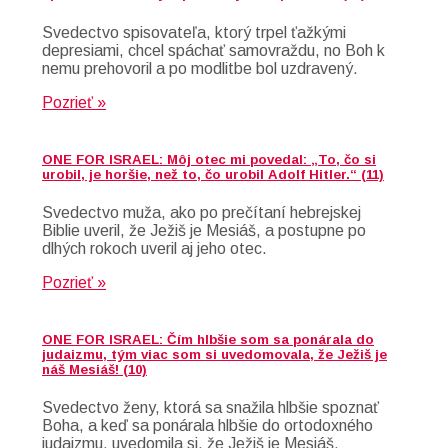
Svedectvo spisovateľa, ktorý trpel ťažkými
depresiami, chcel spáchať samovraždu, no Boh k
nemu prehovoril a po modlitbe bol uzdravený.
Pozrieť »
ONE FOR ISRAEL: Môj otec mi povedal: „To, čo si
urobil, je horšie, než to, čo urobil Adolf Hitler.“ (11)
Svedectvo muža, ako po prečítaní hebrejskej
Biblie uveril, že Ježiš je Mesiáš, a postupne po
dlhých rokoch uveril aj jeho otec.
Pozrieť »
ONE FOR ISRAEL: Čím hlbšie som sa ponárala do
judaizmu, tým viac som si uvedomovala, že Ježiš je
náš Mesiáš! (10)
Svedectvo ženy, ktorá sa snažila hlbšie spoznať
Boha, a keď sa ponárala hlbšie do ortodoxného
judaizmu, uvedomila si, že Ježiš je Mesiáš.