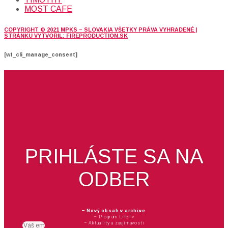
MOST CAFE
COPYRIGHT © 2021 MPKS – SLOVAKIA VŠETKY PRÁVA VYHRADENÉ |
STRÁNKU VYTVORIL: FIREPRODUCTION.SK
[wt_cli_manage_consent]
PRIHLÁSTE SA NA
ODBER
– Nový obsah v archíve
– Program LifeTv
– Aktuality a zaujímavosti
Email