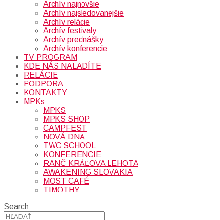
Archív najnovšie
Archív najsledovanejšie
Archív relácie
Archív festivaly
Archív prednášky
Archív konferencie
TV PROGRAM
KDE NÁS NALADÍTE
RELÁCIE
PODPORA
KONTAKTY
MPKs
MPKS
MPKS SHOP
CAMPFEST
NOVÁ DNA
TWC SCHOOL
KONFERENCIE
RANČ KRÁĽOVA LEHOTA
AWAKENING SLOVAKIA
MOST CAFÉ
TIMOTHY
Search