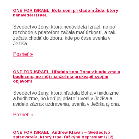
ONE FOR ISRAEL: Bola som príkladom Žida, ktorý
nenávidel Izrael.
Svedectvo ženy, ktorá nenávidela Izrael, no po
rozchode s priateľom začala mať úzkosti, a tak
začala chodiť do zboru, kde po čase uverila v
Ježiša.
Pozrieť »
ONE FOR ISRAEL: Hľadala som Boha v hinduizme a
budhizme, no môj manžel ma prekvapil svojím
objavom!
Svedectvo ženy, ktorá hľadala Boha v hinduizme
a budhizme, no keď jej priateľ uveril v Ježiša a
uvidela zázrak uzdravenia, uverila v Ježiša aj ona.
Pozrieť »
ONE FOR ISRAEL: Andrew Klavan – Svedectvo
spisovateľa, ktorý trpel ťažkými depresiami (12)