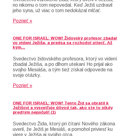
no nikomu o tom nepovedal. Keď Ježiš uzdravil
jeho syna, už viac o tom nedokázal mlčať.
Pozrieť »
ONE FOR ISRAEL: WOW! Židovský profesor zbadal
vo videní Ježiša, a predsa sa rozhodol utiecť. Až
kým…
Svedectvo židovského profesora, ktorý vo videní
zbadal Ježiša, a po dlhom utekaní Ho prijal ako
svojho Mesiáša, a tým tiež získal odpovede na
svoje otázky.
Pozrieť »
ONE FOR ISRAEL: WOW! Tento Žid sa obrátil k
Ježišovi a vysvetľuje dôvod tak, ako ste to nikdy
predtým nepočuli! (1)
Svedectvo Žida, ktorý pri čítaní Nového zákona
uveril, že Ježiš je Mesiáš, a pomohol priviesť ku
viere v Ježiša aj svojho otca.