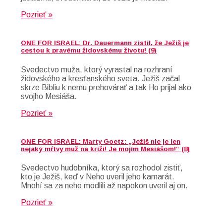
Pozrieť »
ONE FOR ISRAEL: Dr. Dauermann zistil, že Ježiš je
cestou k pravému židovskému životu! (9)
Svedectvo muža, ktorý vyrastal na rozhraní
židovského a kresťanského sveta. Ježiš začal
skrze Bibliu k nemu prehovárať a tak Ho prijal ako
svojho Mesiáša.
Pozrieť »
ONE FOR ISRAEL: Marty Goetz: „Ježiš nie je len
nejaký mŕtvy muž na kríži! Je mojím Mesiášom!“ (8)
Svedectvo hudobníka, ktorý sa rozhodol zistiť,
kto je Ježiš, keď v Neho uveril jeho kamarát.
Mnohí sa za neho modlili až napokon uveril aj on.
Pozrieť »