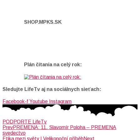
SHOP.MPKS.SK
Plán čítania na celý rok:
Sledujte LifeTv aj na sociálnych sieťach:
Facebook-f
Youtube
Instagram
PODPORTE LifeTv
Prev
PREMENA: 11. Slavomír Poloha – PREMENA
svedectvo
Etika mezi světy | Velikonoční příběh
Next