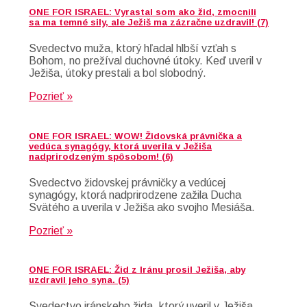
ONE FOR ISRAEL: Vyrastal som ako žid, zmocnili
sa ma temné sily, ale Ježiš ma zázračne uzdravil! (7)
Svedectvo muža, ktorý hľadal hlbší vzťah s
Bohom, no prežíval duchovné útoky. Keď uveril v
Ježiša, útoky prestali a bol slobodný.
Pozrieť »
ONE FOR ISRAEL: WOW! Židovská právnička a
vedúca synagógy, ktorá uverila v Ježiša
nadprirodzeným spôsobom! (6)
Svedectvo židovskej právničky a vedúcej
synagógy, ktorá nadprirodzene zažila Ducha
Svätého a uverila v Ježiša ako svojho Mesiáša.
Pozrieť »
ONE FOR ISRAEL: Žid z Iránu prosil Ježiša, aby
uzdravil jeho syna. (5)
Svedectvo iránskeho žida, ktorý uveril v Ježiša,