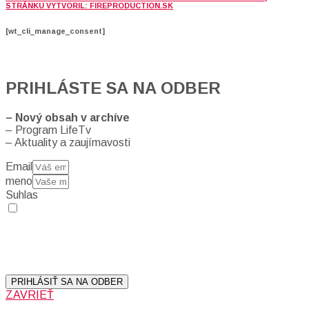
STRÁNKU VYTVORIL: FIREPRODUCTION.SK
[wt_cli_manage_consent]
PRIHLÁSTE SA NA ODBER
– Nový obsah v archíve
– Program LifeTv
– Aktuality a zaujímavosti
Email
meno
Suhlas
Prihlásením sa na odber, súhlasíte so spracovaním osobných
údajov (emailová adresa).
Vaše súkromie berieme vážne.
Viac informácií:
Ochrana osobných údajov.
PRIHLÁSIŤ SA NA ODBER
ZAVRIEŤ