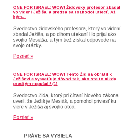
ONE FOR ISRAEL: WOW! Židovský profesor zbadal
vo videní Ježiša, a predsa sa rozhodol utiecť. Až
kým…
Svedectvo židovského profesora, ktorý vo videní
zbadal Ježiša, a po dlhom utekaní Ho prijal ako
svojho Mesiáša, a tým tiež získal odpovede na
svoje otázky.
Pozrieť »
ONE FOR ISRAEL: WOW! Tento Žid sa obrátil k
Ježišovi a vysvetľuje dôvod tak, ako ste to nikdy
predtým nepočuli! (1)
Svedectvo Žida, ktorý pri čítaní Nového zákona
uveril, že Ježiš je Mesiáš, a pomohol priviesť ku
viere v Ježiša aj svojho otca.
Pozrieť »
PRÁVE SA VYSIELA