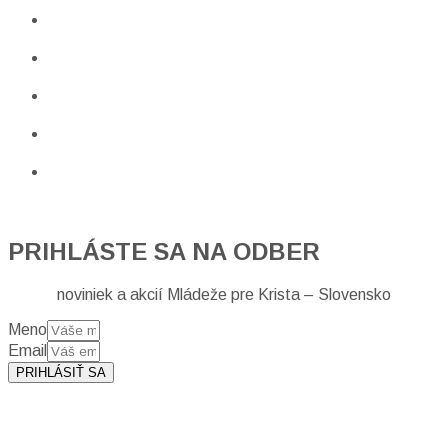
PRIHLÁSTE SA NA ODBER
noviniek a akcií Mládeže pre Krista – Slovensko
Meno
Email
PRIHLÁSIŤ SA
Prihlásením sa na odber, súhlasíte so spracovaním osobných
údajov (emailová adresa).
Viac
INFO.