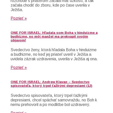
rozchode s priateľom začala mať úzkosti, a tak
začala chodiť do zboru, kde po čase uverila v
Ježiša.
Pozrieť »
ONE FOR ISRAEL: Hľadala som Boha v hinduizme a
budhizme, no môj manžel ma prekvapil svojím
objavom!
Svedectvo ženy, ktorá hľadala Boha v hinduizme
a budhizme, no keď jej priateľ uveril v Ježiša a
uvidela zázrak uzdravenia, uverila v Ježiša aj ona.
Pozrieť »
ONE FOR ISRAEL: Andrew Klavan – Svedectvo
spisovateľa, ktorý trpel ťažkými depresiami (12)
Svedectvo spisovateľa, ktorý trpel ťažkými
depresiami, chcel spáchať samovraždu, no Boh k
nemu prehovoril a po modlitbe bol uzdravený.