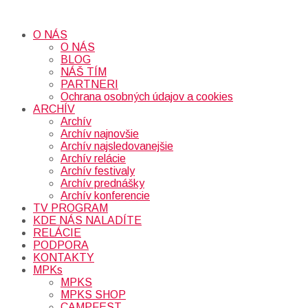
O NÁS
O NÁS
BLOG
NÁŠ TÍM
PARTNERI
Ochrana osobných údajov a cookies
ARCHÍV
Archív
Archív najnovšie
Archív najsledovanejšie
Archív relácie
Archív festivaly
Archív prednášky
Archív konferencie
TV PROGRAM
KDE NÁS NALADÍTE
RELÁCIE
PODPORA
KONTAKTY
MPKs
MPKS
MPKS SHOP
CAMPFEST