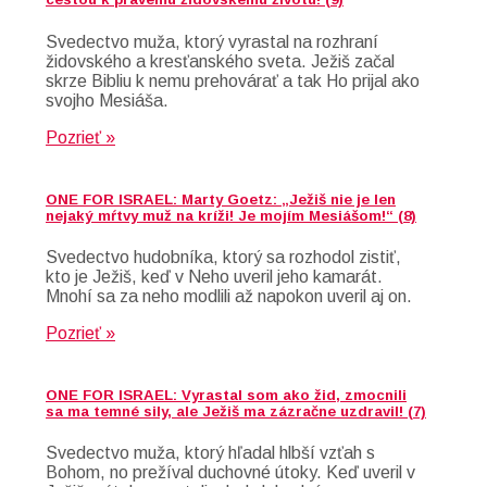
Svedectvo muža, ktorý vyrastal na rozhraní
židovského a kresťanského sveta. Ježiš začal
skrze Bibliu k nemu prehovárať a tak Ho prijal ako
svojho Mesiáša.
Pozrieť »
ONE FOR ISRAEL: Marty Goetz: „Ježiš nie je len
nejaký mŕtvy muž na kríži! Je mojím Mesiášom!“ (8)
Svedectvo hudobníka, ktorý sa rozhodol zistiť,
kto je Ježiš, keď v Neho uveril jeho kamarát.
Mnohí sa za neho modlili až napokon uveril aj on.
Pozrieť »
ONE FOR ISRAEL: Vyrastal som ako žid, zmocnili
sa ma temné sily, ale Ježiš ma zázračne uzdravil! (7)
Svedectvo muža, ktorý hľadal hlbší vzťah s
Bohom, no prežíval duchovné útoky. Keď uveril v