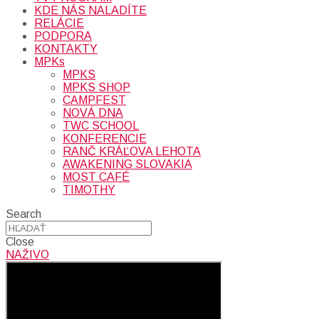
KDE NÁS NALADÍTE
RELÁCIE
PODPORA
KONTAKTY
MPKs
MPKS
MPKS SHOP
CAMPFEST
NOVÁ DNA
TWC SCHOOL
KONFERENCIE
RANČ KRÁĽOVA LEHOTA
AWAKENING SLOVAKIA
MOST CAFÉ
TIMOTHY
Search
Close
NAŽIVO