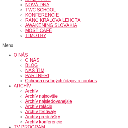
NOVÁ DNA
TWC SCHOOL
KONFERENCIE
RANČ KRÁĽOVA LEHOTA
AWAKENING SLOVAKIA
MOST CAFÉ
TIMOTHY
Menu
O NÁS
O NÁS
BLOG
NÁŠ TÍM
PARTNERI
Ochrana osobných údajov a cookies
ARCHÍV
Archív
Archív najnovšie
Archív najsledovanejšie
Archív relácie
Archív festivaly
Archív prednášky
Archív konferencie
TV PROGRAM