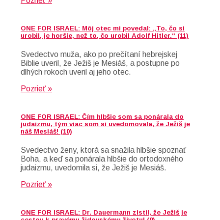
Pozrieť »
ONE FOR ISRAEL: Môj otec mi povedal: „To, čo si
urobil, je horšie, než to, čo urobil Adolf Hitler.“ (11)
Svedectvo muža, ako po prečítaní hebrejskej
Biblie uveril, že Ježiš je Mesiáš, a postupne po
dlhých rokoch uveril aj jeho otec.
Pozrieť »
ONE FOR ISRAEL: Čím hlbšie som sa ponárala do
judaizmu, tým viac som si uvedomovala, že Ježiš je
náš Mesiáš! (10)
Svedectvo ženy, ktorá sa snažila hlbšie spoznať
Boha, a keď sa ponárala hlbšie do ortodoxného
judaizmu, uvedomila si, že Ježiš je Mesiáš.
Pozrieť »
ONE FOR ISRAEL: Dr. Dauermann zistil, že Ježiš je
cestou k pravému židovskému životu! (9)