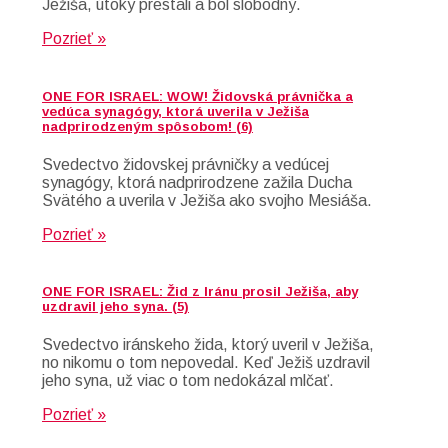
Ježiša, útoky prestali a bol slobodný.
Pozrieť »
ONE FOR ISRAEL: WOW! Židovská právnička a
vedúca synagógy, ktorá uverila v Ježiša
nadprirodzeným spôsobom! (6)
Svedectvo židovskej právničky a vedúcej
synagógy, ktorá nadprirodzene zažila Ducha
Svätého a uverila v Ježiša ako svojho Mesiáša.
Pozrieť »
ONE FOR ISRAEL: Žid z Iránu prosil Ježiša, aby
uzdravil jeho syna. (5)
Svedectvo iránskeho žida, ktorý uveril v Ježiša,
no nikomu o tom nepovedal. Keď Ježiš uzdravil
jeho syna, už viac o tom nedokázal mlčať.
Pozrieť »