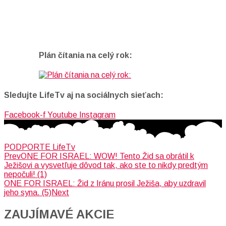
Plán čítania na celý rok:
Sledujte LifeTv aj na sociálnych sieťach:
Facebook-f
Youtube
Instagram
PODPORTE LifeTv
Prev
ONE FOR ISRAEL: WOW! Tento Žid sa obrátil k
Ježišovi a vysvetľuje dôvod tak, ako ste to nikdy predtým
nepočuli! (1)
ONE FOR ISRAEL: Žid z Iránu prosil Ježiša, aby uzdravil
jeho syna. (5)
Next
ZAUJÍMAVÉ AKCIE​