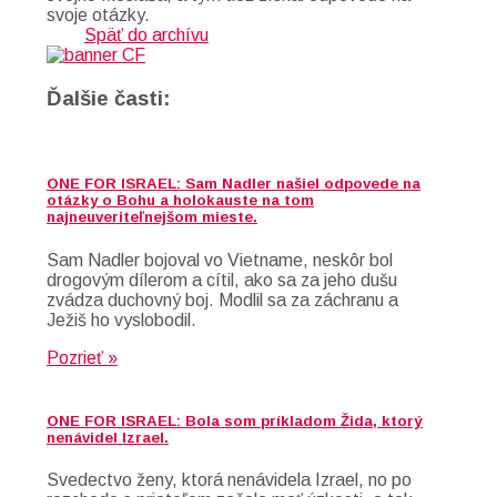
svoje otázky.
Späť do archívu
Ďalšie časti:
ONE FOR ISRAEL: Sam Nadler našiel odpovede na
otázky o Bohu a holokauste na tom
najneuveriteľnejšom mieste.
Sam Nadler bojoval vo Vietname, neskôr bol
drogovým dílerom a cítil, ako sa za jeho dušu
zvádza duchovný boj. Modlil sa za záchranu a
Ježiš ho vyslobodil.
Pozrieť »
ONE FOR ISRAEL: Bola som príkladom Žida, ktorý
nenávidel Izrael.
Svedectvo ženy, ktorá nenávidela Izrael, no po