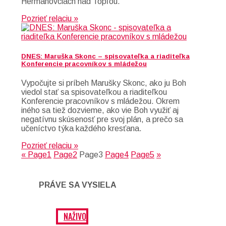
Hermanovciach nad Topľou.
Pozrieť relaciu »
DNES: Maruška Skonc – spisovateľka a riaditeľka
Konferencie pracovníkov s mládežou
Vypočujte si príbeh Marušky Skonc, ako ju Boh
viedol stať sa spisovateľkou a riaditeľkou
Konferencie pracovníkov s mládežou. Okrem
iného sa tiež dozvieme, ako vie Boh využiť aj
negatívnu skúsenosť pre svoj plán, a prečo sa
učeníctvo týka každého kresťana.
Pozrieť relaciu »
«
Page
1
Page
2
Page
3
Page
4
Page
5
»
PRÁVE SA VYSIELA
NAŽIVO