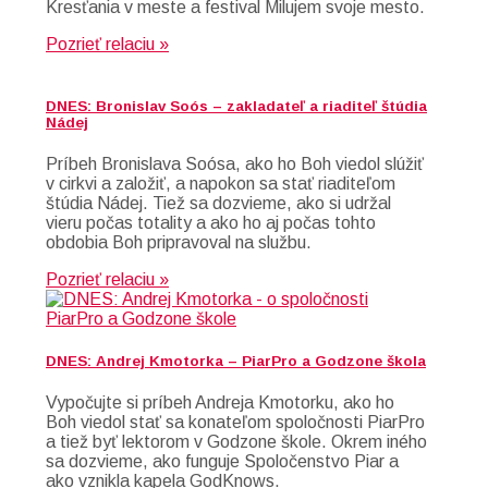
Kresťania v meste a festival Milujem svoje mesto.
Pozrieť relaciu »
DNES: Bronislav Soós – zakladateľ a riaditeľ štúdia
Nádej
Príbeh Bronislava Soósa, ako ho Boh viedol slúžiť
v cirkvi a založiť, a napokon sa stať riaditeľom
štúdia Nádej. Tiež sa dozvieme, ako si udržal
vieru počas totality a ako ho aj počas tohto
obdobia Boh pripravoval na službu.
Pozrieť relaciu »
DNES: Andrej Kmotorka – PiarPro a Godzone škola
Vypočujte si príbeh Andreja Kmotorku, ako ho
Boh viedol stať sa konateľom spoločnosti PiarPro
a tiež byť lektorom v Godzone škole. Okrem iného
sa dozvieme, ako funguje Spoločenstvo Piar a
ako vznikla kapela GodKnows.