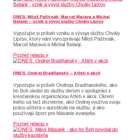
DNES: Miloš Paštrnák, Marcel Matava a Michal
Belanji – vznik a vývoj služby Chvály Liptov
Vypočujte si príbeh vzniku a vývoja služby Chvály
Liptov, ktorý nám vyrozprávajú Miloš Paštrnák,
Marcel Matava a Michal Belanji.
Pozrieť relaciu »
DNES: Ondrej Bradňanský – Atléti v akcii
Vypočujte si príbeh Ondreja Bradňanského, ako
ho Boh viedol do služby deťom v spolupráci s
kresťanskou organizáciou Atléti v akcii. Okrem
iného sa tiež dozvieme, ako Ondrej využíva svoju
prácu učiteľa v autoškole na službu, a ako
používajú šport pre hlásanie evanjelia.
Pozrieť relaciu »