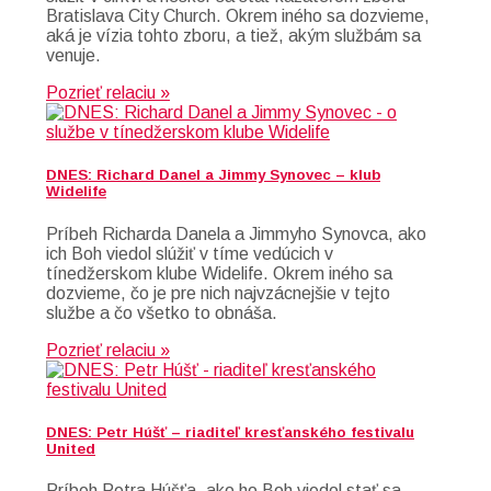
Bratislava City Church. Okrem iného sa dozvieme,
aká je vízia tohto zboru, a tiež, akým službám sa
venuje.
Pozrieť relaciu »
DNES: Richard Danel a Jimmy Synovec – klub
Widelife
Príbeh Richarda Danela a Jimmyho Synovca, ako
ich Boh viedol slúžiť v tíme vedúcich v
tínedžerskom klube Widelife. Okrem iného sa
dozvieme, čo je pre nich najvzácnejšie v tejto
službe a čo všetko to obnáša.
Pozrieť relaciu »
DNES: Petr Húšť – riaditeľ kresťanského festivalu
United
Príbeh Petra Húšťa, ako ho Boh viedol stať sa