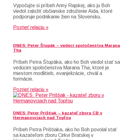
Vypočujte si príbeh Anny Rajskej, ako ju Boh
viedol založiť občianske združenie Aida, ktoré
podporuje podnikanie žien na Slovensku.
Pozrieť relaciu »
DNES: Peter Štupák – vedúci spoločenstva Marana
Tha
Príbeh Petra Štupáka, ako ho Boh viedol stať sa
vedúcim spoločenstva Marana Tha, ktoré je
miestom modlitieb, evanjelizácie, chvál a
formácie.
Pozrieť relaciu »
DNES: Peter Prištiak – kazateľ zboru CB v
Hermanovciach nad Topľou
Príbeh Petra Prištiaka, ako ho Boh povolal stať
sa kazateľom zboru Cirkvi Bratskej v