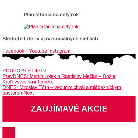
Plán čítania na celý rok:
Sledujte LifeTv aj na sociálnych sieťach.
Facebook-f
Youtube
Instagram
PODPORTE LifeTv
Prev
DNES: Martin Lojek a Rastislav Mečiar – Božie
Kráľovstvo na internete
DNES: Miroslav Tóth – vedúcim chvál a mládežníckym
pastorom
Next
ZAUJÍMAVÉ AKCIE​