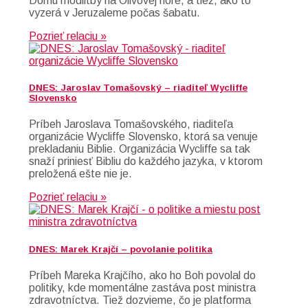
Domu modlitby na Olivovej hore, a tiež, ako to
vyzerá v Jeruzaleme počas šabatu.
Pozrieť relaciu »
DNES: Jaroslav Tomašovský – riaditeľ Wycliffe
Slovensko
Príbeh Jaroslava Tomašovského, riaditeľa
organizácie Wycliffe Slovensko, ktorá sa venuje
prekladaniu Biblie. Organizácia Wycliffe sa tak
snaží priniesť Bibliu do každého jazyka, v ktorom
preložená ešte nie je.
Pozrieť relaciu »
DNES: Marek Krajčí – povolanie politika
Príbeh Mareka Krajčího, ako ho Boh povolal do
politiky, kde momentálne zastáva post ministra
zdravotníctva. Tiež dozvieme, čo je platforma