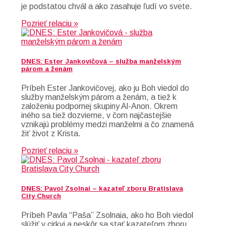
je podstatou chvál a ako zasahuje ľudí vo svete.
Pozrieť relaciu »
DNES: Ester Jankovičová – služba manželským
párom a ženám
Príbeh Ester Jankovičovej, ako ju Boh viedol do
služby manželským párom a ženám, a tiež k
založeniu podpornej skupiny Al-Anon. Okrem
iného sa tiež dozvieme, v čom najčastejšie
vznikajú problémy medzi manželmi a čo znamená
žiť život z Krista.
Pozrieť relaciu »
DNES: Pavol Zsolnai – kazateľ zboru Bratislava
City Church
Príbeh Pavla “Paša” Zsolnaia, ako ho Boh viedol
slúžiť v cirkvi a neskôr sa stať kazateľom zboru