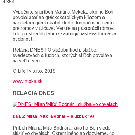
4 854
Vypočujte si príbeh Martina Mekela, ako ho Boh
povolal stať sa gréckokatolíckym kňazom a
riaditeľom gréckokatolíckeho formačného centra
pre rómov v Čičave. Venuje sa pastorácii rómov,
kde prostredníctvom skautingu nastáva formácia
osobnosti.
Relácia DNES I O služobníkoch, službe,
svedectvách a ľudoch, ktorých si Boh povoláva
na veľké veci.
© LifeTv s.r.o. 2018
www.mpks.sk
RELACIA DNES
DNES: Milan ‘Miťo’ Bodnár – služba chvál
Príbeh Milana Miťa Bodnára, ako ho Boh viedol
slúžiť vo chválach. Okrem iného sa dozvieme, čo