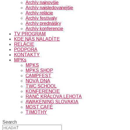
Archív najnovšie
Archív najsledovanejšie
Archív relácie
Archív festivaly
Archív prednášky
Archív konferencie
TV PROGRAM
KDE NÁS NALADÍTE
RELÁCIE
PODPORA
KONTAKTY
MPKs
MPKS
MPKS SHOP
CAMPFEST
NOVÁ DNA
TWC SCHOOL
KONFERENCIE
RANČ KRÁĽOVA LEHOTA
AWAKENING SLOVAKIA
MOST CAFÉ
TIMOTHY
Search