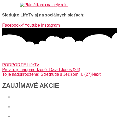
Sledujte LifeTv aj na sociálnych sieťach:
Facebook-f
Youtube
Instagram
PODPORTE LifeTv
Prev
To je nadprirodzené: David Jones (24)
To je nadprirodzené: Stretnutia s Ježišom II. (27)
Next
ZAUJÍMAVÉ AKCIE​