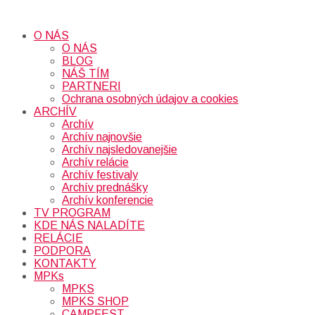
O NÁS
O NÁS
BLOG
NÁŠ TÍM
PARTNERI
Ochrana osobných údajov a cookies
ARCHÍV
Archív
Archív najnovšie
Archív najsledovanejšie
Archív relácie
Archív festivaly
Archív prednášky
Archív konferencie
TV PROGRAM
KDE NÁS NALADÍTE
RELÁCIE
PODPORA
KONTAKTY
MPKs
MPKS
MPKS SHOP
CAMPFEST