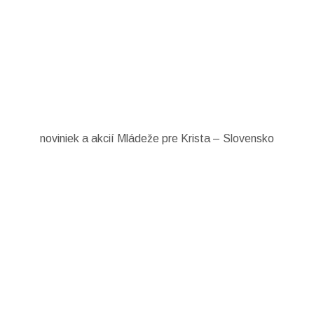
noviniek a akcií Mládeže pre Krista – Slovensko
a odber, súhlasíte so spracovaním osobných údajov (emailová ad