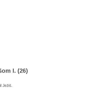
šom I. (26)
l Ježiš.