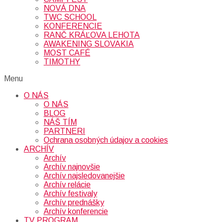
NOVÁ DNA
TWC SCHOOL
KONFERENCIE
RANČ KRÁĽOVA LEHOTA
AWAKENING SLOVAKIA
MOST CAFÉ
TIMOTHY
Menu
O NÁS
O NÁS
BLOG
NÁŠ TÍM
PARTNERI
Ochrana osobných údajov a cookies
ARCHÍV
Archív
Archív najnovšie
Archív najsledovanejšie
Archív relácie
Archív festivaly
Archív prednášky
Archív konferencie
TV PROGRAM