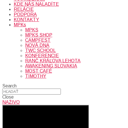
KDE NÁS NALADÍTE
RELÁCIE
PODPORA
KONTAKTY
MPKs
MPKS
MPKS SHOP
CAMPFEST
NOVÁ DNA
TWC SCHOOL
KONFERENCIE
RANČ KRÁĽOVA LEHOTA
AWAKENING SLOVAKIA
MOST CAFÉ
TIMOTHY
Search
Close
NAŽIVO