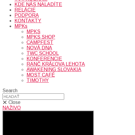
KDE NÁS NALADÍTE
RELÁCIE
PODPORA
KONTAKTY
MPKs
MPKS
MPKS SHOP
CAMPFEST
NOVÁ DNA
TWC SCHOOL
KONFERENCIE
RANČ KRÁĽOVA LEHOTA
AWAKENING SLOVAKIA
MOST CAFÉ
TIMOTHY
Search
Close
NAŽIVO