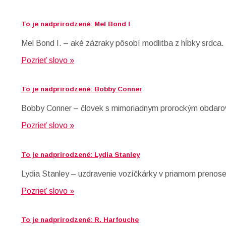
To je nadprirodzené: Mel Bond I
Mel Bond I. – aké zázraky pôsobí modlitba z hĺbky srdca.
Pozrieť slovo »
To je nadprirodzené: Bobby Conner
Bobby Conner – človek s mimoriadnym prorockým obdaro
Pozrieť slovo »
To je nadprirodzené: Lydia Stanley
Lydia Stanley – uzdravenie vozíčkárky v priamom prenose 
Pozrieť slovo »
To je nadprirodzené: R. Harfouche