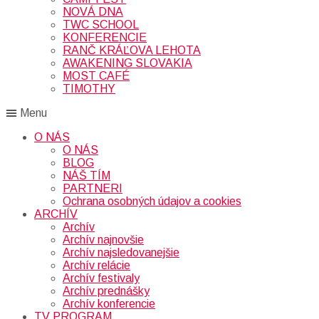
NOVÁ DNA
TWC SCHOOL
KONFERENCIE
RANČ KRÁĽOVA LEHOTA
AWAKENING SLOVAKIA
MOST CAFÉ
TIMOTHY
Menu
O NÁS
O NÁS
BLOG
NÁŠ TÍM
PARTNERI
Ochrana osobných údajov a cookies
ARCHÍV
Archív
Archív najnovšie
Archív najsledovanejšie
Archív relácie
Archív festivaly
Archív prednášky
Archív konferencie
TV PROGRAM