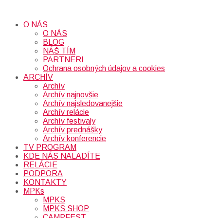
O NÁS
O NÁS
BLOG
NÁŠ TÍM
PARTNERI
Ochrana osobných údajov a cookies
ARCHÍV
Archív
Archív najnovšie
Archív najsledovanejšie
Archív relácie
Archív festivaly
Archív prednášky
Archív konferencie
TV PROGRAM
KDE NÁS NALADÍTE
RELÁCIE
PODPORA
KONTAKTY
MPKs
MPKS
MPKS SHOP
CAMPFEST