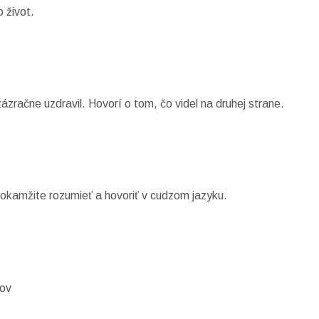
o život.
zračne uzdravil. Hovorí o tom, čo videl na druhej strane.
ť okamžite rozumieť a hovoriť v cudzom jazyku.
hov