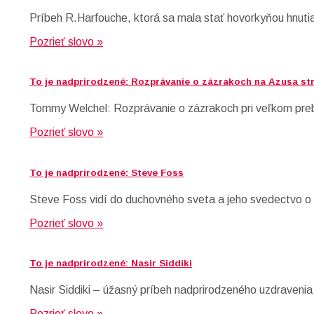
Príbeh R.Harfouche, ktorá sa mala stať hovorkyňou hnutia
Pozrieť slovo »
To je nadprirodzené: Rozprávanie o zázrakoch na Azusa st
Tommy Welchel: Rozprávanie o zázrakoch pri veľkom preb
Pozrieť slovo »
To je nadprirodzené: Steve Foss
Steve Foss vidí do duchovného sveta a jeho svedectvo o 
Pozrieť slovo »
To je nadprirodzené: Nasir Siddiki
Nasir Siddiki – úžasný príbeh nadprirodzeného uzdravenia
Pozrieť slovo »