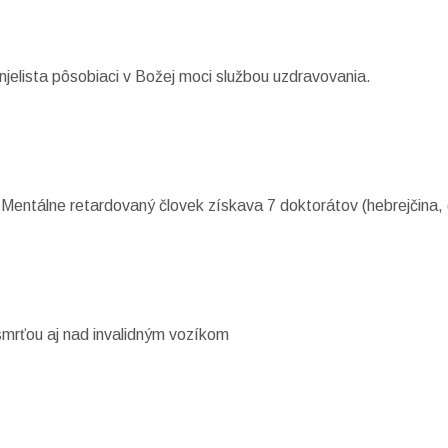
jelista pôsobiaci v Božej moci službou uzdravovania.
. Mentálne retardovaný človek získava 7 doktorátov (hebrejčina,
 smrťou aj nad invalidným vozíkom