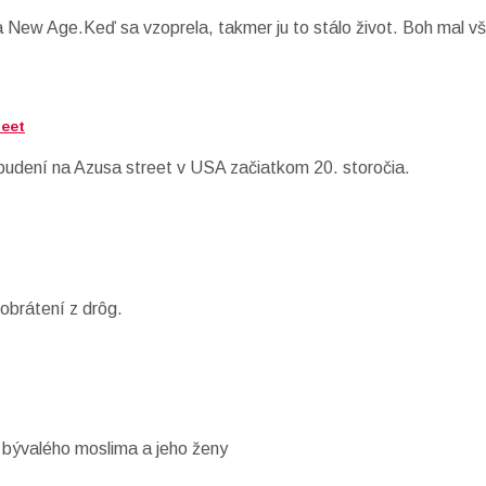
 New Age.Keď sa vzoprela, takmer ju to stálo život. Boh mal vša
reet
udení na Azusa street v USA začiatkom 20. storočia.
obrátení z drôg.
 bývalého moslima a jeho ženy