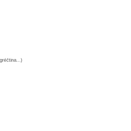
 gréčtina…)