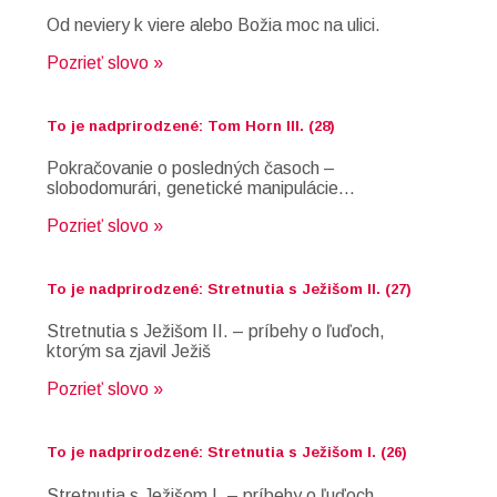
Od neviery k viere alebo Božia moc na ulici.
Pozrieť slovo »
To je nadprirodzené: Tom Horn III. (28)
Pokračovanie o posledných časoch –
slobodomurári, genetické manipulácie…
Pozrieť slovo »
To je nadprirodzené: Stretnutia s Ježišom II. (27)
Stretnutia s Ježišom II. – príbehy o ľuďoch,
ktorým sa zjavil Ježiš
Pozrieť slovo »
To je nadprirodzené: Stretnutia s Ježišom I. (26)
Stretnutia s Ježišom I. – príbehy o ľuďoch,