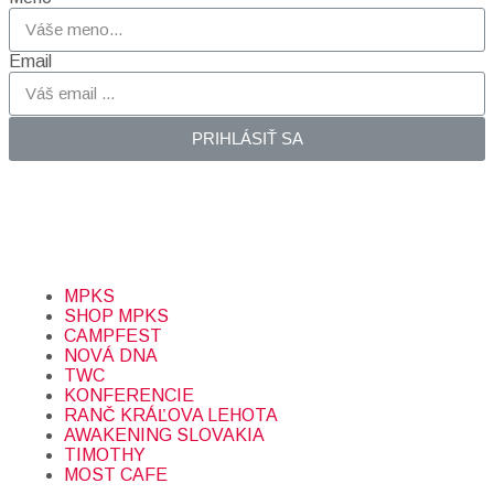
Email
PRIHLÁSIŤ SA
Prihlásením sa na odber, súhlasíte so spracovaním osobných
údajov (emailová adresa).
Viac
INFO.
MPKS
SHOP MPKS
CAMPFEST
NOVÁ DNA
TWC
KONFERENCIE
RANČ KRÁĽOVA LEHOTA
AWAKENING SLOVAKIA
TIMOTHY
MOST CAFE