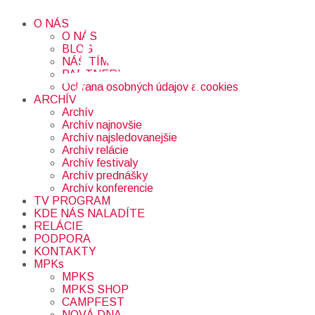
O NÁS
O NÁS
BLOG
NÁŠ TÍM
PARTNERI
Ochrana osobných údajov a cookies
ARCHÍV
Archív
Archív najnovšie
Archív najsledovanejšie
Archív relácie
Archív festivaly
Archív prednášky
Archív konferencie
TV PROGRAM
KDE NÁS NALADÍTE
RELÁCIE
PODPORA
KONTAKTY
MPKs
MPKS
MPKS SHOP
CAMPFEST
NOVÁ DNA