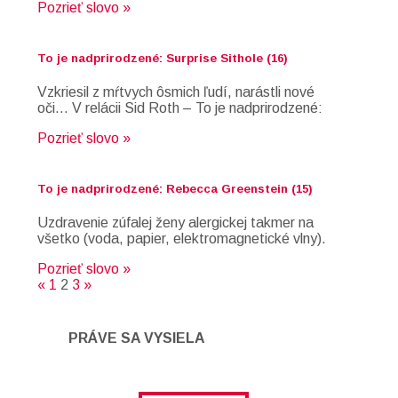
Pozrieť slovo »
To je nadprirodzené: Surprise Sithole (16)
Vzkriesil z mŕtvych ôsmich ľudí, narástli nové
oči… V relácii Sid Roth – To je nadprirodzené:
Pozrieť slovo »
To je nadprirodzené: Rebecca Greenstein (15)
Uzdravenie zúfalej ženy alergickej takmer na
všetko (voda, papier, elektromagnetické vlny).
Pozrieť slovo »
«
1
2
3
»
PRÁVE SA VYSIELA