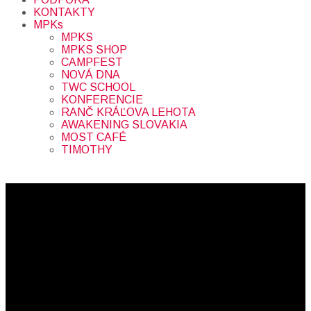
KONTAKTY
MPKs
MPKS
MPKS SHOP
CAMPFEST
NOVÁ DNA
TWC SCHOOL
KONFERENCIE
RANČ KRÁĽOVA LEHOTA
AWAKENING SLOVAKIA
MOST CAFÉ
TIMOTHY