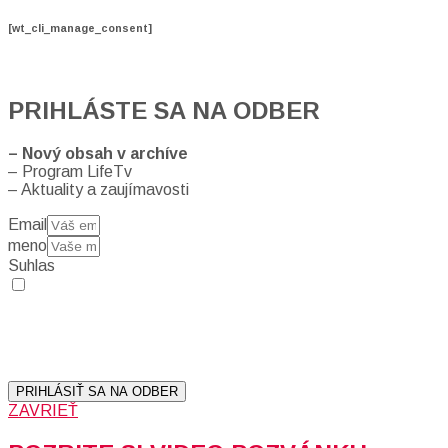
[wt_cli_manage_consent]
PRIHLÁSTE SA NA ODBER
– Nový obsah v archíve
– Program LifeTv
– Aktuality a zaujímavosti
Email
meno
Suhlas
Prihlásením sa na odber, súhlasíte so spracovaním osobných
údajov (emailová adresa).
Vaše súkromie berieme vážne.
Viac informácií:
Ochrana osobných údajov.
PRIHLÁSIŤ SA NA ODBER
ZAVRIEŤ