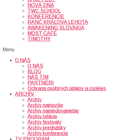
NOVÁ DNA
TWC SCHOOL
KONFERENCIE
RANČ KRÁĽOVA LEHOTA
AWAKENING SLOVAKIA
MOST CAFÉ
TIMOTHY
Menu
O NÁS
O NÁS
BLOG
NÁŠ TÍM
PARTNERI
Ochrana osobných údajov a cookies
ARCHÍV
Archív
Archív najnovšie
Archív najsledovanejšie
Archív relácie
Archív festivaly
Archív prednášky
Archív konferencie
TV PROGRAM