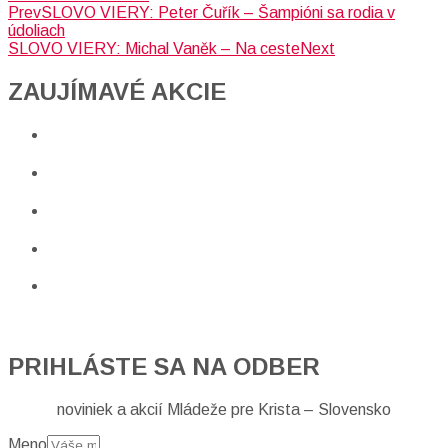
Prev
SLOVO VIERY: Peter Čuřík – Šampióni sa rodia v
údoliach
SLOVO VIERY: Michal Vaněk – Na ceste
Next
ZAUJÍMAVÉ AKCIE​
PRIHLÁSTE SA NA ODBER
noviniek a akcií Mládeže pre Krista – Slovensko
Meno