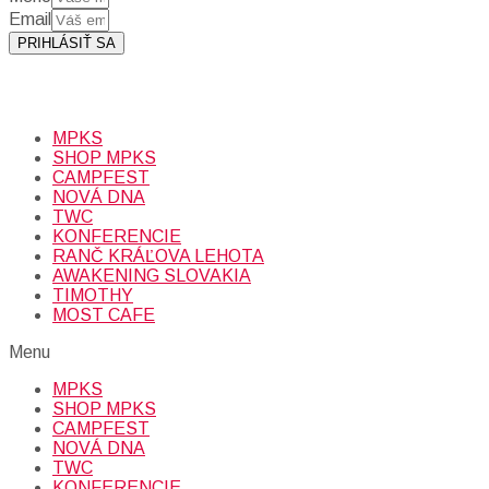
Email
PRIHLÁSIŤ SA
Prihlásením sa na odber, súhlasíte so spracovaním osobných
údajov (emailová adresa).
Viac
INFO.
MPKS
SHOP MPKS
CAMPFEST
NOVÁ DNA
TWC
KONFERENCIE
RANČ KRÁĽOVA LEHOTA
AWAKENING SLOVAKIA
TIMOTHY
MOST CAFE
Menu
MPKS
SHOP MPKS
CAMPFEST
NOVÁ DNA
TWC
KONFERENCIE