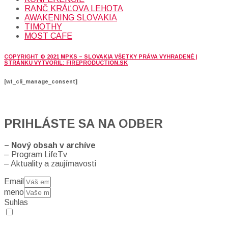
RANČ KRÁĽOVA LEHOTA
AWAKENING SLOVAKIA
TIMOTHY
MOST CAFE
COPYRIGHT © 2021 MPKS – SLOVAKIA VŠETKY PRÁVA VYHRADENÉ |
STRÁNKU VYTVORIL: FIREPRODUCTION.SK
[wt_cli_manage_consent]
PRIHLÁSTE SA NA ODBER
– Nový obsah v archíve
– Program LifeTv
– Aktuality a zaujímavosti
Email
meno
Suhlas