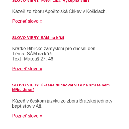
SLOVO VIERY: Peter Liba: Výkupná smrť
Kázeň zo zboru Apoštolská Cirkev v Košiciach.
Pozrieť slovo »
SLOVO VIERY: SÁM na kříži
Krátké Biblické zamyšlení pro dnešní den
Téma: SÁM na kříži
Text: Matouš 27, 46
Pozrieť slovo »
SLOVO VIERY: Úžasná duchovní vize na smrtelném
lůžku Josef
Kázeň v českom jazyku zo zboru Bratskej jednoty
baptistov v Aš.
Pozrieť slovo »