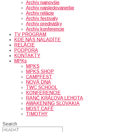
Archív najnovšie
Archív najsledovanejšie
Archív relácie
Archív festivaly
Archív prednášky
Archív konferencie
TV PROGRAM
KDE NÁS NALADÍTE
RELÁCIE
PODPORA
KONTAKTY
MPKs
MPKS
MPKS SHOP
CAMPFEST
NOVÁ DNA
TWC SCHOOL
KONFERENCIE
RANČ KRÁĽOVA LEHOTA
AWAKENING SLOVAKIA
MOST CAFÉ
TIMOTHY
Search