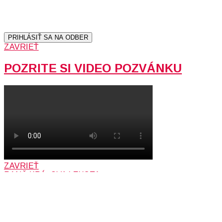
Prihlásením sa na odber, súhlasíte so spracovaním osobných
údajov (emailová adresa).
Vaše súkromie berieme vážne.
Viac informácií:
Ochrana osobných údajov.
PRIHLÁSIŤ SA NA ODBER
ZAVRIEŤ
POZRITE SI VIDEO POZVÁNKU
ZAVRIEŤ
RANČ KRÁĽOVA LEHOTA
PODPORTE LIFETV