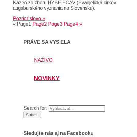
Kázeň zo zboru HYBE ECAV (Evanjelická cirkev
augsburského vyznania na Slovensku).
Pozrieť slovo »
«
Page
1
Page
2
Page
3
Page
4
»
PRÁVE SA VYSIELA
NAŽIVO
NOVINKY
Search for:
Sledujte nás aj na Facebooku