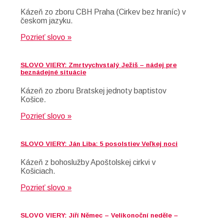
Kázeň zo zboru CBH Praha (Cirkev bez hraníc) v
českom jazyku.
Pozrieť slovo »
SLOVO VIERY: Zmrtvychvstalý Ježiš – nádej pre
beznádejné situácie
Kázeň zo zboru Bratskej jednoty baptistov
Košice.
Pozrieť slovo »
SLOVO VIERY: Ján Liba: 5 posolstiev Veľkej noci
Kázeň z bohoslužby Apoštolskej cirkvi v
Košiciach.
Pozrieť slovo »
SLOVO VIERY: Jiří Němec – Velikonoční neděle –