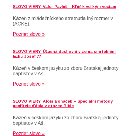
SLOVO VIERY: Valer Pavluš – Kľúč k veľkým veciam
Kázeň z mládežníckeho stretnutia Iný rozmer v
(ACKE).
Pozrieť slovo »
SLOVO VIERY: Úžasná duchovní vize na smrtelném
lůžku Josef 77
Kázeň v českom jazyku zo zboru Bratskej jednoty
baptistov v Aš.
Pozrieť slovo »
SLOVO VIERY: Alois Boháček – Speciální metody
nepřítele ďábla v otázce Bible
Kázeň v českom jazyku zo zboru Bratskej jednoty
baptistov v Aš.
Pozrieť slovo »