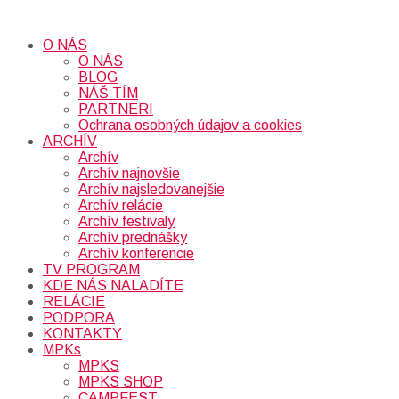
O NÁS
O NÁS
BLOG
NÁŠ TÍM
PARTNERI
Ochrana osobných údajov a cookies
ARCHÍV
Archív
Archív najnovšie
Archív najsledovanejšie
Archív relácie
Archív festivaly
Archív prednášky
Archív konferencie
TV PROGRAM
KDE NÁS NALADÍTE
RELÁCIE
PODPORA
KONTAKTY
MPKs
MPKS
MPKS SHOP
CAMPFEST