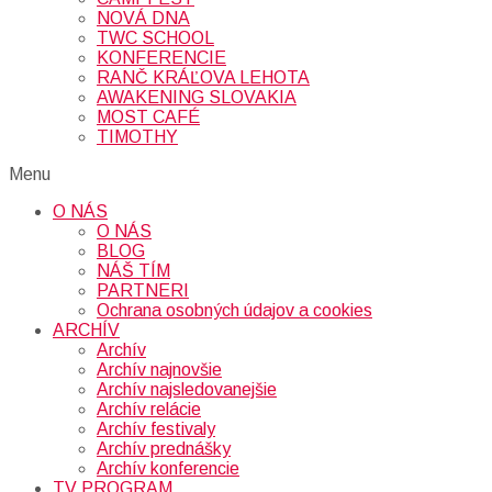
NOVÁ DNA
TWC SCHOOL
KONFERENCIE
RANČ KRÁĽOVA LEHOTA
AWAKENING SLOVAKIA
MOST CAFÉ
TIMOTHY
Menu
O NÁS
O NÁS
BLOG
NÁŠ TÍM
PARTNERI
Ochrana osobných údajov a cookies
ARCHÍV
Archív
Archív najnovšie
Archív najsledovanejšie
Archív relácie
Archív festivaly
Archív prednášky
Archív konferencie
TV PROGRAM