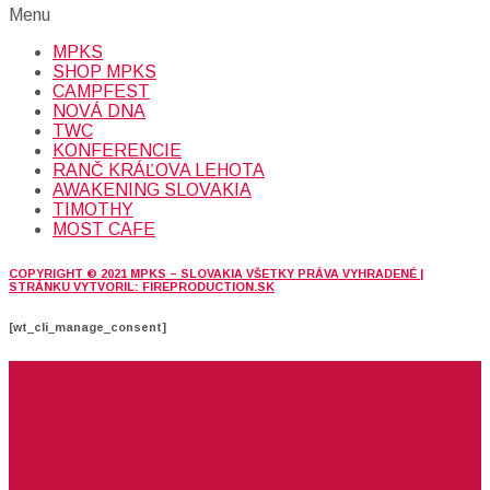
Menu
MPKS
SHOP MPKS
CAMPFEST
NOVÁ DNA
TWC
KONFERENCIE
RANČ KRÁĽOVA LEHOTA
AWAKENING SLOVAKIA
TIMOTHY
MOST CAFE
COPYRIGHT © 2021 MPKS – SLOVAKIA VŠETKY PRÁVA VYHRADENÉ |
STRÁNKU VYTVORIL: FIREPRODUCTION.SK
[wt_cli_manage_consent]