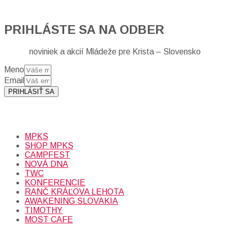
PRIHLÁSTE SA NA ODBER
noviniek a akcií Mládeže pre Krista – Slovensko
Meno
Email
PRIHLÁSIŤ SA
Prihlásením sa na odber, súhlasíte so spracovaním osobných
údajov (emailová adresa).
Viac
INFO.
MPKS
SHOP MPKS
CAMPFEST
NOVÁ DNA
TWC
KONFERENCIE
RANČ KRÁĽOVA LEHOTA
AWAKENING SLOVAKIA
TIMOTHY
MOST CAFE