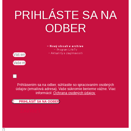
PRIHLÁSTE SA NA
ODBER
– Nový obsah v archíve
– Program LifeTv
– Aktuality a zaujímavosti
Email
meno
Suhlas
Prihlásením sa na odber, súhlasíte so spracovaním osobných
údajov (emailová adresa).
Vaše súkromie berieme vážne. Viac
informácií:
Ochrana osobných údajov.
PRIHLÁSIŤ SA NA ODBER
ZAVRIEŤ