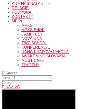
KDE NÁS NALADÍTE
RELÁCIE
PODPORA
KONTAKTY
MPKs
MPKS
MPKS SHOP
CAMPFEST
NOVÁ DNA
TWC SCHOOL
KONFERENCIE
RANČ KRÁĽOVA LEHOTA
AWAKENING SLOVAKIA
MOST CAFÉ
TIMOTHY
Search
Close
NAŽIVO