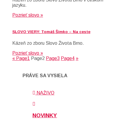
jazyku.
Pozrieť slovo »
SLOVO VIERY: Tomáš Šimko – Na ceste
Kázeň zo zboru Slovo Života Brno.
Pozrieť slovo »
«
Page
1
Page
2
Page
3
Page
4
»
PRÁVE SA VYSIELA
NAŽIVO
NOVINKY