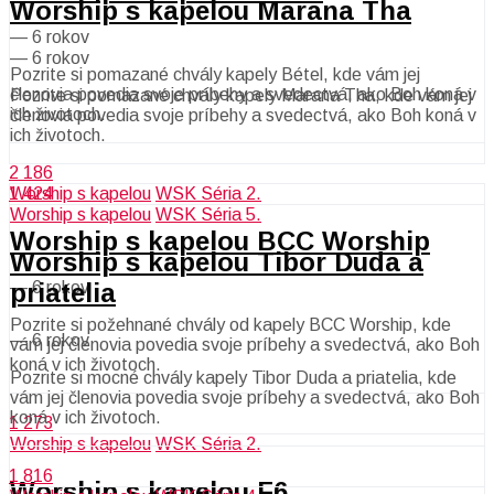
Worship s kapelou Marana Tha
—
6 rokov
—
6 rokov
Pozrite si pomazané chvály kapely Bétel, kde vám jej
členovia povedia svoje príbehy a svedectvá, ako Boh koná v
Pozrite si pomazané chvály kapely Marana Tha, kde vám jej
ich životoch.
členovia povedia svoje príbehy a svedectvá, ako Boh koná v
ich životoch.
2 186
Worship s kapelou
WSK Séria 2.
1 424
Worship s kapelou
WSK Séria 5.
Worship s kapelou BCC Worship
Worship s kapelou Tibor Duda a
priatelia
—
6 rokov
Pozrite si požehnané chvály od kapely BCC Worship, kde
—
6 rokov
vám jej členovia povedia svoje príbehy a svedectvá, ako Boh
koná v ich životoch.
Pozrite si mocné chvály kapely Tibor Duda a priatelia, kde
vám jej členovia povedia svoje príbehy a svedectvá, ako Boh
koná v ich životoch.
1 273
Worship s kapelou
WSK Séria 2.
1 816
Worship s kapelou F6