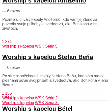
Worship s kapelou Andželino
—
6 rokov
Pozrite si chvály kapely Andželino, kde vám jej členovia
povedia svoje príbehy a svedectvá, ako Boh koná v ich
životoch.
1 271
Worship s kapelou
WSK Séria 5.
Worship s kapelou Štefan Beňa
—
6 rokov
Pozrite si požehnané chvály Štefana Beňu, kde vám medzi
piesňami povie svoj príbeh a svedectvá, ako Boh koná v jeho
živote
1 155
Worship s kapelou
WSK Séria 2.
1 504
Worship s kapelou
WSK Séria 3.
Worship s kapelou Bétel