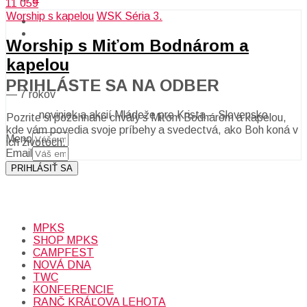
11 059
Worship s kapelou
WSK Séria 3.
Worship s Miťom Bodnárom a
kapelou
PRIHLÁSTE SA NA ODBER
—
7 rokov
noviniek a akcií Mládeže pre Krista – Slovensko
Pozrite si požehnané chvály s Miťom Bodnárom a kapelou,
kde vám povedia svoje príbehy a svedectvá, ako Boh koná v
Meno
ich životoch.
Email
PRIHLÁSIŤ SA
Prihlásením sa na odber, súhlasíte so spracovaním osobných
údajov (emailová adresa).
Viac
INFO.
MPKS
SHOP MPKS
CAMPFEST
NOVÁ DNA
TWC
KONFERENCIE
RANČ KRÁĽOVA LEHOTA