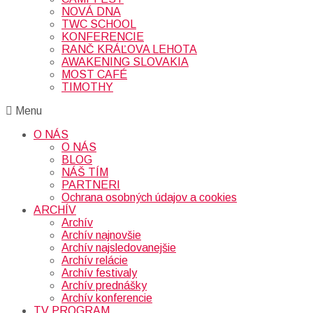
NOVÁ DNA
TWC SCHOOL
KONFERENCIE
RANČ KRÁĽOVA LEHOTA
AWAKENING SLOVAKIA
MOST CAFÉ
TIMOTHY
Menu
O NÁS
O NÁS
BLOG
NÁŠ TÍM
PARTNERI
Ochrana osobných údajov a cookies
ARCHÍV
Archív
Archív najnovšie
Archív najsledovanejšie
Archív relácie
Archív festivaly
Archív prednášky
Archív konferencie
TV PROGRAM