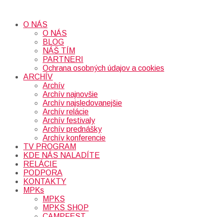
O NÁS
O NÁS
BLOG
NÁŠ TÍM
PARTNERI
Ochrana osobných údajov a cookies
ARCHÍV
Archív
Archív najnovšie
Archív najsledovanejšie
Archív relácie
Archív festivaly
Archív prednášky
Archív konferencie
TV PROGRAM
KDE NÁS NALADÍTE
RELÁCIE
PODPORA
KONTAKTY
MPKs
MPKS
MPKS SHOP
CAMPFEST