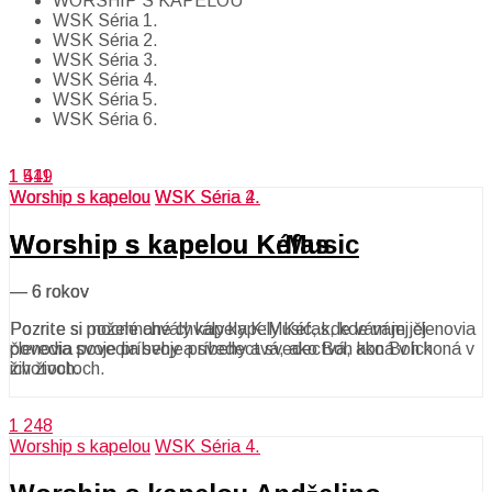
WORSHIP S KAPELOU
WSK Séria 1.
WSK Séria 2.
WSK Séria 3.
WSK Séria 4.
WSK Séria 5.
WSK Séria 6.
1 449
1 511
Worship s kapelou
Worship s kapelou
WSK Séria 4.
WSK Séria 2.
Worship s kapelou Kéfas
Worship s kapelou K:Music
—
—
6 rokov
6 rokov
Pozrite si požehnané chvály kapely Kéfas, kde vám jej
Pozrite si mocné chvály kapely K:Music, kde vám jej členovia
členovia povedia svoje príbehy a svedectvá, ako Boh koná v
povedia svoje príbehy a svedectvá, ako Boh koná v ich
ich životoch.
životoch.
1 248
Worship s kapelou
WSK Séria 4.