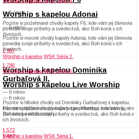
Worship s kapelou
WSK Séria 4.
Worship s kapelou Adonai
—
6 rokov
Pozrite si požehnané chvály kapely F6, kde vám jej členovia
—
6 rokov
povedia svoje príbehy a svedectvá, ako Boh koná v ich
životoch.
Pozrite si mocné chvály kapely Adonai, kde vám jej členovia
povedia svoje príbehy a svedectvá, ako Boh koná v ich
životoch.
1 387
Worship s kapelou
WSK Séria 2.
1 786
Worship s kapelou Dominika
Worship s kapelou
WSK Séria 6.
Gurbaľová II.
Worship s kapelou Live Worship
—
6 rokov
—
6 rokov
Pozrite si hlboké chvály od Dominiky Gurbaľovej s kapelou,
kde vám jej členovia povedia svoje príbehy a svedectvá, ako
Pozrite si hlboké chvály kapely Live Worship, kde vám jej
Boh koná v ich životoch.
členovia povedia svoje príbehy a svedectvá, ako Boh koná v
ich životoch.
1 572
1 487
Worship s kapelou
WSK Séria 1.