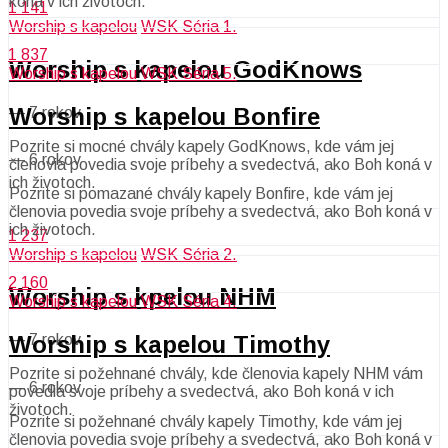
koná v ich životoch.
1 141
Worship s kapelou
WSK Séria 1.
1 837
Worship s kapelou GodKnows
Worship s kapelou
WSK Séria 5.
Worship s kapelou Bonfire
—
7 rokov
Pozrite si mocné chvály kapely GodKnows, kde vám jej
—
6 rokov
členovia povedia svoje príbehy a svedectvá, ako Boh koná v
ich životoch.
Pozrite si pomazané chvály kapely Bonfire, kde vám jej
členovia povedia svoje príbehy a svedectvá, ako Boh koná v
ich životoch.
1 237
Worship s kapelou
WSK Séria 2.
2 160
Worship s kpelou NHM
Worship s kapelou
WSK Séria 4.
Worship s kapelou Timothy
—
7 rokov
Pozrite si požehnané chvály, kde členovia kapely NHM vám
—
6 rokov
povedia svoje príbehy a svedectvá, ako Boh koná v ich
životoch.
Pozrite si požehnané chvály kapely Timothy, kde vám jej
členovia povedia svoje príbehy a svedectvá, ako Boh koná v