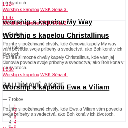
ich životoch.
1 224
Worship s kapelou
WSK Séria 3.
1 697
Worship s kapelou My Way
Worship s kapelou
WSK Séria 2.
Worship s kapelou Christallinus
—
7 rokov
Pozrite si požehnané chvály, kde členovia kapely My way
—
6 rokov
vám povedia svoje príbehy a svedectvá, ako Boh koná v ich
životoch.
Pozrite si mocné chvály kapely Christallinus, kde vám jej
členovia povedia svoje príbehy a svedectvá, ako Boh koná v
ich životoch.
1 500
Worship s kapelou
WSK Séria 4.
ZAUJÍMAVÉ AKCIE​
Worship s kapelou Ewa a Viliam
—
7 rokov
1
Pozrite si požehnané chvály, kde Ewa a Viliam vám povedia
2
svoje príbehy a svedectvá, ako Boh koná v ich životoch.
3
4
5