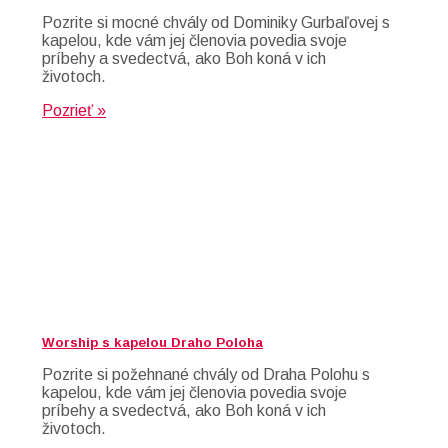
Pozrite si mocné chvály od Dominiky Gurbaľovej s
kapelou, kde vám jej členovia povedia svoje
príbehy a svedectvá, ako Boh koná v ich
životoch.
Pozrieť »
Worship s kapelou Draho Poloha
Pozrite si požehnané chvály od Draha Polohu s
kapelou, kde vám jej členovia povedia svoje
príbehy a svedectvá, ako Boh koná v ich
životoch.