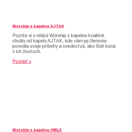
Worship s kapelou AJTAK
Pozrite si v relácii Worship s kapelou kvalitné
chvály od kapely AJTAK, kde vám jej členovia
povedia svoje príbehy a svedectvá, ako Boh koná
v ich životoch.
Pozrieť »
Worship s kapelou HMLA