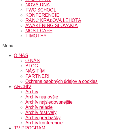
NOVÁ DNA
TWC SCHOOL
KONFERENCIE
RANČ KRÁĽOVA LEHOTA
AWAKENING SLOVAKIA
MOST CAFÉ
TIMOTHY
Menu
O NÁS
O NÁS
BLOG
NÁŠ TÍM
PARTNERI
Ochrana osobných údajov a cookies
ARCHÍV
Archív
Archív najnovšie
Archív najsledovanejšie
Archív relácie
Archív festivaly
Archív prednášky
Archív konferencie
TV PROGRAM