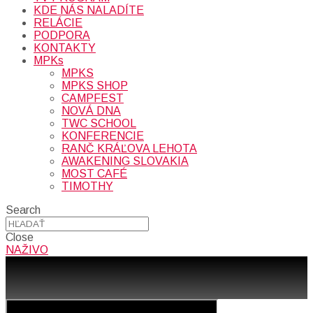
KDE NÁS NALADÍTE
RELÁCIE
PODPORA
KONTAKTY
MPKs
MPKS
MPKS SHOP
CAMPFEST
NOVÁ DNA
TWC SCHOOL
KONFERENCIE
RANČ KRÁĽOVA LEHOTA
AWAKENING SLOVAKIA
MOST CAFÉ
TIMOTHY
Search
Close
NAŽIVO