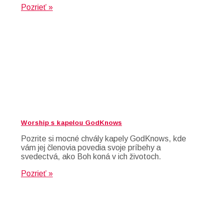
Pozrieť »
Worship s kapelou GodKnows
Pozrite si mocné chvály kapely GodKnows, kde
vám jej členovia povedia svoje príbehy a
svedectvá, ako Boh koná v ich životoch.
Pozrieť »