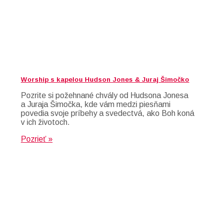
Worship s kapelou Hudson Jones & Juraj Šimočko
Pozrite si požehnané chvály od Hudsona Jonesa
a Juraja Šimočka, kde vám medzi piesňami
povedia svoje príbehy a svedectvá, ako Boh koná
v ich životoch.
Pozrieť »