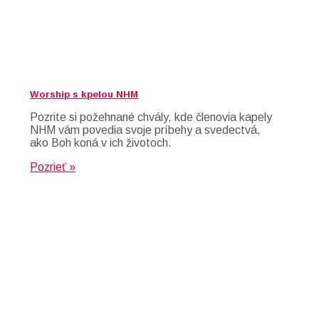
Worship s kpelou NHM
Pozrite si požehnané chvály, kde členovia kapely
NHM vám povedia svoje príbehy a svedectvá,
ako Boh koná v ich životoch.
Pozrieť »