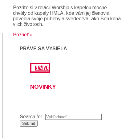
Pozrite si v relácii Worship s kapelou mocné
chvály od kapely HMLA, kde vám jej členovia
povedia svoje príbehy a svedectvá, ako Boh koná
v ich životoch.
Pozrieť »
PRÁVE SA VYSIELA
NAŽIVO
NOVINKY
Search for: