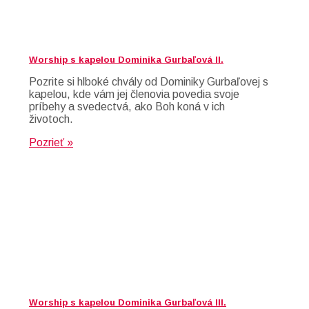
Worship s kapelou Dominika Gurbaľová II.
Pozrite si hlboké chvály od Dominiky Gurbaľovej s
kapelou, kde vám jej členovia povedia svoje
príbehy a svedectvá, ako Boh koná v ich
životoch.
Pozrieť »
Worship s kapelou Dominika Gurbaľová III.