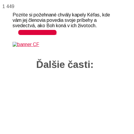
1 449
Pozrite si požehnané chvály kapely Kéfas, kde
vám jej členovia povedia svoje príbehy a
svedectvá, ako Boh koná v ich životoch.
Späť do archívu
Ďalšie časti: