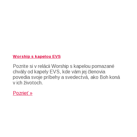
Worship s kapelou EVS
Pozrite si v relácii Worship s kapelou pomazané
chvály od kapely EVS, kde vám jej členovia
povedia svoje príbehy a svedectvá, ako Boh koná
v ich životoch.
Pozrieť »