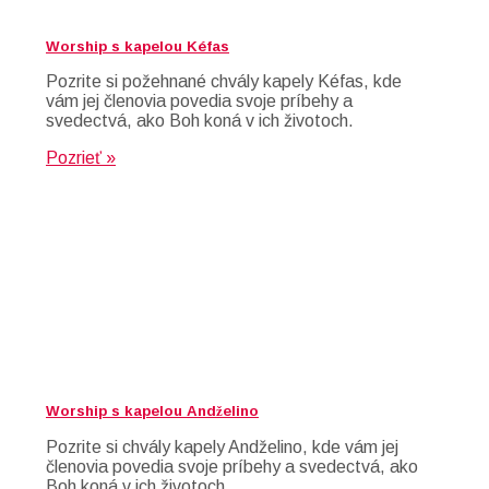
Worship s kapelou Kéfas
Pozrite si požehnané chvály kapely Kéfas, kde
vám jej členovia povedia svoje príbehy a
svedectvá, ako Boh koná v ich životoch.
Pozrieť »
Worship s kapelou Andželino
Pozrite si chvály kapely Andželino, kde vám jej
členovia povedia svoje príbehy a svedectvá, ako
Boh koná v ich životoch.