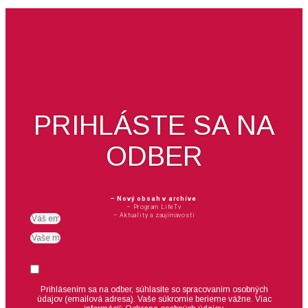
PRIHLÁSTE SA NA
ODBER
– Nový obsah v archíve
– Program LifeTv
– Aktuality a zaujímavosti
Email
meno
Suhlas
Prihlásením sa na odber, súhlasíte so spracovaním osobných
údajov (emailová adresa).
Vaše súkromie berieme vážne. Viac