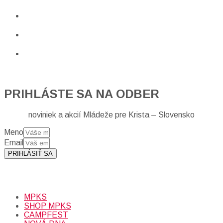
PRIHLÁSTE SA NA ODBER
noviniek a akcií Mládeže pre Krista – Slovensko
Meno
Email
PRIHLÁSIŤ SA
Prihlásením sa na odber, súhlasíte so spracovaním osobných
údajov (emailová adresa).
Viac
INFO.
MPKS
SHOP MPKS
CAMPFEST