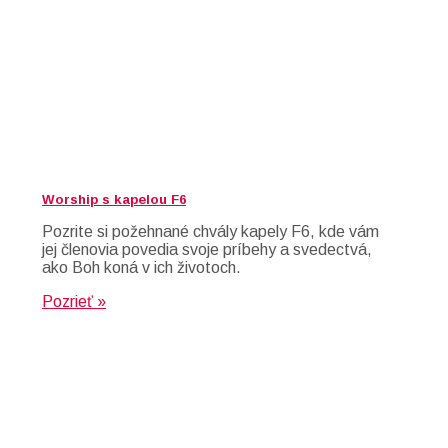
Worship s kapelou F6
Pozrite si požehnané chvály kapely F6, kde vám
jej členovia povedia svoje príbehy a svedectvá,
ako Boh koná v ich životoch.
Pozrieť »