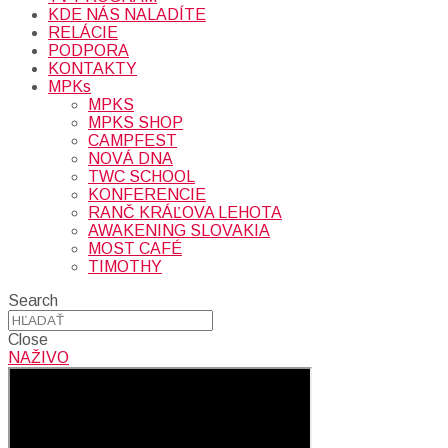
KDE NÁS NALADÍTE
RELÁCIE
PODPORA
KONTAKTY
MPKs
MPKS
MPKS SHOP
CAMPFEST
NOVÁ DNA
TWC SCHOOL
KONFERENCIE
RANČ KRÁĽOVA LEHOTA
AWAKENING SLOVAKIA
MOST CAFÉ
TIMOTHY
Search
Close
NAŽIVO