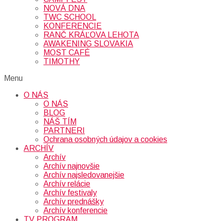
NOVÁ DNA
TWC SCHOOL
KONFERENCIE
RANČ KRÁĽOVA LEHOTA
AWAKENING SLOVAKIA
MOST CAFÉ
TIMOTHY
Menu
O NÁS
O NÁS
BLOG
NÁŠ TÍM
PARTNERI
Ochrana osobných údajov a cookies
ARCHÍV
Archív
Archív najnovšie
Archív najsledovanejšie
Archív relácie
Archív festivaly
Archív prednášky
Archív konferencie
TV PROGRAM