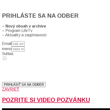
PRIHLÁSTE SA NA ODBER
– Nový obsah v archíve
– Program LifeTv
– Aktuality a zaujímavosti
Email
meno
Suhlas
Prihlásením sa na odber, súhlasíte so spracovaním osobných
údajov (emailová adresa).
Vaše súkromie berieme vážne.
Viac informácií:
Ochrana osobných údajov.
PRIHLÁSIŤ SA NA ODBER
ZAVRIEŤ
POZRITE SI VIDEO POZVÁNKU