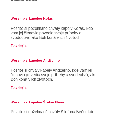
Worship s kapelou Kéfas
Pozrite si požehnané chvály kapely Kéfas, kde
vám jej členovia povedia svoje príbehy a
svedectvá, ako Boh koná v ich životoch.
Pozrieť »
Worship s kapelou Andželino
Pozrite si chvály kapely Andželino, kde vám jej
členovia povedia svoje príbehy a svedectvá, ako
Boh koná v ich životoch.
Pozrieť »
Worship s kapelou Štefan Beňa
Pozrite si požehnané chvály Štefana Beňu, kde