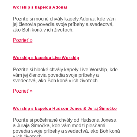
Worship s kapelou Adonai
Pozrite si mocné chvály kapely Adonai, kde vám
jej členovia povedia svoje príbehy a svedectvá,
ako Boh koná v ich životoch.
Pozrieť »
Worship s kapelou Live Worship
Pozrite si hlboké chvály kapely Live Worship, kde
vám jej členovia povedia svoje príbehy a
svedectvá, ako Boh koná v ich životoch.
Pozrieť »
Worship s kapelou Hudson Jones & Juraj Šimočko
Pozrite si požehnané chvály od Hudsona Jonesa
a Juraja Šimočka, kde vám medzi piesňami
povedia svoje príbehy a svedectvá, ako Boh koná
v ich životoch.