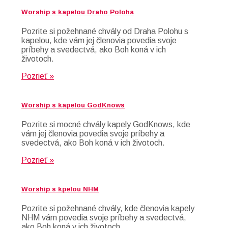
Worship s kapelou Draho Poloha
Pozrite si požehnané chvály od Draha Polohu s
kapelou, kde vám jej členovia povedia svoje
príbehy a svedectvá, ako Boh koná v ich
životoch.
Pozrieť »
Worship s kapelou GodKnows
Pozrite si mocné chvály kapely GodKnows, kde
vám jej členovia povedia svoje príbehy a
svedectvá, ako Boh koná v ich životoch.
Pozrieť »
Worship s kpelou NHM
Pozrite si požehnané chvály, kde členovia kapely
NHM vám povedia svoje príbehy a svedectvá,
ako Boh koná v ich životoch.