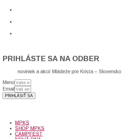
PRIHLÁSTE SA NA ODBER
noviniek a akcií Mládeže pre Krista – Slovensko
Meno
Email
PRIHLÁSIŤ SA
Prihlásením sa na odber, súhlasíte so spracovaním osobných
údajov (emailová adresa).
Viac
INFO.
MPKS
SHOP MPKS
CAMPFEST