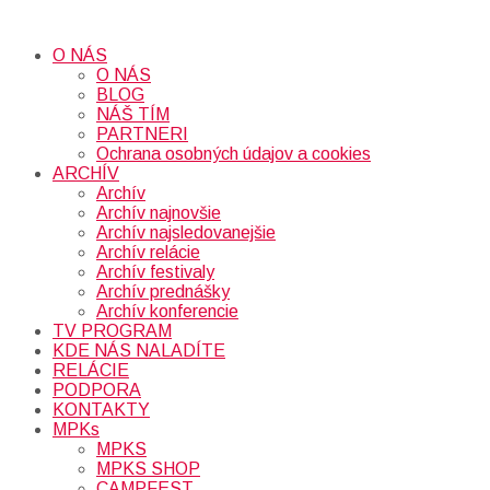
O NÁS
O NÁS
BLOG
NÁŠ TÍM
PARTNERI
Ochrana osobných údajov a cookies
ARCHÍV
Archív
Archív najnovšie
Archív najsledovanejšie
Archív relácie
Archív festivaly
Archív prednášky
Archív konferencie
TV PROGRAM
KDE NÁS NALADÍTE
RELÁCIE
PODPORA
KONTAKTY
MPKs
MPKS
MPKS SHOP
CAMPFEST