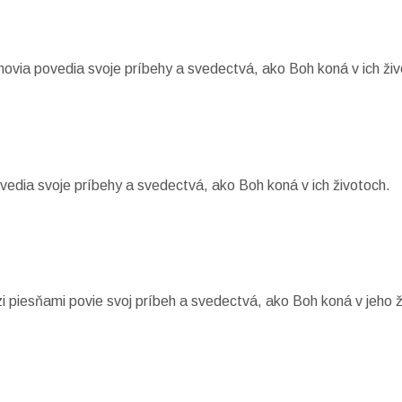
novia povedia svoje príbehy a svedectvá, ako Boh koná v ich ži
povedia svoje príbehy a svedectvá, ako Boh koná v ich životoch.
 piesňami povie svoj príbeh a svedectvá, ako Boh koná v jeho ž