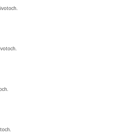
životoch.
ivotoch.
och.
otoch.