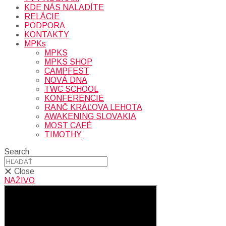
KDE NÁS NALADÍTE
RELÁCIE
PODPORA
KONTAKTY
MPKs
MPKS
MPKS SHOP
CAMPFEST
NOVÁ DNA
TWC SCHOOL
KONFERENCIE
RANČ KRÁĽOVA LEHOTA
AWAKENING SLOVAKIA
MOST CAFÉ
TIMOTHY
Search
Close
NAŽIVO