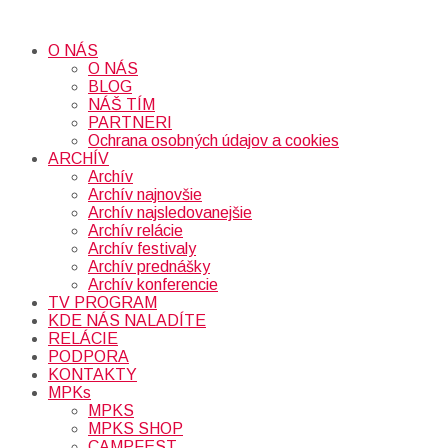
O NÁS
O NÁS
BLOG
NÁŠ TÍM
PARTNERI
Ochrana osobných údajov a cookies
ARCHÍV
Archív
Archív najnovšie
Archív najsledovanejšie
Archív relácie
Archív festivaly
Archív prednášky
Archív konferencie
TV PROGRAM
KDE NÁS NALADÍTE
RELÁCIE
PODPORA
KONTAKTY
MPKs
MPKS
MPKS SHOP
CAMPFEST