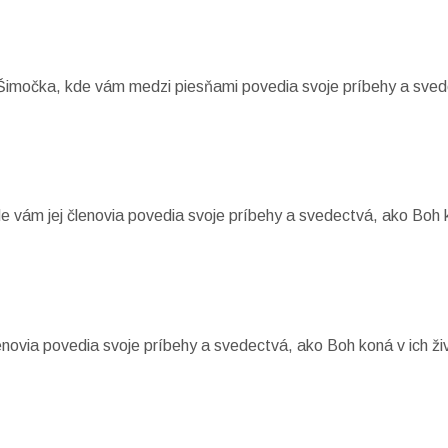
Šimočka, kde vám medzi piesňami povedia svoje príbehy a svede
de vám jej členovia povedia svoje príbehy a svedectvá, ako Boh k
enovia povedia svoje príbehy a svedectvá, ako Boh koná v ich ži