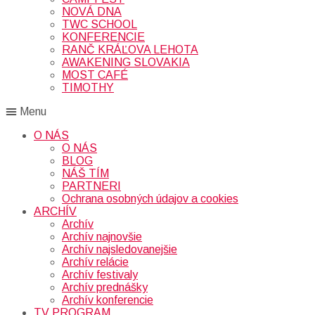
NOVÁ DNA
TWC SCHOOL
KONFERENCIE
RANČ KRÁĽOVA LEHOTA
AWAKENING SLOVAKIA
MOST CAFÉ
TIMOTHY
Menu
O NÁS
O NÁS
BLOG
NÁŠ TÍM
PARTNERI
Ochrana osobných údajov a cookies
ARCHÍV
Archív
Archív najnovšie
Archív najsledovanejšie
Archív relácie
Archív festivaly
Archív prednášky
Archív konferencie
TV PROGRAM