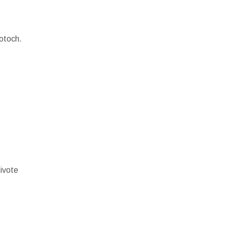
votoch.
ivote