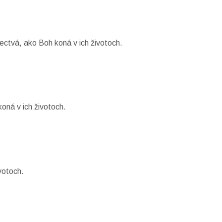
ctvá, ako Boh koná v ich životoch.
oná v ich životoch.
votoch.