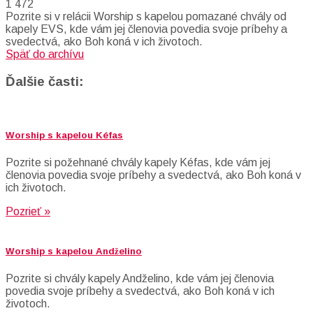
1 472
Pozrite si v relácii Worship s kapelou pomazané chvály od
kapely EVS, kde vám jej členovia povedia svoje príbehy a
svedectvá, ako Boh koná v ich životoch.
Späť do archívu
Ďalšie časti:
Worship s kapelou Kéfas
Pozrite si požehnané chvály kapely Kéfas, kde vám jej
členovia povedia svoje príbehy a svedectvá, ako Boh koná v
ich životoch.
Pozrieť »
Worship s kapelou Andželino
Pozrite si chvály kapely Andželino, kde vám jej členovia
povedia svoje príbehy a svedectvá, ako Boh koná v ich
životoch.