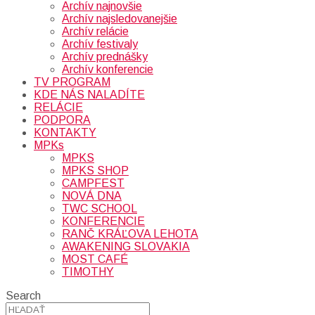
Archív najnovšie
Archív najsledovanejšie
Archív relácie
Archív festivaly
Archív prednášky
Archív konferencie
TV PROGRAM
KDE NÁS NALADÍTE
RELÁCIE
PODPORA
KONTAKTY
MPKs
MPKS
MPKS SHOP
CAMPFEST
NOVÁ DNA
TWC SCHOOL
KONFERENCIE
RANČ KRÁĽOVA LEHOTA
AWAKENING SLOVAKIA
MOST CAFÉ
TIMOTHY
Search