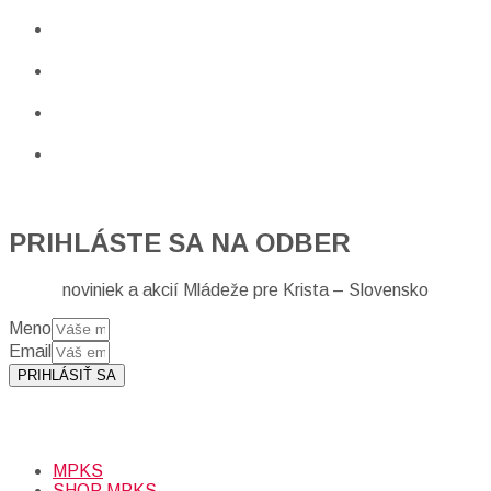
PRIHLÁSTE SA NA ODBER
noviniek a akcií Mládeže pre Krista – Slovensko
Meno
Email
PRIHLÁSIŤ SA
Prihlásením sa na odber, súhlasíte so spracovaním osobných
údajov (emailová adresa).
Viac
INFO.
MPKS
SHOP MPKS