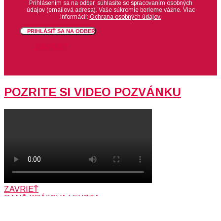
Prihlásením sa na odber, súhlasíte so spracovaním osobných
údajov (emailová adresa).
Vaše súkromie berieme vážne. Viac
informácií:
Ochrana osobných údajov.
PRIHLÁSIŤ SA NA ODBER
ZAVRIEŤ
POZRITE SI VIDEO POZVÁNKU
ZAVRIEŤ
RANČ KRÁĽOVA LEHOTA