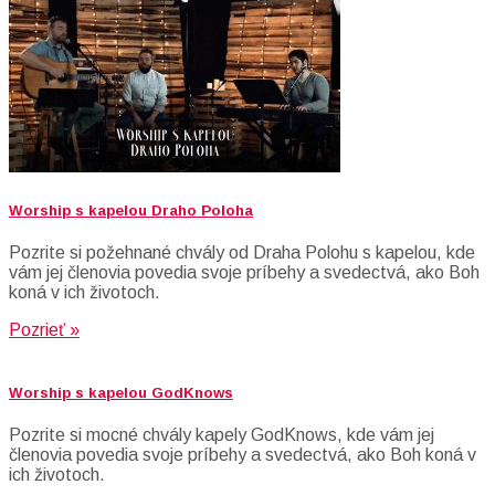
Worship s kapelou Draho Poloha
Pozrite si požehnané chvály od Draha Polohu s kapelou, kde
vám jej členovia povedia svoje príbehy a svedectvá, ako Boh
koná v ich životoch.
Pozrieť »
Worship s kapelou GodKnows
Pozrite si mocné chvály kapely GodKnows, kde vám jej
členovia povedia svoje príbehy a svedectvá, ako Boh koná v
ich životoch.