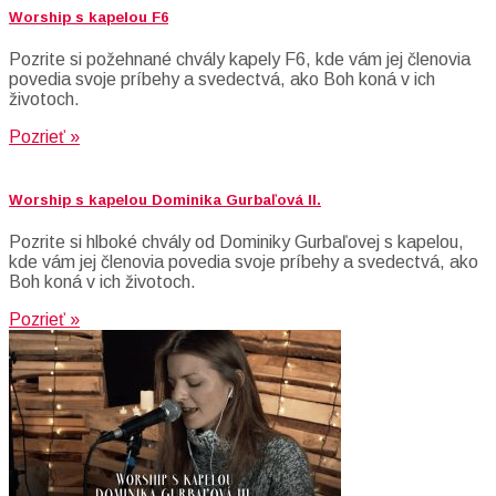
Worship s kapelou F6
Pozrite si požehnané chvály kapely F6, kde vám jej členovia
povedia svoje príbehy a svedectvá, ako Boh koná v ich
životoch.
Pozrieť »
Worship s kapelou Dominika Gurbaľová II.
Pozrite si hlboké chvály od Dominiky Gurbaľovej s kapelou,
kde vám jej členovia povedia svoje príbehy a svedectvá, ako
Boh koná v ich životoch.
Pozrieť »