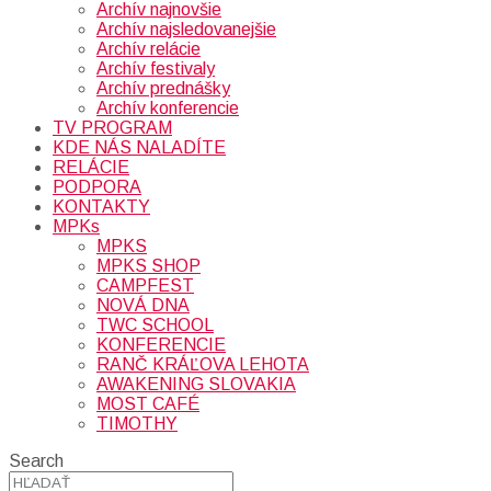
Archív najnovšie
Archív najsledovanejšie
Archív relácie
Archív festivaly
Archív prednášky
Archív konferencie
TV PROGRAM
KDE NÁS NALADÍTE
RELÁCIE
PODPORA
KONTAKTY
MPKs
MPKS
MPKS SHOP
CAMPFEST
NOVÁ DNA
TWC SCHOOL
KONFERENCIE
RANČ KRÁĽOVA LEHOTA
AWAKENING SLOVAKIA
MOST CAFÉ
TIMOTHY
Search