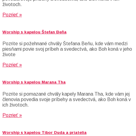
životoch.
Pozrieť »
Worship s kapelou Štefan Beňa
Pozrite si požehnané chvály Štefana Beňu, kde vám medzi
piesňami povie svoj príbeh a svedectvá, ako Boh koná v jeho
živote
Pozrieť »
Worship s kapelou Marana Tha
Pozrite si pomazané chvály kapely Marana Tha, kde vám jej
členovia povedia svoje príbehy a svedectvá, ako Boh koná v
ich životoch.
Pozrieť »
Worship s kapelou Tibor Duda a priatelia