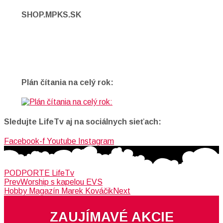
SHOP.MPKS.SK
Plán čítania na celý rok:
Sledujte LifeTv aj na sociálnych sieťach:
Facebook-f
Youtube
Instagram
PODPORTE LifeTv
Prev
Worship s kapelou EVS
Hobby Magazín Marek Kováčik
Next
ZAUJÍMAVÉ AKCIE​