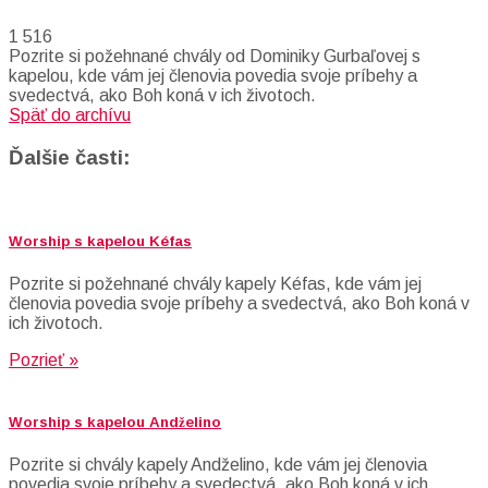
1 516
Pozrite si požehnané chvály od Dominiky Gurbaľovej s
kapelou, kde vám jej členovia povedia svoje príbehy a
svedectvá, ako Boh koná v ich životoch.
Späť do archívu
Ďalšie časti:
Worship s kapelou Kéfas
Pozrite si požehnané chvály kapely Kéfas, kde vám jej
členovia povedia svoje príbehy a svedectvá, ako Boh koná v
ich životoch.
Pozrieť »
Worship s kapelou Andželino
Pozrite si chvály kapely Andželino, kde vám jej členovia
povedia svoje príbehy a svedectvá, ako Boh koná v ich