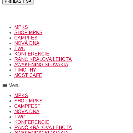
PRIHLÁSIŤ SA
Prihlásením sa na odber, súhlasíte so spracovaním osobných
údajov (emailová adresa).
Viac
INFO.
MPKS
SHOP MPKS
CAMPFEST
NOVÁ DNA
TWC
KONFERENCIE
RANČ KRÁĽOVA LEHOTA
AWAKENING SLOVAKIA
TIMOTHY
MOST CAFE
Menu
MPKS
SHOP MPKS
CAMPFEST
NOVÁ DNA
TWC
KONFERENCIE
RANČ KRÁĽOVA LEHOTA
AWAKENING SLOVAKIA