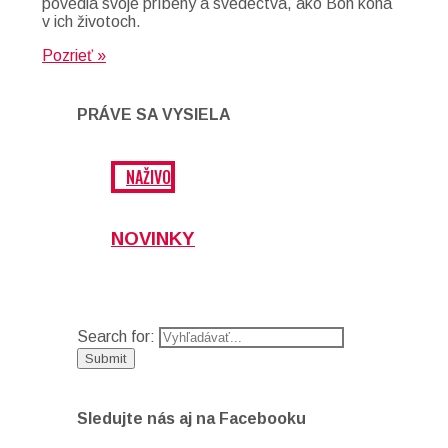
povedia svoje príbehy a svedectvá, ako Boh koná
v ich životoch.
Pozrieť »
PRÁVE SA VYSIELA
NAŽIVO
NOVINKY
Search for:
Sledujte nás aj na Facebooku