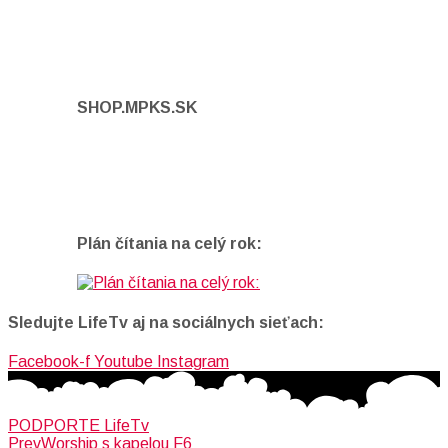
SHOP.MPKS.SK
Plán čítania na celý rok:
Sledujte LifeTv aj na sociálnych sieťach:
Facebook-f
Youtube
Instagram
PODPORTE LifeTv
Prev
Worship s kapelou F6