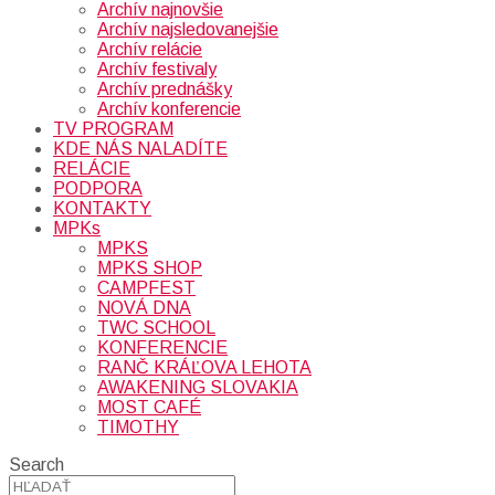
Archív najnovšie
Archív najsledovanejšie
Archív relácie
Archív festivaly
Archív prednášky
Archív konferencie
TV PROGRAM
KDE NÁS NALADÍTE
RELÁCIE
PODPORA
KONTAKTY
MPKs
MPKS
MPKS SHOP
CAMPFEST
NOVÁ DNA
TWC SCHOOL
KONFERENCIE
RANČ KRÁĽOVA LEHOTA
AWAKENING SLOVAKIA
MOST CAFÉ
TIMOTHY
Search