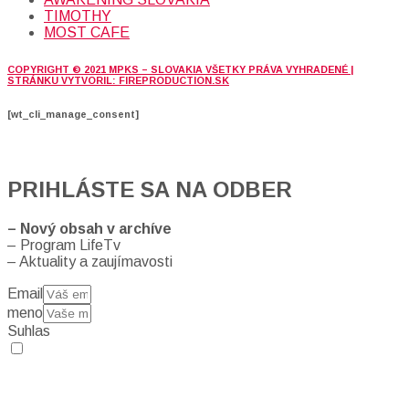
TIMOTHY
MOST CAFE
COPYRIGHT © 2021 MPKS – SLOVAKIA VŠETKY PRÁVA VYHRADENÉ |
STRÁNKU VYTVORIL: FIREPRODUCTION.SK
[wt_cli_manage_consent]
PRIHLÁSTE SA NA ODBER
– Nový obsah v archíve
– Program LifeTv
– Aktuality a zaujímavosti
Email
meno
Suhlas
Prihlásením sa na odber, súhlasíte so spracovaním osobných
údajov (emailová adresa).
Vaše súkromie berieme vážne.