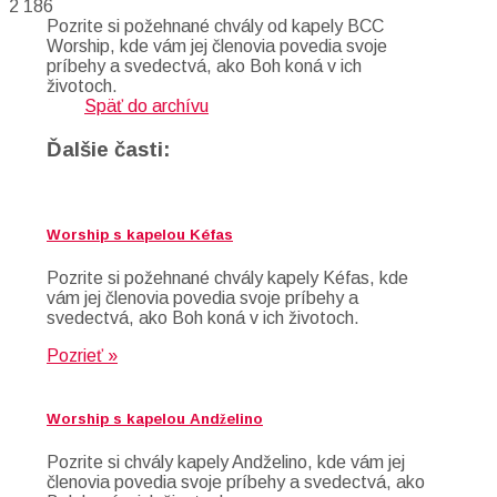
2 186
Pozrite si požehnané chvály od kapely BCC
Worship, kde vám jej členovia povedia svoje
príbehy a svedectvá, ako Boh koná v ich
životoch.
Späť do archívu
Ďalšie časti:
Worship s kapelou Kéfas
Pozrite si požehnané chvály kapely Kéfas, kde
vám jej členovia povedia svoje príbehy a
svedectvá, ako Boh koná v ich životoch.
Pozrieť »
Worship s kapelou Andželino
Pozrite si chvály kapely Andželino, kde vám jej
členovia povedia svoje príbehy a svedectvá, ako