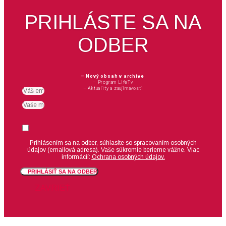
PRIHLÁSTE SA NA
ODBER
– Nový obsah v archíve
– Program LifeTv
– Aktuality a zaujímavosti
Email
meno
Suhlas
Prihlásením sa na odber, súhlasíte so spracovaním osobných
údajov (emailová adresa).
Vaše súkromie berieme vážne. Viac
informácií:
Ochrana osobných údajov.
PRIHLÁSIŤ SA NA ODBER
ZAVRIEŤ