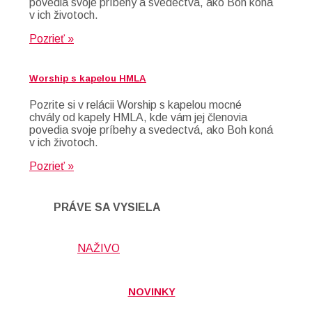
povedia svoje príbehy a svedectvá, ako Boh koná
v ich životoch.
Pozrieť »
Worship s kapelou HMLA
Pozrite si v relácii Worship s kapelou mocné
chvály od kapely HMLA, kde vám jej členovia
povedia svoje príbehy a svedectvá, ako Boh koná
v ich životoch.
Pozrieť »
PRÁVE SA VYSIELA
NAŽIVO
NOVINKY