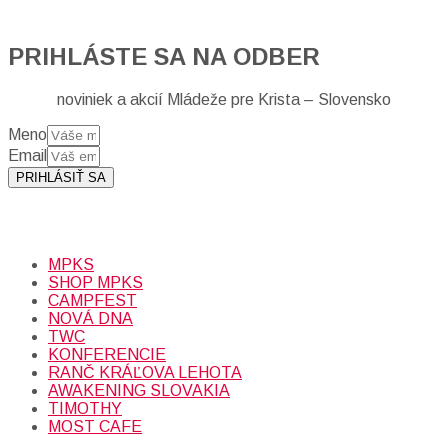
PRIHLÁSTE SA NA ODBER
noviniek a akcií Mládeže pre Krista – Slovensko
Meno
Email
PRIHLÁSIŤ SA
Prihlásením sa na odber, súhlasíte so spracovaním osobných
údajov (emailová adresa).
Viac
INFO.
MPKS
SHOP MPKS
CAMPFEST
NOVÁ DNA
TWC
KONFERENCIE
RANČ KRÁĽOVA LEHOTA
AWAKENING SLOVAKIA
TIMOTHY
MOST CAFE