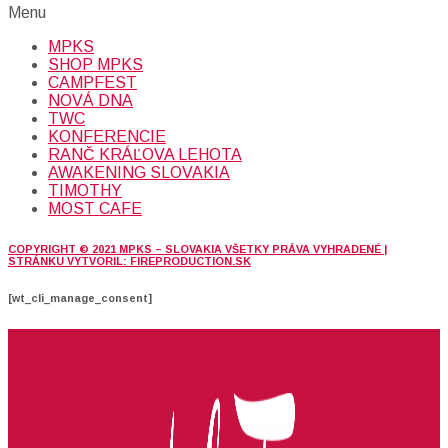
Menu
MPKS
SHOP MPKS
CAMPFEST
NOVÁ DNA
TWC
KONFERENCIE
RANČ KRÁĽOVA LEHOTA
AWAKENING SLOVAKIA
TIMOTHY
MOST CAFE
COPYRIGHT © 2021 MPKS – SLOVAKIA VŠETKY PRÁVA VYHRADENÉ |
STRÁNKU VYTVORIL: FIREPRODUCTION.SK
[wt_cli_manage_consent]