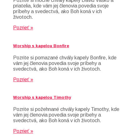
Pozrite si mocné chvály kapely Dávid Vaško a
priatelia, kde vám jej členovia povedia svoje
príbehy a svedectvá, ako Boh koná v ich
životoch.
Pozrieť »
Worship s kapelou Bonfire
Pozrite si pomazané chvály kapely Bonfire, kde
vám jej členovia povedia svoje príbehy a
svedectvá, ako Boh koná v ich životoch.
Pozrieť »
Worship s kapelou Timothy
Pozrite si požehnané chvály kapely Timothy, kde
vám jej členovia povedia svoje príbehy a
svedectvá, ako Boh koná v ich životoch.
Pozrieť »