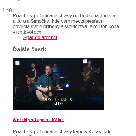
1 481
Pozrite si požehnané chvály od Hudsona Jonesa
a Juraja Šimočka, kde vám medzi piesňami
povedia svoje príbehy a svedectvá, ako Boh koná
v ich životoch.
Späť do archívu
Ďalšie časti:
Worship s kapelou Kéfas
Pozrite si požehnané chvály kapely Kéfas, kde