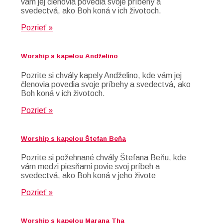
vám jej členovia povedia svoje príbehy a
svedectvá, ako Boh koná v ich životoch.
Pozrieť »
Worship s kapelou Andželino
Pozrite si chvály kapely Andželino, kde vám jej
členovia povedia svoje príbehy a svedectvá, ako
Boh koná v ich životoch.
Pozrieť »
Worship s kapelou Štefan Beňa
Pozrite si požehnané chvály Štefana Beňu, kde
vám medzi piesňami povie svoj príbeh a
svedectvá, ako Boh koná v jeho živote
Pozrieť »
Worship s kapelou Marana Tha