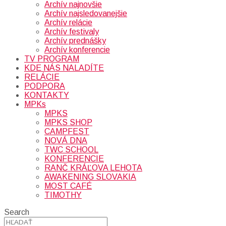
Archív najnovšie
Archív najsledovanejšie
Archív relácie
Archív festivaly
Archív prednášky
Archív konferencie
TV PROGRAM
KDE NÁS NALADÍTE
RELÁCIE
PODPORA
KONTAKTY
MPKs
MPKS
MPKS SHOP
CAMPFEST
NOVÁ DNA
TWC SCHOOL
KONFERENCIE
RANČ KRÁĽOVA LEHOTA
AWAKENING SLOVAKIA
MOST CAFÉ
TIMOTHY
Search