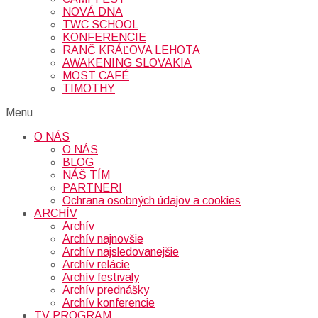
NOVÁ DNA
TWC SCHOOL
KONFERENCIE
RANČ KRÁĽOVA LEHOTA
AWAKENING SLOVAKIA
MOST CAFÉ
TIMOTHY
Menu
O NÁS
O NÁS
BLOG
NÁŠ TÍM
PARTNERI
Ochrana osobných údajov a cookies
ARCHÍV
Archív
Archív najnovšie
Archív najsledovanejšie
Archív relácie
Archív festivaly
Archív prednášky
Archív konferencie
TV PROGRAM