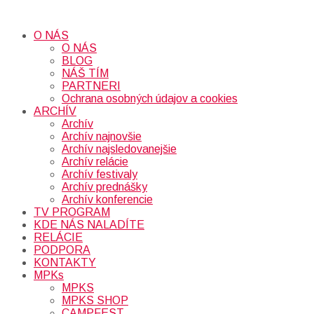
O NÁS
O NÁS
BLOG
NÁŠ TÍM
PARTNERI
Ochrana osobných údajov a cookies
ARCHÍV
Archív
Archív najnovšie
Archív najsledovanejšie
Archív relácie
Archív festivaly
Archív prednášky
Archív konferencie
TV PROGRAM
KDE NÁS NALADÍTE
RELÁCIE
PODPORA
KONTAKTY
MPKs
MPKS
MPKS SHOP
CAMPFEST