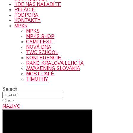
KDE NÁS NALADÍTE
RELÁCIE
PODPORA
KONTAKTY
MPKs
MPKS
MPKS SHOP
CAMPFEST
NOVÁ DNA
TWC SCHOOL
KONFERENCIE
RANČ KRÁĽOVA LEHOTA
AWAKENING SLOVAKIA
MOST CAFÉ
TIMOTHY
Search
Close
NAŽIVO